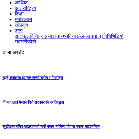
आर्थिक
अन्तर्राष्ट्रिय
शिक्षा
मनोरञ्जन
खेलकुद
अन्य
राशिफल
विचित्र संसार
स्वास्थ्य
विचार/ब्लग
सूचना-प्रविधि
भिडियो
ग्यालरी
फोटो
ताजा अपडेट
युएई-कतारमा इरानले हान्यो ड्रोन र मिसाइल
किसानलाई पेन्सन दिने सरकारको प्रतिबद्धता
सुर्खेतका मनिष गहतराजको नयाँ भजन ‘गोविन्द गोपाल श्याम’ सार्वजनिक