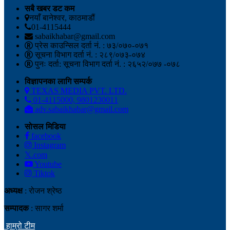
सबै खबर डट कम
नयाँ बानेश्वर, काठमाडौं
01-4115444
sabaikhabar@gmail.com
प्रेस काउन्सिल दर्ता नं. : ७३/०७०-०७१
सूचना विभाग दर्ता नं. : २८९/०७३-०७४
पुनः दर्ता: सूचना विभाग दर्ता नं. : २६५२/०७७ -०७८
विज्ञापनका लागि सम्पर्क
TEXAS MEDIA PVT. LTD.
01-4115000, 9801230011
adv.sabaikhabar@gmail.com
सोसल मिडिया
facebook
Instagram
𝕏.com
Youtube
Tiktok
अध्यक्ष
: रोजन श्रेष्ठ
सम्पादक
: सागर शर्मा
हाम्रो टीम