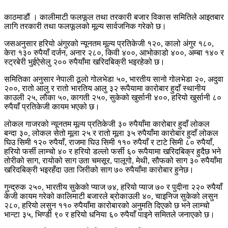
काठमाडौं । कालीमाटी फलफूल तथा तरकारी बजार विकास समितिले आइतबार
लागि तरकारी तथा फलफूलको मूल्य सार्वजनिक गरेको छ।
जसअनुसार हरियो अंगुरको न्यूनतम मूल्य प्रतिकेजी १२०, कालो अंगुर १८०,
केरा १३० रुपैयाँ दर्जन, अनार २८०, किवी ४००, आभोकाडो ४००, अम्बा १४० र
स्ट्रबेरी भुईऐसेलु २०० रुपैयाँमा खरिदबिक्री भइरहेको छ।
समितिका अनुसार नेपाली ठूलो गोलभेडा ५०, भारतीय सानो गोलभेडा २०, अदुवा
२००, रातो आलु र रातो भारतिय आलु ३२ रूपैयामा कारोबार हुदाँ स्थानीय
काउली २५, लौका ५०, कागती २५०, सुकेको खुर्सानी ४००, हरियो खुर्सानी ८०
रुपैयाँ प्रतिकेजी कायम भएको छ।
लोकल गाजरको न्यूनतम मूल्य प्रतिकेजी ३० रुपैयाँमा कारोबार हुदाँ लोकल
बन्दा ३०, लोकल सेतो मूला २५ र रातो मूला ३५ रुपैयाँमा कारोबार हुदाँ लोकल
घिउ सिमी १२० रुपैयाँ, राजमा घिउ सिमी ११० रुपैयाँ र टाटे सिमी ८० रुपैयाँ,
हरियो फर्सी लाम्चो ४० र हरियो डल्लो फर्सी ६० रूपैयामा खरिदबिक्र हुदैछ भने
तोरीको साग, रायोको साग उता चमसूर, पालूगो, मेथी, सौफको साग ३० रुपैयाँमा
खरिदबिक्री भइरहँदा उता जिरीको साग ७० रुपैयाँमा कारोबार हुनेछ।
गुन्द्रुक २५०, भारतीय सुकेको प्याज ७४, हरियो प्याज ७० र पुदीना २२० रुपैयाँ
केजी कायम गरेको कालिमाटी बजारले ब्रोकाउली ४०, चाइनिज सुकेको लसुन
२८०, हरियो लसुन ११० रुपैयाँमा कारोबारको अनुमति दिएको छ भने लाम्चो
भान्टा ३५, भिण्डी ९० र हरियो धनिया ६० रुपैयाँ पाइने समितले जनाएको छ।