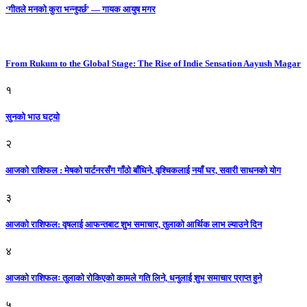
‘गीतले मनको कुरा भन्नुपर्छ’ — गायक आयुष मगर
From Rukum to the Global Stage: The Rise of Indie Sensation Aayush Magar
१
सुनको भाउ घट्याे
२
आजको राशिफल : मेषको पार्टनरसँग गाँठो बाँधिने, वृश्चिकलाई नयाँ घर, सवारी साधनकाे याेग
३
आजकाे राशिफल: वृषलाई आफन्तबाट शुभ समाचार, तुलाकाे आर्थिक लाभ ल्याउने दिन
४
आजको राशिफलः तुलाकाे रोकिएको कामले गति लिने, धनुलाई शुभ समाचार प्राप्त हुने
५