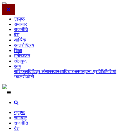
गृहपृष्ठ
समाचार
राजनीति
देश
आर्थिक
अन्तर्राष्ट्रिय
शिक्षा
मनोरञ्जन
खेलकुद
अन्य
राशिफल
विचित्र संसार
स्वास्थ्य
विचार/ब्लग
सूचना-प्रविधि
भिडियो
ग्यालरी
फोटो
गृहपृष्ठ
समाचार
राजनीति
देश