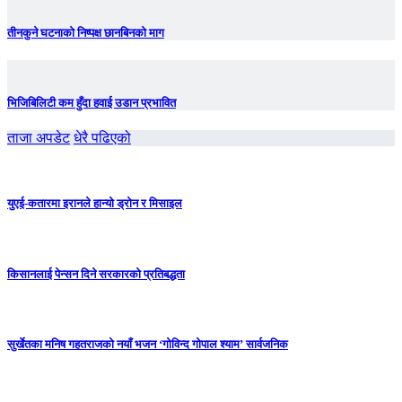
तीनकुने घटनाकाे निष्पक्ष छानबिनकाे माग
भिजिबिलिटी कम हुँदा हवाई उडान प्रभावित
ताजा अपडेट
धेरै पढिएको
युएई-कतारमा इरानले हान्यो ड्रोन र मिसाइल
किसानलाई पेन्सन दिने सरकारको प्रतिबद्धता
सुर्खेतका मनिष गहतराजको नयाँ भजन ‘गोविन्द गोपाल श्याम’ सार्वजनिक