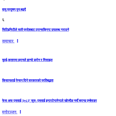
वायु प्रदूषण पुनःबढ्दै
६
सिटिइभिटीले सातै प्रदेशबाट ट्रान्सक्रिप्ट उपलब्ध गराउने
समाचार
युएई-कतारमा इरानले हान्यो ड्रोन र मिसाइल
किसानलाई पेन्सन दिने सरकारको प्रतिबद्धता
फेस अफ एसवाई २०८२’ सुरु: एसवाई इन्टरटेन्टमेन्टले खोज्दैछ नयाँ ब्रान्ड एम्बेसडर
मनोरञ्जन