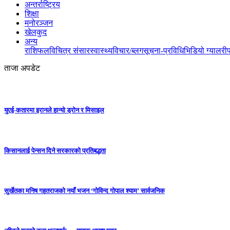
अन्तर्राष्ट्रिय
शिक्षा
मनोरञ्जन
खेलकुद
अन्य
राशिफल
विचित्र संसार
स्वास्थ्य
विचार/ब्लग
सूचना-प्रविधि
भिडियो ग्यालरी
ताजा अपडेट
युएई-कतारमा इरानले हान्यो ड्रोन र मिसाइल
किसानलाई पेन्सन दिने सरकारको प्रतिबद्धता
सुर्खेतका मनिष गहतराजको नयाँ भजन ‘गोविन्द गोपाल श्याम’ सार्वजनिक