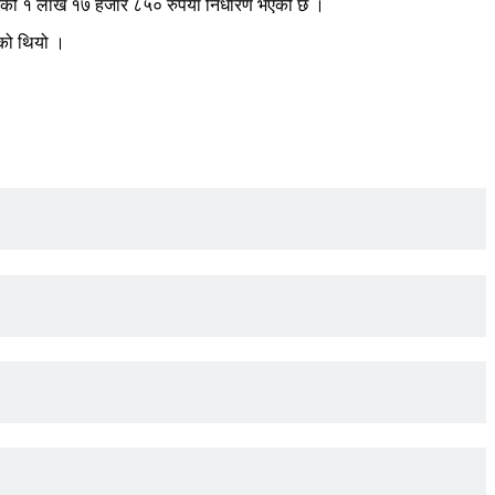
लाको १ लाख १७ हजार ८५० रुपैयाँ निर्धारण भएको छ ।
एको थियो ।