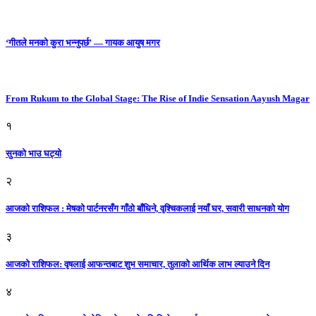
‘गीतले मनको कुरा भन्नुपर्छ’ — गायक आयुष मगर
From Rukum to the Global Stage: The Rise of Indie Sensation Aayush Magar
१
सुनको भाउ घट्याे
२
आजको राशिफल : मेषको पार्टनरसँग गाँठो बाँधिने, वृश्चिकलाई नयाँ घर, सवारी साधनकाे याेग
३
आजकाे राशिफल: वृषलाई आफन्तबाट शुभ समाचार, तुलाकाे आर्थिक लाभ ल्याउने दिन
४