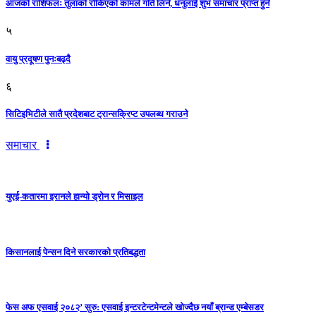
आजको राशिफलः तुलाकाे रोकिएको कामले गति लिने, धनुलाई शुभ समाचार प्राप्त हुने
५
वायु प्रदूषण पुनःबढ्दै
६
सिटिइभिटीले सातै प्रदेशबाट ट्रान्सक्रिप्ट उपलब्ध गराउने
समाचार
युएई-कतारमा इरानले हान्यो ड्रोन र मिसाइल
किसानलाई पेन्सन दिने सरकारको प्रतिबद्धता
फेस अफ एसवाई २०८२’ सुरु: एसवाई इन्टरटेन्टमेन्टले खोज्दैछ नयाँ ब्रान्ड एम्बेसडर