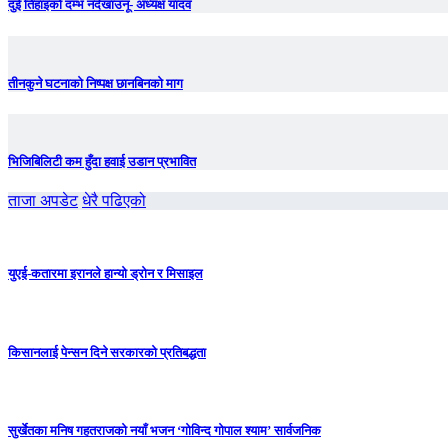
दुई तिहाइको दम्भ नदेखाउनू- अध्यक्ष यादव
तीनकुने घटनाकाे निष्पक्ष छानबिनकाे माग
भिजिबिलिटी कम हुँदा हवाई उडान प्रभावित
ताजा अपडेट
धेरै पढिएको
युएई-कतारमा इरानले हान्यो ड्रोन र मिसाइल
किसानलाई पेन्सन दिने सरकारको प्रतिबद्धता
सुर्खेतका मनिष गहतराजको नयाँ भजन ‘गोविन्द गोपाल श्याम’ सार्वजनिक