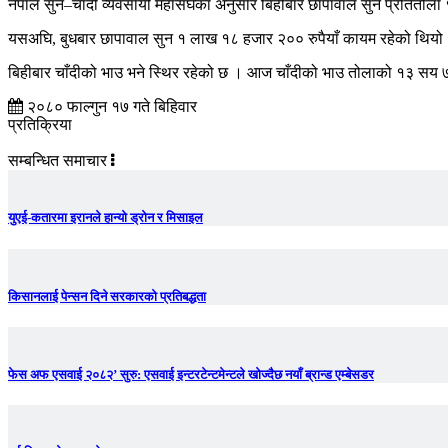
नेपाल सुन–चाँदी व्यवसायी महासंघका अनुसार बिहीबार छापावाल सुन प्रतितोल
यसअघि, बुधबार छापावाल सुन १ लाख १८ हजार २०० रुपैयाँ कायम रहेको थियो 
बिहीबार चाँदीको भाउ भने स्थिर रहेको छ । आज चाँदीको भाउ तोलाको १३ सय ७५
२०८० फाल्गुन १७ गते बिहिवार
प्रतिक्रिया
सम्बन्धित समाचार
युएई-कतारमा इरानले हान्यो ड्रोन र मिसाइल
किसानलाई पेन्सन दिने सरकारको प्रतिबद्धता
फेस अफ एसवाई २०८२’ सुरु: एसवाई इन्टरटेन्टमेन्टले खोज्दैछ नयाँ ब्रान्ड एम्बेसडर