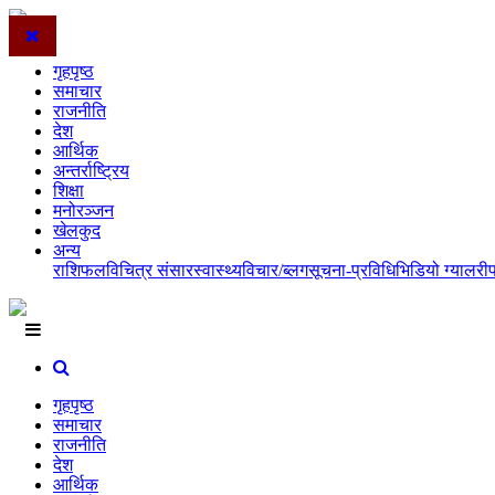
गृहपृष्ठ
समाचार
राजनीति
देश
आर्थिक
अन्तर्राष्ट्रिय
शिक्षा
मनोरञ्जन
खेलकुद
अन्य
राशिफल
विचित्र संसार
स्वास्थ्य
विचार/ब्लग
सूचना-प्रविधि
भिडियो ग्यालरी
गृहपृष्ठ
समाचार
राजनीति
देश
आर्थिक