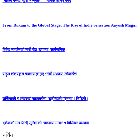
‘गीतले मनको कुरा भन्नुपर्छ’ — गायक आयुष मगर
From Rukum to the Global Stage: The Rise of Indie Sensation Aayush Magar
बिबेक महर्जनको नयाँ गीत ‘ढ्याप्पा’ सार्वजनिक
राहुल शंकरकृत गजलसङ्ग्रह ‘नयाँ अध्याय’ लोकार्पण
उर्मिलाको र शंकरको सहकार्यमा ‘ख्रीष्टको प्रेममा’ ( भिडियो )
दर्शकको मन जित्दै सुनिलको ‘बकवास माया’ १ मिलियन क्लबमा
चर्चित