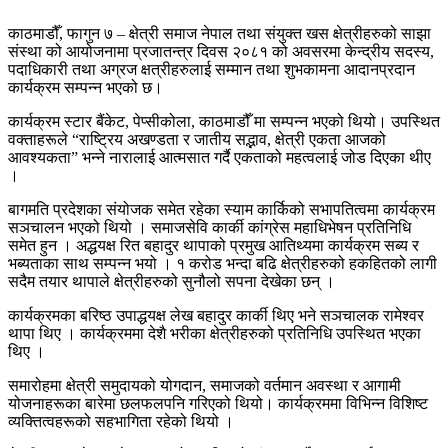
काठमाडौँ, फागुन ७ – क्षेत्री समाज नेपाल तथा संयुक्त खस क्षेत्रीहरुको साझा
संस्था को आयोजनामा प्रजातन्त्र दिवस २०८१ को अवसरमा केन्द्रीय सदस्य,
पदाधिकारी तथा अग्रज क्षत्रीहरुलाई सम्मान तथा शुभकामना आदानप्रदान
कार्यक्रम सम्पन्न भएको छ।
कार्यक्रम स्टार बैंकेट, पेप्सीकोला, काठमाडौँ मा सम्पन्न भएको थियो। उपस्थित
वक्ताहरूले “राष्ट्रिय अखण्डता र जातीय सद्भाव, क्षेत्री एकता आजको
आवश्यकता” भन्ने नारालाई आत्मसात गर्दै एकताको महत्वलाई जोड दिएका थीए
।
बागमति प्रदेशका संयोजक समेत रहेका स्याम कार्किको सभापतित्वमा कार्यक्रम
सञचालन भएको थियो । समाजसेवि कार्की कांग्रेस महाधिभेषन प्रतिनिधि
समेत हुन । अद्धयक्ष रित बहादुर थापाको प्रमुख आतिथ्यमा कार्यक्रम सब्य र
भब्यताका साथ सम्पन्न भयो । १ करोड भन्दा बढि क्षेत्रीहरुको हकहितको लागी
सदैम तयार थापाले क्षेत्रीहरुको सुनौलो सपना देखेका छन् ।
कार्यक्रमका बरिष्ठ उपाद्धयक्ष लेख बहादुर कार्की थिए भने सञचालक रामेश्वर
थापा थिए । कार्यक्रममा देशै भरीका क्षेत्रीहरुको प्रतिनिधि उपस्थित भएका
थिए ।
समारोहमा क्षेत्री समुदायको योगदान, समाजको वर्तमान अवस्था र आगामी
योजनाहरूका बारेमा छलफलपनि गरिएको थियो। कार्यक्रममा विभिन्न विशिष्ट
व्यक्तित्वहरूको सहभागिता रहेको थियो ।