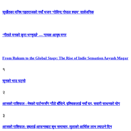
सुर्खेतका मनिष गहतराजको नयाँ भजन ‘गोविन्द गोपाल श्याम’ सार्वजनिक
‘गीतले मनको कुरा भन्नुपर्छ’ — गायक आयुष मगर
From Rukum to the Global Stage: The Rise of Indie Sensation Aayush Magar
१
सुनको भाउ घट्याे
२
आजको राशिफल : मेषको पार्टनरसँग गाँठो बाँधिने, वृश्चिकलाई नयाँ घर, सवारी साधनकाे याेग
३
आजकाे राशिफल: वृषलाई आफन्तबाट शुभ समाचार, तुलाकाे आर्थिक लाभ ल्याउने दिन