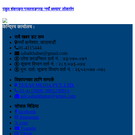
राहुल शंकरकृत गजलसङ्ग्रह ‘नयाँ अध्याय’ लोकार्पण
केन्द्रिय कार्यालय :
सबै खबर डट कम
नयाँ बानेश्वर, काठमाडौं
01-4115444
sabaikhabar@gmail.com
प्रेस काउन्सिल दर्ता नं. : ७३/०७०-०७१
सूचना विभाग दर्ता नं. : २८९/०७३-०७४
पुनः दर्ता: सूचना विभाग दर्ता नं. : २६५२/०७७ -०७८
विज्ञापनका लागि सम्पर्क
TEXAS MEDIA PVT. LTD.
01-4115000, 9801230011
adv.sabaikhabar@gmail.com
सोसल मिडिया
facebook
Instagram
𝕏.com
Youtube
Tiktok