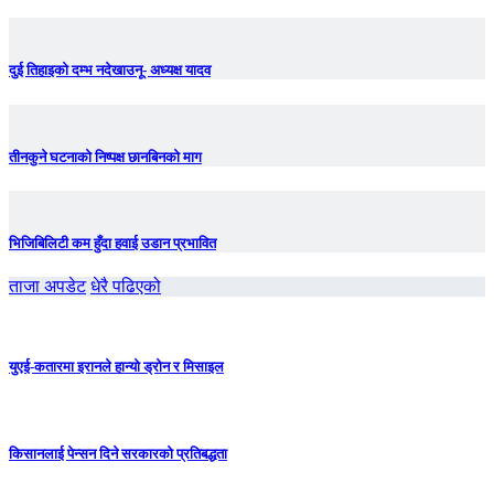
दुई तिहाइको दम्भ नदेखाउनू- अध्यक्ष यादव
तीनकुने घटनाकाे निष्पक्ष छानबिनकाे माग
भिजिबिलिटी कम हुँदा हवाई उडान प्रभावित
ताजा अपडेट
धेरै पढिएको
युएई-कतारमा इरानले हान्यो ड्रोन र मिसाइल
किसानलाई पेन्सन दिने सरकारको प्रतिबद्धता