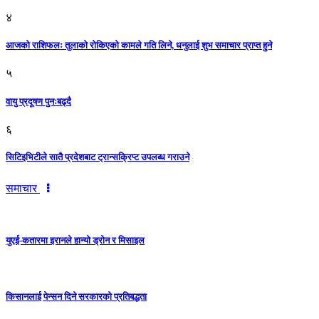
४
आजको राशिफलः तुलाकाे रोकिएको कामले गति लिने, धनुलाई शुभ समाचार प्राप्त हुने
५
वायु प्रदूषण पुनःबढ्दै
६
सिटिइभिटीले सातै प्रदेशबाट ट्रान्सक्रिप्ट उपलब्ध गराउने
समाचार
युएई-कतारमा इरानले हान्यो ड्रोन र मिसाइल
किसानलाई पेन्सन दिने सरकारको प्रतिबद्धता