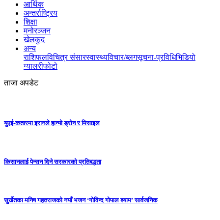
आर्थिक
अन्तर्राष्ट्रिय
शिक्षा
मनोरञ्जन
खेलकुद
अन्य
राशिफल
विचित्र संसार
स्वास्थ्य
विचार/ब्लग
सूचना-प्रविधि
भिडियो
ग्यालरी
फोटो
ताजा अपडेट
युएई-कतारमा इरानले हान्यो ड्रोन र मिसाइल
किसानलाई पेन्सन दिने सरकारको प्रतिबद्धता
सुर्खेतका मनिष गहतराजको नयाँ भजन ‘गोविन्द गोपाल श्याम’ सार्वजनिक