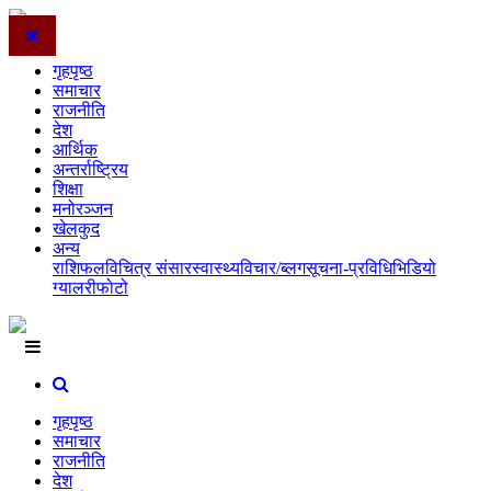
गृहपृष्ठ
समाचार
राजनीति
देश
आर्थिक
अन्तर्राष्ट्रिय
शिक्षा
मनोरञ्जन
खेलकुद
अन्य
राशिफल
विचित्र संसार
स्वास्थ्य
विचार/ब्लग
सूचना-प्रविधि
भिडियो
ग्यालरी
फोटो
गृहपृष्ठ
समाचार
राजनीति
देश