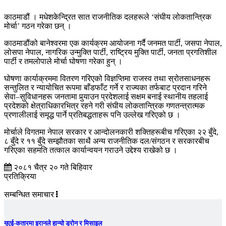
काठमाडौं । मधेशकेन्द्रित सात राजनीतिक दलहरूले ‘संघीय लोकतान्त्रिक
मोर्चा’ गठन गरेका छन् ।
काठमाडौंको बानेश्वरमा एक कार्यक्रम आयोजना गर्दै जनमत पार्टी, जसपा नेपाल,
लोसपा नेपाल, नागरिक उन्मुक्ति पार्टी, राष्ट्रिय मुक्ति पार्टी, जनता प्रगतिशील
पार्टी र तमलोपाले मोर्चा घोषणा गरेका हुन् ।
घोषणा कार्याक्रममा वितरण गरिएको विज्ञप्तिमा राजस्व तथा स्रोतसाधनहरू
सन्तुलित र न्यायोचित रूपमा बाँडफाँट गर्ने र राज्यका तर्फबाट प्रदान गरिने
सेवा–सुविधानहरू जनतामा पुर्‍याउन प्रदेशलाई सक्षम बनाई स्थानीय तहलाई
प्रदेशको क्षेत्राधिकारभित्र रहने गरी संघीय लोकतान्त्रिक गणतन्त्रात्मक
प्रणालीलाई समृद्ध पार्ने प्रतिबद्धताहरू पनि उल्लेख गरिएको छ ।
मोर्चाले विगतमा नेपाल सरकार र आन्दोलनकारी शक्तिहरूबीच गरिएका २२ बुँदे,
८ बुँदे र ११ बुँदे सम्झौतका साथै अन्य राजनीतिक दल/संगठन र सरकारबीच
गरिएका सहमति तत्काल कार्यान्वयन गराउने उद्देश्य राखेको छ ।
२०८१ चैत्र २० गते बिहिवार
प्रतिक्रिया
सम्बन्धित समाचार
युएई-कतारमा इरानले हान्यो ड्रोन र मिसाइल