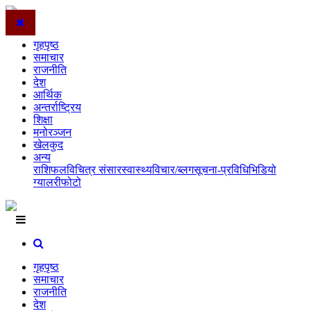
गृहपृष्ठ
समाचार
राजनीति
देश
आर्थिक
अन्तर्राष्ट्रिय
शिक्षा
मनोरञ्जन
खेलकुद
अन्य
राशिफल
विचित्र संसार
स्वास्थ्य
विचार/ब्लग
सूचना-प्रविधि
भिडियो
ग्यालरी
फोटो
गृहपृष्ठ
समाचार
राजनीति
देश