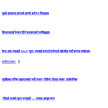
युएई-कतारमा इरानले हान्यो ड्रोन र मिसाइल
किसानलाई पेन्सन दिने सरकारको प्रतिबद्धता
फेस अफ एसवाई २०८२’ सुरु: एसवाई इन्टरटेन्टमेन्टले खोज्दैछ नयाँ ब्रान्ड एम्बेसडर
मनोरञ्जन
सुर्खेतका मनिष गहतराजको नयाँ भजन ‘गोविन्द गोपाल श्याम’ सार्वजनिक
‘गीतले मनको कुरा भन्नुपर्छ’ — गायक आयुष मगर