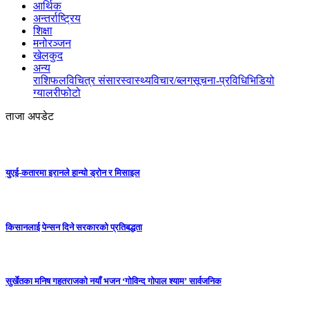
आर्थिक
अन्तर्राष्ट्रिय
शिक्षा
मनोरञ्जन
खेलकुद
अन्य
राशिफल
विचित्र संसार
स्वास्थ्य
विचार/ब्लग
सूचना-प्रविधि
भिडियो
ग्यालरी
फोटो
ताजा अपडेट
युएई-कतारमा इरानले हान्यो ड्रोन र मिसाइल
किसानलाई पेन्सन दिने सरकारको प्रतिबद्धता
सुर्खेतका मनिष गहतराजको नयाँ भजन ‘गोविन्द गोपाल श्याम’ सार्वजनिक