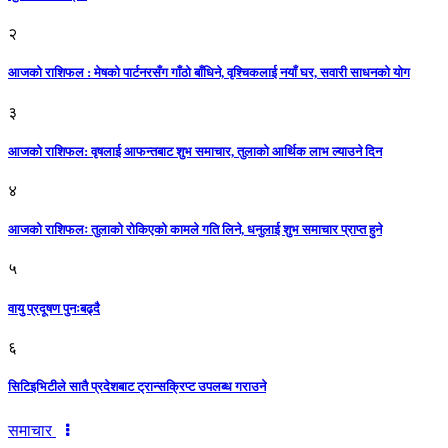
२
आजको राशिफल : मेषको पार्टनरसँग गाँठो बाँधिने, वृश्चिकलाई नयाँ घर, सवारी साधनकाे याेग
३
आजकाे राशिफल: वृषलाई आफन्तबाट शुभ समाचार, तुलाकाे आर्थिक लाभ ल्याउने दिन
४
आजको राशिफलः तुलाकाे रोकिएको कामले गति लिने, धनुलाई शुभ समाचार प्राप्त हुने
५
वायु प्रदूषण पुनःबढ्दै
६
सिटिइभिटीले सातै प्रदेशबाट ट्रान्सक्रिप्ट उपलब्ध गराउने
समाचार