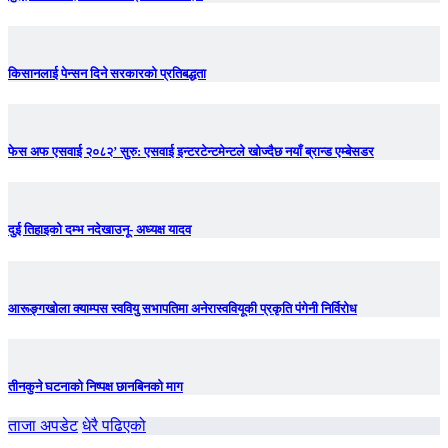
किसानलाई पेन्सन दिने सरकारको प्रतिबद्धता
फेस अफ एसवाई २०८२’ सुरु: एसवाई इन्टरटेन्टमेन्टले खोज्दैछ नयाँ ब्रान्ड एम्बेसडर
दुई तिहाइको दम्भ नदेखाउनू- अध्यक्ष यादव
आरूङ्गखोला क्याम्पस स्ववियु सभापतिमा अनेरास्ववियूकी प्रकृति पंगेनी निर्विरोध
तीनकुने घटनाकाे निष्पक्ष छानबिनकाे माग
ताजा अपडेट
धेरै पढिएको