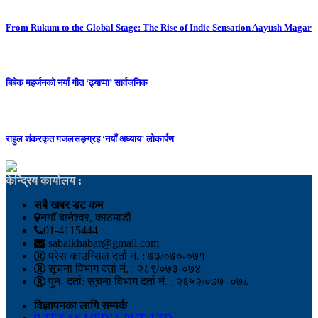
From Rukum to the Global Stage: The Rise of Indie Sensation Aayush Magar
बिबेक महर्जनको नयाँ गीत ‘ढ्याप्पा’ सार्वजनिक
राहुल शंकरकृत गजलसङ्ग्रह ‘नयाँ अध्याय’ लोकार्पण
केन्द्रिय कार्यालय :
सबै खबर डट कम
नयाँ बानेश्वर, काठमाडौं
01-4115444
sabaikhabar@gmail.com
प्रेस काउन्सिल दर्ता नं. : ७३/०७०-०७१
सूचना विभाग दर्ता नं. : २८९/०७३-०७४
पुनः दर्ता: सूचना विभाग दर्ता नं. : २६५२/०७७ -०७८
विज्ञापनका लागि सम्पर्क