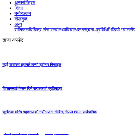
अन्तर्राष्ट्रिय
शिक्षा
मनोरञ्जन
खेलकुद
अन्य
राशिफल
विचित्र संसार
स्वास्थ्य
विचार/ब्लग
सूचना-प्रविधि
भिडियो ग्यालरी
ताजा अपडेट
युएई-कतारमा इरानले हान्यो ड्रोन र मिसाइल
किसानलाई पेन्सन दिने सरकारको प्रतिबद्धता
सुर्खेतका मनिष गहतराजको नयाँ भजन ‘गोविन्द गोपाल श्याम’ सार्वजनिक