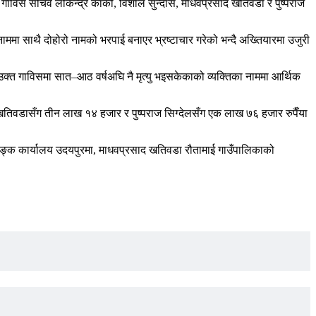
गाविस सचिव लोकेन्द्र कार्की, विशाल सुन्दास, माधवप्रसाद खतिवडा र पुष्पराज
ाममा साथै दोहोरो नामको भरपाई बनाएर भ्रष्टाचार गरेको भन्दै अख्तियारमा उजुरी
्त गाविसमा सात–आठ वर्षअघि नै मृत्यु भइसकेकाको व्यक्तिका नाममा आर्थिक
खतिवडासँग तीन लाख १४ हजार र पुष्पराज सिग्देलसँग एक लाख ७६ हजार रुपैँया
याङ्क कार्यालय उदयपुरमा, माधवप्रसाद खतिवडा रौतामाई गाउँपालिकाको