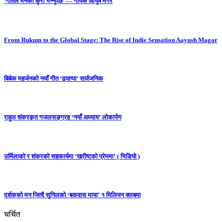
‘गीतले मनको कुरा भन्नुपर्छ’ — गायक आयुष मगर
From Rukum to the Global Stage: The Rise of Indie Sensation Aayush Magar
बिबेक महर्जनको नयाँ गीत ‘ढ्याप्पा’ सार्वजनिक
राहुल शंकरकृत गजलसङ्ग्रह ‘नयाँ अध्याय’ लोकार्पण
उर्मिलाको र शंकरको सहकार्यमा ‘ख्रीष्टको प्रेममा’ ( भिडियो )
दर्शकको मन जित्दै सुनिलको ‘बकवास माया’ १ मिलियन क्लबमा
चर्चित