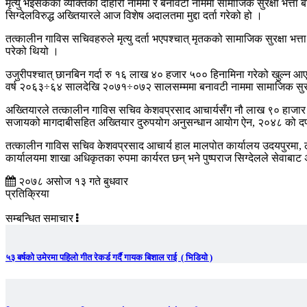
मृत्यु भइसकेका व्यक्तिको दोहोरो नाममा र बनावटी नाममा सामाजिक सुरक्षा भत्
सिग्देलविरुद्ध अख्तियारले आज विशेष अदालतमा मुद्दा दर्ता गरेको हो ।
तत्कालीन गाविस सचिवहरुले मृत्यु दर्ता भएपश्चात् मृतकको सामाजिक सुरक्षा भत
परेको थियो ।
उजुरीपश्चात् छानबिन गर्दा रु १६ लाख ४० हजार ५०० हिनामिना गरेको खुल्न 
वर्ष २०६३÷६४ सालदेखि २०७१÷०७२ सालसम्ममा बनावटी नाममा सामाजिक सुरक्
अख्तियारले तत्कालीन गाविस सचिव केशवप्रसाद आचार्यसँग नौ लाख ९० हाजार ५
सजायको मागदाबीसहित अख्तियार दुरुपयोग अनुसन्धान आयोग ऐन, २०४८ को द
तत्कालीन गाविस सचिव केशवप्रसाद आचार्य हाल मालपोत कार्यालय उदयपुरमा, लो
कार्यालयमा शाखा अधिकृतका रुपमा कार्यरत छन् भने पुष्पराज सिग्देलले सेवाब
२०७८ असोज १३ गते बुधवार
प्रतिक्रिया
सम्बन्धित समाचार
५३ बर्षको उमेरमा पहिलो गीत रेकर्ड गर्दै गायक बिशाल राई ( भिडियो )