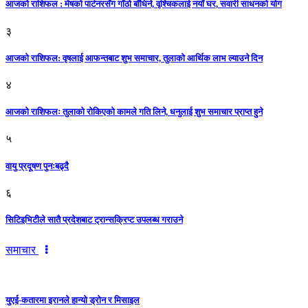
आजको राशिफल : मेषको पार्टनरसँग गाँठो बाँधिने, वृश्चिकलाई नयाँ घर, सवारी साधनकाे याेग
३
आजकाे राशिफल: वृषलाई आफन्तबाट शुभ समाचार, तुलाकाे आर्थिक लाभ ल्याउने दिन
४
आजको राशिफलः तुलाकाे रोकिएको कामले गति लिने, धनुलाई शुभ समाचार प्राप्त हुने
५
वायु प्रदूषण पुनःबढ्दै
६
सिटिइभिटीले सातै प्रदेशबाट ट्रान्सक्रिप्ट उपलब्ध गराउने
समाचार
युएई-कतारमा इरानले हान्यो ड्रोन र मिसाइल