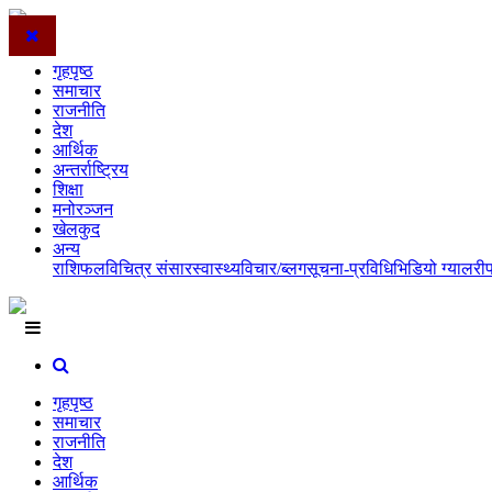
गृहपृष्ठ
समाचार
राजनीति
देश
आर्थिक
अन्तर्राष्ट्रिय
शिक्षा
मनोरञ्जन
खेलकुद
अन्य
राशिफल
विचित्र संसार
स्वास्थ्य
विचार/ब्लग
सूचना-प्रविधि
भिडियो ग्यालरी
गृहपृष्ठ
समाचार
राजनीति
देश
आर्थिक