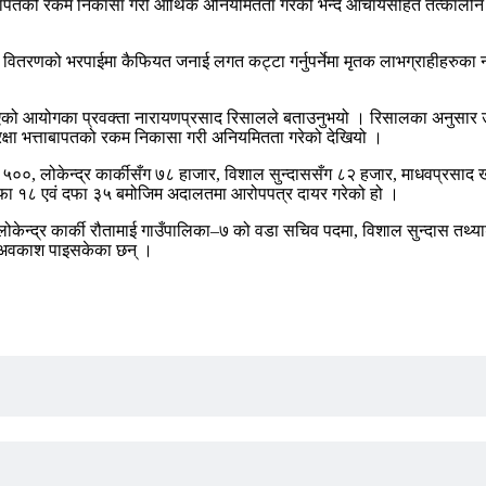
ता बापतको रकम निकासा गरी आर्थिक अनियमितता गरेको भन्दै आचार्यसहित तत्कालीन 
्ता वितरणको भरपाईमा कैफियत जनाई लगत कट्टा गर्नुपर्नेमा मृतक लाभग्राहीहरुका न
आएको आयोगका प्रवक्ता नारायणप्रसाद रिसालले बताउनुभयो । रिसालका अनुसार उक
षा भत्ताबापतको रकम निकासा गरी अनियमितता गरेको देखियो ।
००, लोकेन्द्र कार्कीसँग ७८ हाजार, विशाल सुन्दाससँग ८२ हजार, माधवप्रसाद 
फा १८ एवं दफा ३५ बमोजिम अदालतमा आरोपपत्र दायर गरेको हो ।
केन्द्र कार्की रौतामाई गाउँपालिका–७ को वडा सचिव पदमा, विशाल सुन्दास तथ्
ाट अवकाश पाइसकेका छन् ।