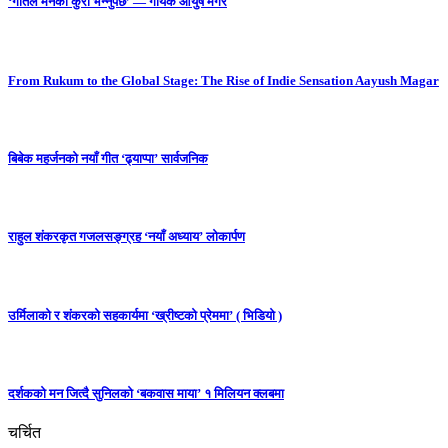
‘गीतले मनको कुरा भन्नुपर्छ’ — गायक आयुष मगर
From Rukum to the Global Stage: The Rise of Indie Sensation Aayush Magar
बिबेक महर्जनको नयाँ गीत ‘ढ्याप्पा’ सार्वजनिक
राहुल शंकरकृत गजलसङ्ग्रह ‘नयाँ अध्याय’ लोकार्पण
उर्मिलाको र शंकरको सहकार्यमा ‘ख्रीष्टको प्रेममा’ ( भिडियो )
दर्शकको मन जित्दै सुनिलको ‘बकवास माया’ १ मिलियन क्लबमा
चर्चित