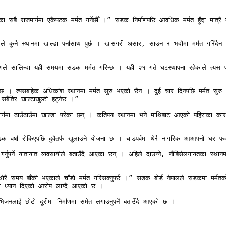
का सबै राजमार्गमा एकैपटक मर्मत गर्नेछौँ ।” सडक निर्माणपछि आवधिक मर्मत हुँदा मात्
 स्थानमा खाल्डा पर्नासाथ पुर्छ । खासगरी असार, साउन र भदौमा मर्मत गरिँदैन । पानी प
विभागले सालिन्दा यही समयमा सडक मर्मत गरिन्छ । यही २१ गते घटस्थापना रहेकाले त्यस 
हेको छ । त्यसबाहेक अधिकांश स्थानमा मर्मत सुरु भएको छैन । दुई चार दिनपछि मर्मत स
बैतिर खाल्टाखुल्टी हट्नेछ ।”

ाजमार्गमा ठाउँठाउँमा खाल्डा परेका छन् । कतिपय स्थानमा भने माथिबाट आएको पहिराका
 वर्षा रोकिएपछि दुवैतर्फ खुलाउने योजना छ । चाडपर्वमा धेरै नागरिक आआफ्नो घर फर्कन
र्नुपर्ने यातायात व्यवसायीले बताउँदै आएका छन् । अहिले दाउन्ने, नौबिसेलगायतका स्थ
 थोरै समय बाँकी भएकाले चाँडो मर्मत गरिसक्नुपर्छ ।” सडक बोर्ड नेपालले सडकमा मर
ाणमा ध्यान दिएको आरोप लाग्दै आएको छ ।

िभिजनलाई छोटो दूरीमा निर्माणमा समेत लगाउनुपर्ने बताउँदै आएको छ । 