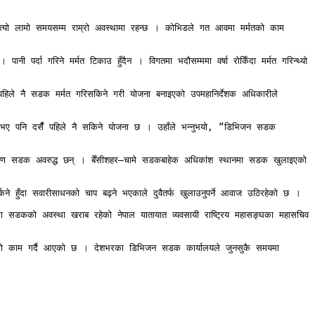
रै त्यो लामो समयसम्म राम्रो अवस्थामा रहन्छ । कोभिडले गत आवमा मर्मतको काम 
र्दा गरिने मर्मत टिकाउ हुँदैन । विगतमा भदौसम्ममा वर्षा रोकिँदा मर्मत गरिन्थ्यो 
पहिले नै सडक मर्मत गरिसकिने गरी योजना बनाइएको उपमहानिर्देशक अधिकारीले 
ुरु भए पनि दसैँ पहिले नै सकिने योजना छ । उहाँले भन्नुभयो, “डिभिजन सडक 
 कारण सडक अवरुद्ध छन् । बेँसीशहर–चामे सडकबाहेक अधिकांश स्थानमा सडक खुलाइएको 
े हुँदा सवारीसाधनको चाप बढ्ने भएकाले दुवैतर्फ खुलाउनुपर्ने आवाज उठिरहेको छ । 

ानमा सडकको अवस्था खराब रहेको नेपाल यातायात व्यवसायी राष्ट्रिय महासङ्घका महासचिव 
्मतको काम गर्दै आएको छ । देशभरका डिभिजन सडक कार्यालयले जुनसुकै समयमा 