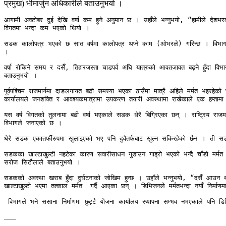
प्रमुख) भीमार्जुन अधिकारीले बताउनुभयो ।
आगामी अक्टोबर दुई देखि वर्षा कम हुने अनुमान छ । उहाँले भन्नुभयो, “हामीले देशभर
विगतमा भन्दा कम भएको थियो ।

सडक कालोपत्र भएको छ सात वर्षमा कालोपत्र थप्ने काम (ओभरले) गरिन्छ । विभागले कुनै
। 

वर्षा रोकिने समय र दसैँ, तिहारजस्ता चाडपर्व अघि यात्रुको आवतजावत बढ्ने हुँदा 
बताउनुभयो । 

पूर्वपश्चिम राजमार्गमा दाङलगायत बढी समस्या भएका ठाउँमा मात्रै अहिले मर्मत भइर
कार्यालयले जनशक्ति र आवश्यकमात्रामा उपकरण तयारी अवस्थामा राखेकाले एक हप्तामा स
यस वर्ष विगतको तुलनामा बढी वर्षा भएकाले सडक धेरै बिग्रिएका छन् । राष्ट्रिय र
विभागले जनाएको छ । 

धेरै सडक एकातर्फीरुपमा खुलाइएको भए पनि दुवैतर्फबाट खुल्न सकिरहेको छैन । ती सडक
सडकका खाल्टाखुल्टी नहटेका कारण सवारीसाधन गुडाउन गाह्रो भएको भन्दै चाँडो मर्मत ग
सरोज सिटौलाले बताउनुभयो । 

सडकको अवस्था खराब हुँदा दुर्घटनाको जोखिम हुन्छ । उहाँले भन्नुभयो, “दसैँ आउन
खाल्टाखुल्टी भएमा तत्काल मर्मत  गर्दै आएका छन् । डिभिजनले मर्मतभन्दा नयाँ निर्म
 विभागले भने ससाना निर्माणमा छुट्टै योजना कार्यालय स्थापना सम्भव नभएकाले पनि ड
–––