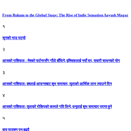
From Rukum to the Global Stage: The Rise of Indie Sensation Aayush Magar
१
सुनको भाउ घट्याे
२
आजको राशिफल : मेषको पार्टनरसँग गाँठो बाँधिने, वृश्चिकलाई नयाँ घर, सवारी साधनकाे याेग
३
आजकाे राशिफल: वृषलाई आफन्तबाट शुभ समाचार, तुलाकाे आर्थिक लाभ ल्याउने दिन
४
आजको राशिफलः तुलाकाे रोकिएको कामले गति लिने, धनुलाई शुभ समाचार प्राप्त हुने
५
वायु प्रदूषण पुनःबढ्दै