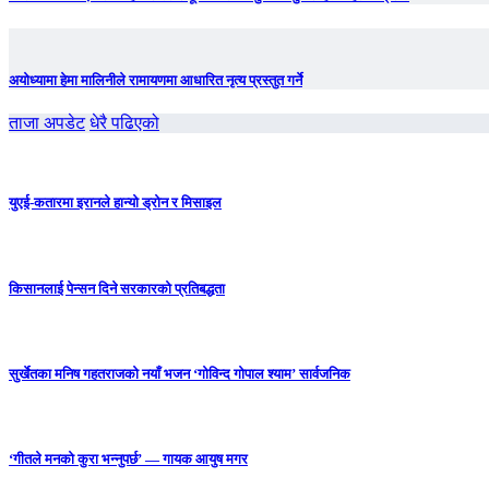
अयोध्यामा हेमा मालिनीले रामायणमा आधारित नृत्य प्रस्तुत गर्ने
ताजा अपडेट
धेरै पढिएको
युएई-कतारमा इरानले हान्यो ड्रोन र मिसाइल
किसानलाई पेन्सन दिने सरकारको प्रतिबद्धता
सुर्खेतका मनिष गहतराजको नयाँ भजन ‘गोविन्द गोपाल श्याम’ सार्वजनिक
‘गीतले मनको कुरा भन्नुपर्छ’ — गायक आयुष मगर