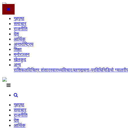
गृहपृष्ठ
समाचार
राजनीति
देश
आर्थिक
अन्तर्राष्ट्रिय
शिक्षा
मनोरञ्जन
खेलकुद
अन्य
राशिफल
विचित्र संसार
स्वास्थ्य
विचार/ब्लग
सूचना-प्रविधि
भिडियो ग्यालरी
गृहपृष्ठ
समाचार
राजनीति
देश
आर्थिक