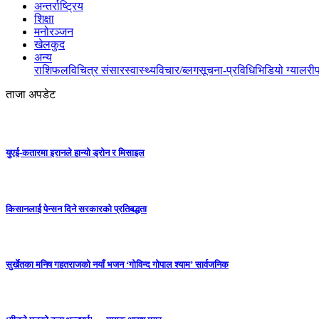
अन्तर्राष्ट्रिय
शिक्षा
मनोरञ्जन
खेलकुद
अन्य
राशिफल
विचित्र संसार
स्वास्थ्य
विचार/ब्लग
सूचना-प्रविधि
भिडियो ग्यालरी
ताजा अपडेट
युएई-कतारमा इरानले हान्यो ड्रोन र मिसाइल
किसानलाई पेन्सन दिने सरकारको प्रतिबद्धता
सुर्खेतका मनिष गहतराजको नयाँ भजन ‘गोविन्द गोपाल श्याम’ सार्वजनिक