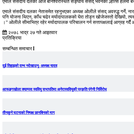
एमाले संसदीय दलको आज बानेश्वरस्थित सङ्घीय संसद् भवनको ल्होत्से हलमा बसेको
एमाले संसदीय दलका नेतासमेत रहनुभएका अध्यक्ष ओलीले संसद् अवरुद्ध गर्ने, नाराबा
पनि योजना थिएन, काँध चढेर मर्यादापालकको घेरा तोड्न खोजेजस्तो देखियो, त्यस्तो
।” ओलीले सीमाभित्र रहेर मर्यादापालक परिचालन गर्न सत्तापक्षलाई आग्रह गर्दै 
२०७८ भाद्र २७ गते आइतवार
प्रतिक्रिया
सम्बन्धित समाचार
दुई तिहाइको दम्भ नदेखाउनू- अध्यक्ष यादव
आरूङ्गखोला क्याम्पस स्ववियु सभापतिमा अनेरास्ववियूकी प्रकृति पंगेनी निर्विरोध
तीनकुने घटनाकाे निष्पक्ष छानबिनकाे माग