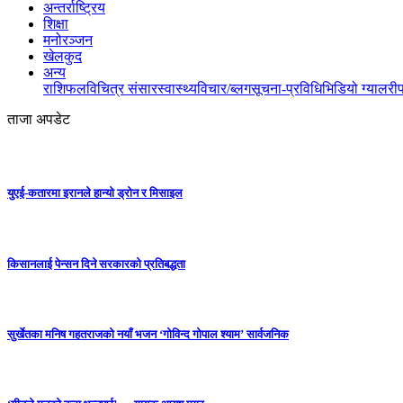
अन्तर्राष्ट्रिय
शिक्षा
मनोरञ्जन
खेलकुद
अन्य
राशिफल
विचित्र संसार
स्वास्थ्य
विचार/ब्लग
सूचना-प्रविधि
भिडियो ग्यालरी
ताजा अपडेट
युएई-कतारमा इरानले हान्यो ड्रोन र मिसाइल
किसानलाई पेन्सन दिने सरकारको प्रतिबद्धता
सुर्खेतका मनिष गहतराजको नयाँ भजन ‘गोविन्द गोपाल श्याम’ सार्वजनिक