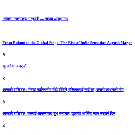
‘गीतले मनको कुरा भन्नुपर्छ’ — गायक आयुष मगर
From Rukum to the Global Stage: The Rise of Indie Sensation Aayush Magar
१
सुनको भाउ घट्याे
२
आजको राशिफल : मेषको पार्टनरसँग गाँठो बाँधिने, वृश्चिकलाई नयाँ घर, सवारी साधनकाे याेग
३
आजकाे राशिफल: वृषलाई आफन्तबाट शुभ समाचार, तुलाकाे आर्थिक लाभ ल्याउने दिन
४