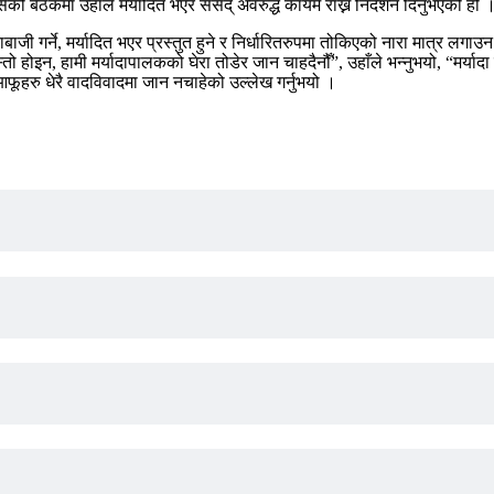
 बैठकमा उहाँले मर्यादित भएर संसद् अवरुद्ध कायमै राख्न निर्देशन दिनुभएको हो 
जी गर्ने, मर्यादित भएर प्रस्तुत हुने र निर्धारितरुपमा तोकिएको नारा मात्र लगाउन 
 होइन, हामी मर्यादापालकको घेरा तोडेर जान चाहदैनौँ”, उहाँले भन्नुभयो, “मर्यादा 
आफूहरु धेरै वादविवादमा जान नचाहेको उल्लेख गर्नुभयो ।