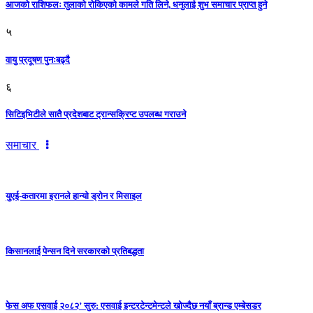
आजको राशिफलः तुलाकाे रोकिएको कामले गति लिने, धनुलाई शुभ समाचार प्राप्त हुने
५
वायु प्रदूषण पुनःबढ्दै
६
सिटिइभिटीले सातै प्रदेशबाट ट्रान्सक्रिप्ट उपलब्ध गराउने
समाचार
युएई-कतारमा इरानले हान्यो ड्रोन र मिसाइल
किसानलाई पेन्सन दिने सरकारको प्रतिबद्धता
फेस अफ एसवाई २०८२’ सुरु: एसवाई इन्टरटेन्टमेन्टले खोज्दैछ नयाँ ब्रान्ड एम्बेसडर