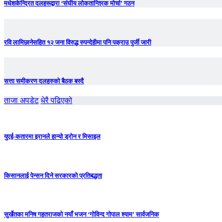
मधेशकेन्द्रित दलहरूद्वारा ‘संघीय लोकतान्त्रिक मोर्चा’ गठन
रवि लामिछानेसहित १२ जना विरुद्ध रुपन्देहीमा पनि पक्राउ पुर्जी जारी
सत्ता समीकरण दलहरुको बैठक बस्दै
ताजा अपडेट
धेरै पढिएको
युएई-कतारमा इरानले हान्यो ड्रोन र मिसाइल
किसानलाई पेन्सन दिने सरकारको प्रतिबद्धता
सुर्खेतका मनिष गहतराजको नयाँ भजन ‘गोविन्द गोपाल श्याम’ सार्वजनिक