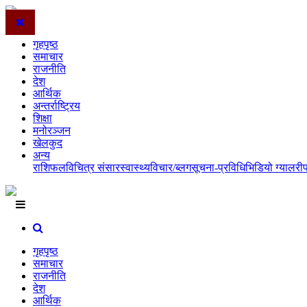
गृहपृष्ठ
समाचार
राजनीति
देश
आर्थिक
अन्तर्राष्ट्रिय
शिक्षा
मनोरञ्जन
खेलकुद
अन्य
राशिफल
विचित्र संसार
स्वास्थ्य
विचार/ब्लग
सूचना-प्रविधि
भिडियो ग्यालरी
गृहपृष्ठ
समाचार
राजनीति
देश
आर्थिक