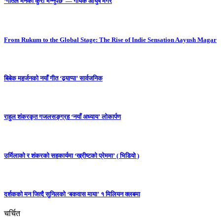
‘गीतले मनको कुरा भन्नुपर्छ’ — गायक आयुष मगर
From Rukum to the Global Stage: The Rise of Indie Sensation Aayush Magar
बिबेक महर्जनको नयाँ गीत ‘ढ्याप्पा’ सार्वजनिक
राहुल शंकरकृत गजलसङ्ग्रह ‘नयाँ अध्याय’ लोकार्पण
उर्मिलाको र शंकरको सहकार्यमा ‘ख्रीष्टको प्रेममा’ ( भिडियो )
दर्शकको मन जित्दै सुनिलको ‘बकवास माया’ १ मिलियन क्लबमा
चर्चित