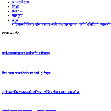
अन्तर्राष्ट्रिय
शिक्षा
मनोरञ्जन
खेलकुद
अन्य
राशिफल
विचित्र संसार
स्वास्थ्य
विचार/ब्लग
सूचना-प्रविधि
भिडियो ग्यालरी
ताजा अपडेट
युएई-कतारमा इरानले हान्यो ड्रोन र मिसाइल
किसानलाई पेन्सन दिने सरकारको प्रतिबद्धता
सुर्खेतका मनिष गहतराजको नयाँ भजन ‘गोविन्द गोपाल श्याम’ सार्वजनिक