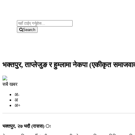
Search
भक्तपुर, ताप्लेजुङ र हुम्लामा नेकपा (एकीकृत समाजव
सबै खबर
अ-
अ
अ+
भक्तपुर, २७ भदौ (रासस) ः