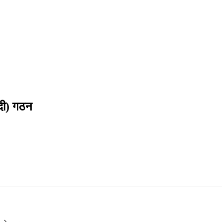
ादी) गठन