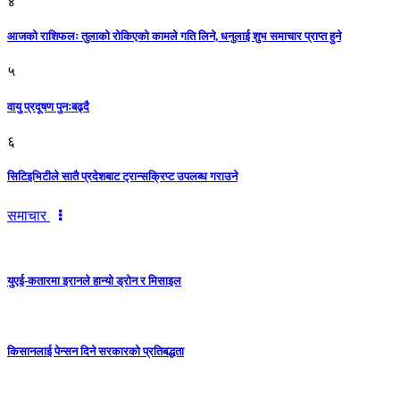
४
आजको राशिफलः तुलाकाे रोकिएको कामले गति लिने, धनुलाई शुभ समाचार प्राप्त हुने
५
वायु प्रदूषण पुनःबढ्दै
६
सिटिइभिटीले सातै प्रदेशबाट ट्रान्सक्रिप्ट उपलब्ध गराउने
समाचार
युएई-कतारमा इरानले हान्यो ड्रोन र मिसाइल
किसानलाई पेन्सन दिने सरकारको प्रतिबद्धता