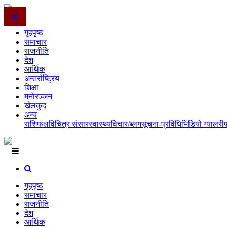
गृहपृष्ठ
समाचार
राजनीति
देश
आर्थिक
अन्तर्राष्ट्रिय
शिक्षा
मनोरञ्जन
खेलकुद
अन्य
राशिफल
विचित्र संसार
स्वास्थ्य
विचार/ब्लग
सूचना-प्रविधि
भिडियो ग्यालरी
गृहपृष्ठ
समाचार
राजनीति
देश
आर्थिक