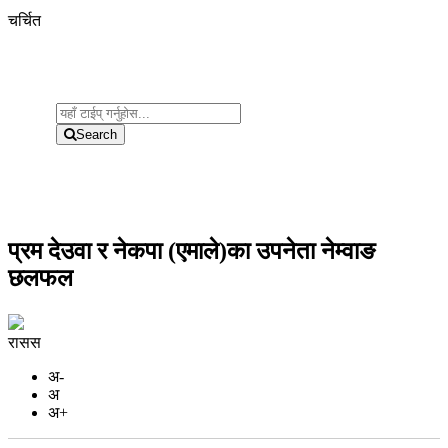
चर्चित
Search
प्रम देउवा र नेकपा (एमाले)का उपनेता नेम्वाङ
छलफल
रासस
अ-
अ
अ+