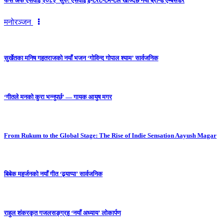
फेस अफ एसवाई २०८२’ सुरु: एसवाई इन्टरटेन्टमेन्टले खोज्दैछ नयाँ ब्रान्ड एम्बेसडर
मनोरञ्जन
सुर्खेतका मनिष गहतराजको नयाँ भजन ‘गोविन्द गोपाल श्याम’ सार्वजनिक
‘गीतले मनको कुरा भन्नुपर्छ’ — गायक आयुष मगर
From Rukum to the Global Stage: The Rise of Indie Sensation Aayush Magar
बिबेक महर्जनको नयाँ गीत ‘ढ्याप्पा’ सार्वजनिक
राहुल शंकरकृत गजलसङ्ग्रह ‘नयाँ अध्याय’ लोकार्पण