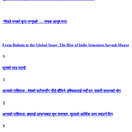
‘गीतले मनको कुरा भन्नुपर्छ’ — गायक आयुष मगर
From Rukum to the Global Stage: The Rise of Indie Sensation Aayush Magar
१
सुनको भाउ घट्याे
२
आजको राशिफल : मेषको पार्टनरसँग गाँठो बाँधिने, वृश्चिकलाई नयाँ घर, सवारी साधनकाे याेग
३
आजकाे राशिफल: वृषलाई आफन्तबाट शुभ समाचार, तुलाकाे आर्थिक लाभ ल्याउने दिन
४