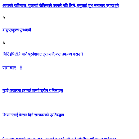
आजको राशिफलः तुलाकाे रोकिएको कामले गति लिने, धनुलाई शुभ समाचार प्राप्त हुने
५
वायु प्रदूषण पुनःबढ्दै
६
सिटिइभिटीले सातै प्रदेशबाट ट्रान्सक्रिप्ट उपलब्ध गराउने
समाचार
युएई-कतारमा इरानले हान्यो ड्रोन र मिसाइल
किसानलाई पेन्सन दिने सरकारको प्रतिबद्धता