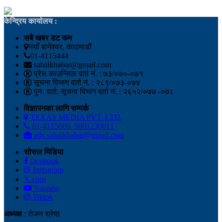
केन्द्रिय कार्यालय :
सबै खबर डट कम
नयाँ बानेश्वर, काठमाडौं
01-4115444
sabaikhabar@gmail.com
प्रेस काउन्सिल दर्ता नं. : ७३/०७०-०७१
सूचना विभाग दर्ता नं. : २८९/०७३-०७४
पुनः दर्ता: सूचना विभाग दर्ता नं. : २६५२/०७७ -०७८
विज्ञापनका लागि सम्पर्क
TEXAS MEDIA PVT. LTD.
01-4115000, 9801230011
adv.sabaikhabar@gmail.com
सोसल मिडिया
facebook
Instagram
𝕏.com
Youtube
Tiktok
अध्यक्ष
: रोजन श्रेष्ठ