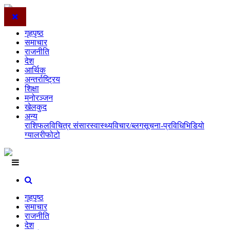
गृहपृष्ठ
समाचार
राजनीति
देश
आर्थिक
अन्तर्राष्ट्रिय
शिक्षा
मनोरञ्जन
खेलकुद
अन्य
राशिफल
विचित्र संसार
स्वास्थ्य
विचार/ब्लग
सूचना-प्रविधि
भिडियो
ग्यालरी
फोटो
गृहपृष्ठ
समाचार
राजनीति
देश