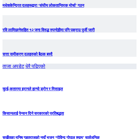
मधेशकेन्द्रित दलहरूद्वारा ‘संघीय लोकतान्त्रिक मोर्चा’ गठन
रवि लामिछानेसहित १२ जना विरुद्ध रुपन्देहीमा पनि पक्राउ पुर्जी जारी
सत्ता समीकरण दलहरुको बैठक बस्दै
ताजा अपडेट
धेरै पढिएको
युएई-कतारमा इरानले हान्यो ड्रोन र मिसाइल
किसानलाई पेन्सन दिने सरकारको प्रतिबद्धता
सुर्खेतका मनिष गहतराजको नयाँ भजन ‘गोविन्द गोपाल श्याम’ सार्वजनिक