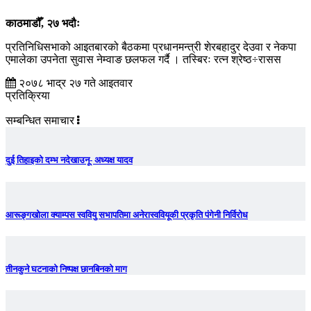
काठमाडौँ, २७ भदौः
प्रतिनिधिसभाको आइतबारको बैठकमा प्रधानमन्त्री शेरबहादुर देउवा र नेकपा
एमालेका उपनेता सुवास नेम्वाङ छलफल गर्दै । तस्बिरः रत्न श्रेष्ठ÷रासस
२०७८ भाद्र २७ गते आइतवार
प्रतिक्रिया
सम्बन्धित समाचार
दुई तिहाइको दम्भ नदेखाउनू- अध्यक्ष यादव
आरूङ्गखोला क्याम्पस स्ववियु सभापतिमा अनेरास्ववियूकी प्रकृति पंगेनी निर्विरोध
तीनकुने घटनाकाे निष्पक्ष छानबिनकाे माग