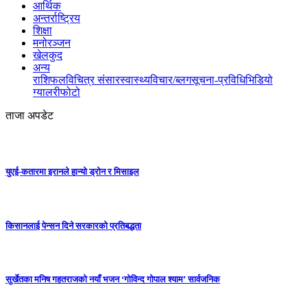
आर्थिक
अन्तर्राष्ट्रिय
शिक्षा
मनोरञ्जन
खेलकुद
अन्य
राशिफल
विचित्र संसार
स्वास्थ्य
विचार/ब्लग
सूचना-प्रविधि
भिडियो
ग्यालरी
फोटो
ताजा अपडेट
युएई-कतारमा इरानले हान्यो ड्रोन र मिसाइल
किसानलाई पेन्सन दिने सरकारको प्रतिबद्धता
सुर्खेतका मनिष गहतराजको नयाँ भजन ‘गोविन्द गोपाल श्याम’ सार्वजनिक