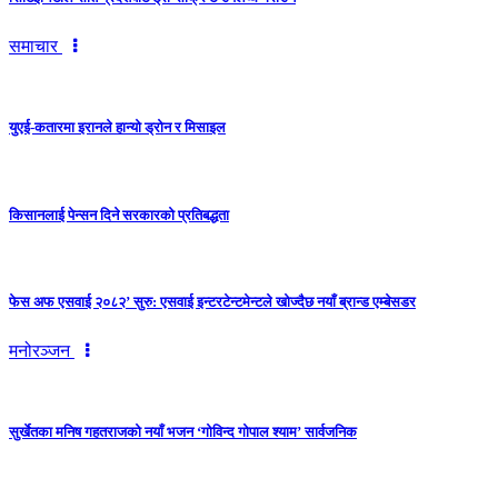
समाचार
युएई-कतारमा इरानले हान्यो ड्रोन र मिसाइल
किसानलाई पेन्सन दिने सरकारको प्रतिबद्धता
फेस अफ एसवाई २०८२’ सुरु: एसवाई इन्टरटेन्टमेन्टले खोज्दैछ नयाँ ब्रान्ड एम्बेसडर
मनोरञ्जन
सुर्खेतका मनिष गहतराजको नयाँ भजन ‘गोविन्द गोपाल श्याम’ सार्वजनिक