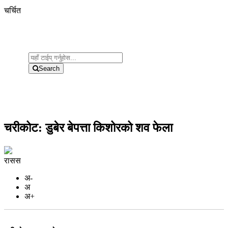
चर्चित
Search
चरीकोट: डुबेर बेपत्ता किशोरको शव फेला
रासस
अ-
अ
अ+