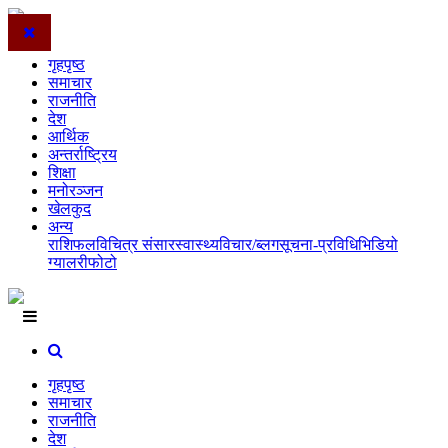
गृहपृष्ठ
समाचार
राजनीति
देश
आर्थिक
अन्तर्राष्ट्रिय
शिक्षा
मनोरञ्जन
खेलकुद
अन्य
राशिफल
विचित्र संसार
स्वास्थ्य
विचार/ब्लग
सूचना-प्रविधि
भिडियो
ग्यालरी
फोटो
गृहपृष्ठ
समाचार
राजनीति
देश