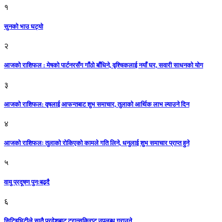
१
सुनको भाउ घट्याे
२
आजको राशिफल : मेषको पार्टनरसँग गाँठो बाँधिने, वृश्चिकलाई नयाँ घर, सवारी साधनकाे याेग
३
आजकाे राशिफल: वृषलाई आफन्तबाट शुभ समाचार, तुलाकाे आर्थिक लाभ ल्याउने दिन
४
आजको राशिफलः तुलाकाे रोकिएको कामले गति लिने, धनुलाई शुभ समाचार प्राप्त हुने
५
वायु प्रदूषण पुनःबढ्दै
६
सिटिइभिटीले सातै प्रदेशबाट ट्रान्सक्रिप्ट उपलब्ध गराउने