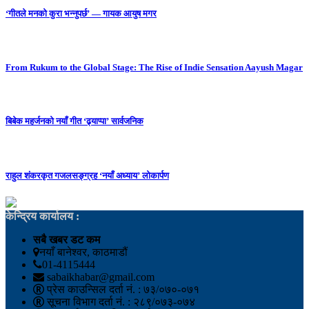
‘गीतले मनको कुरा भन्नुपर्छ’ — गायक आयुष मगर
From Rukum to the Global Stage: The Rise of Indie Sensation Aayush Magar
बिबेक महर्जनको नयाँ गीत ‘ढ्याप्पा’ सार्वजनिक
राहुल शंकरकृत गजलसङ्ग्रह ‘नयाँ अध्याय’ लोकार्पण
केन्द्रिय कार्यालय :
सबै खबर डट कम
नयाँ बानेश्वर, काठमाडौं
01-4115444
sabaikhabar@gmail.com
प्रेस काउन्सिल दर्ता नं. : ७३/०७०-०७१
सूचना विभाग दर्ता नं. : २८९/०७३-०७४