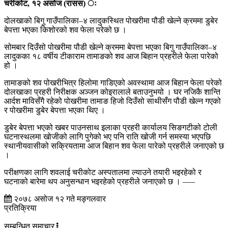
चरीकोट, १२ असोज (रासस) ः
दोलखाको बिगु गाउँपालिका–४ लादुकस्थित पोखरीमा पौडी खेल्ने क्रममा डुबेर
बेपत्ता भएका किशोरको शव फेला परेको छ ।
सोमबार दिउँसो पोखरीमा पौडी खेल्ने क्रममा बेपत्ता भएका बिगु गाउँपालिका–४
लादुकका १८ वर्षीय टीकाराम तामाङको शव आज बिहान प्रहरीले फेला पारेको
हो ।
तामाङको शव पोखरीभित्र हिलोमा गाडिएको अवस्थामा आज बिहान फेला परेको
दोलखाका प्रहरी निरीक्षक अञ्जन कोइरालाले बताउनुभयो । घर नजिकै शान्ति
आर्दश माविसँगै रहेको पोखरीमा तामाङ हिजो दिउँसो साथीसँग पौडी खेल्न गएको
र पोखरीमा डुबेर बेपत्ता भएका थिए ।
डुबेर बेपत्ता भएको खबर पाउनसाथ इलाका प्रहरी कार्यालय सिङगटीको टोली
घटनास्थलमा खोजीको लागि पुगेको भए पनि राति खोजी गर्न समस्या भएपछि
स्थानीयवासीको सक्रियतामा आज बिहान शव फेला पारेको प्रहरीले जनाएको छ
।
परीक्षणका लागि शवलाई चरीकोट अस्पतालमा ल्याउने तयारी भइरहेको र
घटनाको बारेमा थप अनुसन्धान भइरहेको प्रहरीले जनाएको छ । –––
२०७८ असोज १२ गते मङ्गलवार
प्रतिक्रिया
सम्बन्धित समाचार