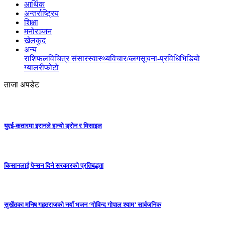
आर्थिक
अन्तर्राष्ट्रिय
शिक्षा
मनोरञ्जन
खेलकुद
अन्य
राशिफल
विचित्र संसार
स्वास्थ्य
विचार/ब्लग
सूचना-प्रविधि
भिडियो
ग्यालरी
फोटो
ताजा अपडेट
युएई-कतारमा इरानले हान्यो ड्रोन र मिसाइल
किसानलाई पेन्सन दिने सरकारको प्रतिबद्धता
सुर्खेतका मनिष गहतराजको नयाँ भजन ‘गोविन्द गोपाल श्याम’ सार्वजनिक