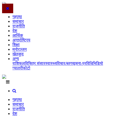
गृहपृष्ठ
समाचार
राजनीति
देश
आर्थिक
अन्तर्राष्ट्रिय
शिक्षा
मनोरञ्जन
खेलकुद
अन्य
राशिफल
विचित्र संसार
स्वास्थ्य
विचार/ब्लग
सूचना-प्रविधि
भिडियो
ग्यालरी
फोटो
गृहपृष्ठ
समाचार
राजनीति
देश