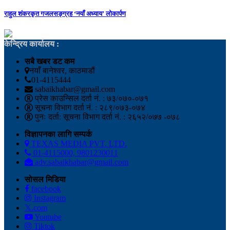
राहुल शंकरकृत गजलसङ्ग्रह ‘नयाँ अध्याय’ लोकार्पण
केन्द्रिय कार्यालय :
सबै खबर डट कम
नयाँ बानेश्वर, काठमाडौं
01-4115444
sabaikhabar@gmail.com
प्रेस काउन्सिल दर्ता नं. : ७३/०७०-०७१
सूचना विभाग दर्ता नं. : २८९/०७३-०७४
पुनः दर्ता: सूचना विभाग दर्ता नं. : २६५२/०७७ -०७८
विज्ञापनका लागि सम्पर्क
TEXAS MEDIA PVT. LTD.
01-4115000, 9801230011
adv.sabaikhabar@gmail.com
सोसल मिडिया
facebook
Instagram
𝕏.com
Youtube
Tiktok