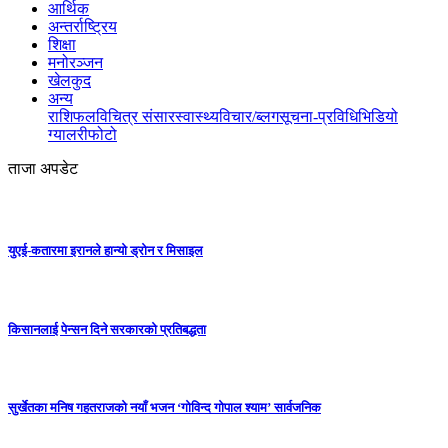
आर्थिक
अन्तर्राष्ट्रिय
शिक्षा
मनोरञ्जन
खेलकुद
अन्य
राशिफल
विचित्र संसार
स्वास्थ्य
विचार/ब्लग
सूचना-प्रविधि
भिडियो
ग्यालरी
फोटो
ताजा अपडेट
युएई-कतारमा इरानले हान्यो ड्रोन र मिसाइल
किसानलाई पेन्सन दिने सरकारको प्रतिबद्धता
सुर्खेतका मनिष गहतराजको नयाँ भजन ‘गोविन्द गोपाल श्याम’ सार्वजनिक