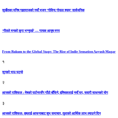
सुर्खेतका मनिष गहतराजको नयाँ भजन ‘गोविन्द गोपाल श्याम’ सार्वजनिक
‘गीतले मनको कुरा भन्नुपर्छ’ — गायक आयुष मगर
From Rukum to the Global Stage: The Rise of Indie Sensation Aayush Magar
१
सुनको भाउ घट्याे
२
आजको राशिफल : मेषको पार्टनरसँग गाँठो बाँधिने, वृश्चिकलाई नयाँ घर, सवारी साधनकाे याेग
३
आजकाे राशिफल: वृषलाई आफन्तबाट शुभ समाचार, तुलाकाे आर्थिक लाभ ल्याउने दिन