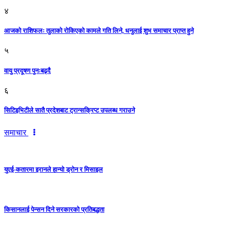
४
आजको राशिफलः तुलाकाे रोकिएको कामले गति लिने, धनुलाई शुभ समाचार प्राप्त हुने
५
वायु प्रदूषण पुनःबढ्दै
६
सिटिइभिटीले सातै प्रदेशबाट ट्रान्सक्रिप्ट उपलब्ध गराउने
समाचार
युएई-कतारमा इरानले हान्यो ड्रोन र मिसाइल
किसानलाई पेन्सन दिने सरकारको प्रतिबद्धता