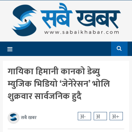
गृहपृष्ठ
समाचार
राजनीति
देश
गायिका हिमानी कानको डेब्यु
आर्थिक
म्युजिक भिडियो ‘जेनेरेसन’ भोलि
अन्तर्राष्ट्रिय
शुक्रवार सार्वजनिक हुदै
शिक्षा
मनोरञ्जन
अ-
अ
अ+
सबै खबर
खेलकुद