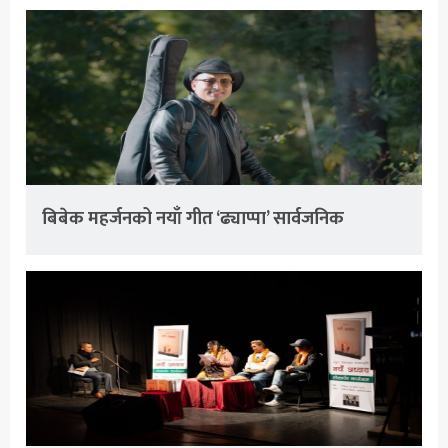
बिबेक महर्जनको नयाँ गीत ‘ढ्याप्पा’ सार्वजनिक