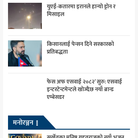
युएई-कतारमा इरानले हान्यो ड्रोन र
मिसाइल
किसानलाई पेन्सन दिने सरकारको
प्रतिबद्धता
फेस अफ एसवाई २०८२’ सुरु: एसवाई
इन्टरटेन्टमेन्टले खोज्दैछ नयाँ ब्रान्ड
एम्बेसडर
मनोरञ्जन
सुर्खेतका मनिष गहतराजको नयाँ भजन