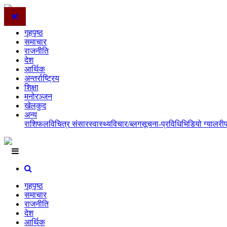
गृहपृष्ठ
समाचार
राजनीति
देश
आर्थिक
अन्तर्राष्ट्रिय
शिक्षा
मनोरञ्जन
खेलकुद
अन्य
राशिफल
विचित्र संसार
स्वास्थ्य
विचार/ब्लग
सूचना-प्रविधि
भिडियो ग्यालरी
गृहपृष्ठ
समाचार
राजनीति
देश
आर्थिक