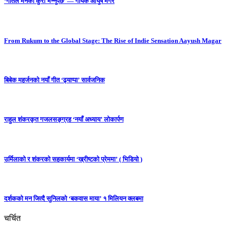
‘गीतले मनको कुरा भन्नुपर्छ’ — गायक आयुष मगर
From Rukum to the Global Stage: The Rise of Indie Sensation Aayush Magar
बिबेक महर्जनको नयाँ गीत ‘ढ्याप्पा’ सार्वजनिक
राहुल शंकरकृत गजलसङ्ग्रह ‘नयाँ अध्याय’ लोकार्पण
उर्मिलाको र शंकरको सहकार्यमा ‘ख्रीष्टको प्रेममा’ ( भिडियो )
दर्शकको मन जित्दै सुनिलको ‘बकवास माया’ १ मिलियन क्लबमा
चर्चित