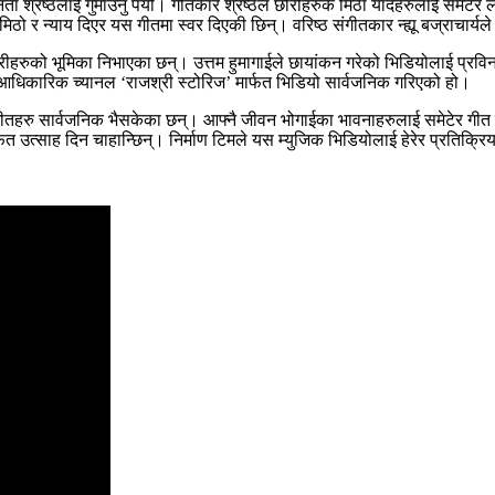
ानता श्रेष्ठलाई गुमाउनु पर्यो। गीतकार श्रेष्ठले छोरीहरुकै मिठा यादहरुलाई समे
 र न्याय दिएर यस गीतमा स्वर दिएकी छिन्। वरिष्ठ संगीतकार न्ह्यू बज्राचार्यल
छोरीहरुको भूमिका निभाएका छन्। उत्तम हुमागाईले छायांकन गरेको भिडियोलाई प्रविन 
ो आधिकारिक च्यानल ‘राजश्री स्टोरिज’ मार्फत भिडियो सार्वजनिक गरिएको हो।
ो गीतहरु सार्वजनिक भैसकेका छन्। आफ्नै जीवन भोगाईका भावनाहरुलाई समेटेर गीत र 
र्फत उत्साह दिन चाहान्छिन्। निर्माण टिमले यस म्युजिक भिडियोलाई हेरेर प्रतिक्