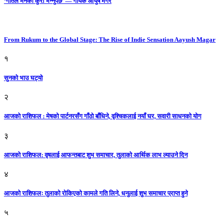
‘गीतले मनको कुरा भन्नुपर्छ’ — गायक आयुष मगर
From Rukum to the Global Stage: The Rise of Indie Sensation Aayush Magar
१
सुनको भाउ घट्याे
२
आजको राशिफल : मेषको पार्टनरसँग गाँठो बाँधिने, वृश्चिकलाई नयाँ घर, सवारी साधनकाे याेग
३
आजकाे राशिफल: वृषलाई आफन्तबाट शुभ समाचार, तुलाकाे आर्थिक लाभ ल्याउने दिन
४
आजको राशिफलः तुलाकाे रोकिएको कामले गति लिने, धनुलाई शुभ समाचार प्राप्त हुने
५