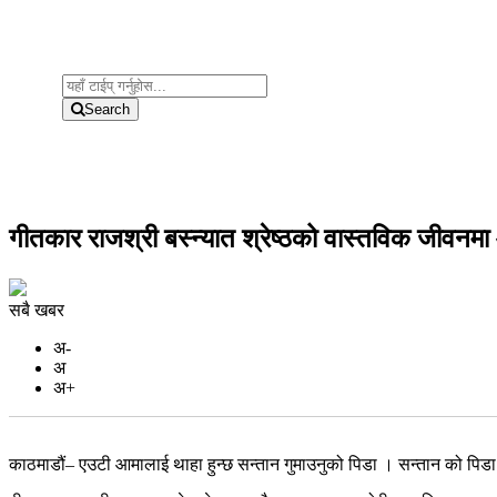
Search
गीतकार राजश्री बस्न्यात श्रेष्ठको वास्तविक जीवनम
सबै खबर
अ-
अ
अ+
काठमाडौं– एउटी आमालाई थाहा हुन्छ सन्तान गुमाउनुको पिडा । सन्तान को पिड