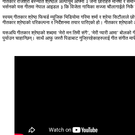
गीतकार राजश्री बस्न्यात श्रेष्ठले अल्पायुमै आफ्ना २ जना छोरीहरु मनिषा र सम
भर्सनको यस गीतमा नेपाल आइडल ३ कि विजेता गायिका सज्जा चौलागाईले निकै मिठो
स्वयम् गीतकार श्रेष्ठ फिचर्ड म्युजिक भिडियोमा गरिमा शर्मा र श्रेया सिटौलाले 
गीतकार श्रेष्ठको परिकल्पना र निर्देशनमा तयार पारिएको हो। गीतकार श्रेष्ठक
यसअघि गीतकार श्रेष्ठको शब्दमा ‘मेरो मन तिमी संगै’, ‘मेरी प्यारी आमा’ बोलक
पुर्याउन चाहान्छिन्। साथै आफु जस्तै पिडाबाट गुज्रिरहेकाहरुलाई गीत संगीत मा