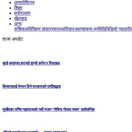
अन्तर्राष्ट्रिय
शिक्षा
मनोरञ्जन
खेलकुद
अन्य
राशिफल
विचित्र संसार
स्वास्थ्य
विचार/ब्लग
सूचना-प्रविधि
भिडियो ग्यालरी
ताजा अपडेट
युएई-कतारमा इरानले हान्यो ड्रोन र मिसाइल
किसानलाई पेन्सन दिने सरकारको प्रतिबद्धता
सुर्खेतका मनिष गहतराजको नयाँ भजन ‘गोविन्द गोपाल श्याम’ सार्वजनिक