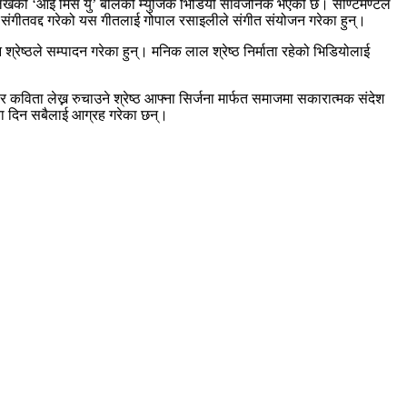
टेर लेखेको ‘आई मिस यु’ बोलको म्युजिक भिडियो सार्वजनिक भएको छ। सेण्टिमेण्टल
े संगीतवद्द गरेको यस गीतलाई गोपाल रसाइलीले संगीत संयोजन गरेका हुन्।
श्रेष्ठले सम्पादन गरेका हुन्। मनिक लाल श्रेष्ठ निर्माता रहेको भिडियोलाई
कविता लेख्न रुचाउने श्रेष्ठ आफ्ना सिर्जना मार्फत समाजमा सकारात्मक संदेश
रिया दिन सबैलाई आग्रह गरेका छन्।