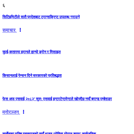
६
सिटिइभिटीले सातै प्रदेशबाट ट्रान्सक्रिप्ट उपलब्ध गराउने
समाचार
युएई-कतारमा इरानले हान्यो ड्रोन र मिसाइल
किसानलाई पेन्सन दिने सरकारको प्रतिबद्धता
फेस अफ एसवाई २०८२’ सुरु: एसवाई इन्टरटेन्टमेन्टले खोज्दैछ नयाँ ब्रान्ड एम्बेसडर
मनोरञ्जन
सुर्खेतका मनिष गहतराजको नयाँ भजन ‘गोविन्द गोपाल श्याम’ सार्वजनिक