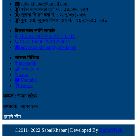
sabaikhabar@gmail.com
प्रेस काउन्सिल दर्ता नं. : ७३/०७०-०७१
सूचना विभाग दर्ता नं. : २८९/०७३-०७४
पुनः दर्ता: सूचना विभाग दर्ता नं. : २६५२/०७७ -०७८
विज्ञापनका लागि सम्पर्क
TEXAS MEDIA PVT. LTD.
01-4115000, 9801230011
adv.sabaikhabar@gmail.com
सोसल मिडिया
facebook
Instagram
𝕏.com
Youtube
Tiktok
अध्यक्ष
: रोजन श्रेष्ठ
सम्पादक
: सागर शर्मा
हाम्रो टीम
©2011- 2022 SabaiKhabar | Developed By
EgSoftTech