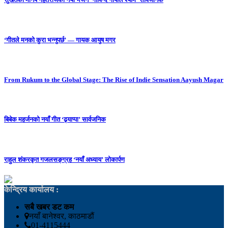
‘गीतले मनको कुरा भन्नुपर्छ’ — गायक आयुष मगर
From Rukum to the Global Stage: The Rise of Indie Sensation Aayush Magar
बिबेक महर्जनको नयाँ गीत ‘ढ्याप्पा’ सार्वजनिक
राहुल शंकरकृत गजलसङ्ग्रह ‘नयाँ अध्याय’ लोकार्पण
केन्द्रिय कार्यालय :
सबै खबर डट कम
नयाँ बानेश्वर, काठमाडौं
01-4115444