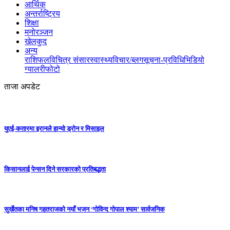
आर्थिक
अन्तर्राष्ट्रिय
शिक्षा
मनोरञ्जन
खेलकुद
अन्य
राशिफल
विचित्र संसार
स्वास्थ्य
विचार/ब्लग
सूचना-प्रविधि
भिडियो
ग्यालरी
फोटो
ताजा अपडेट
युएई-कतारमा इरानले हान्यो ड्रोन र मिसाइल
किसानलाई पेन्सन दिने सरकारको प्रतिबद्धता
सुर्खेतका मनिष गहतराजको नयाँ भजन ‘गोविन्द गोपाल श्याम’ सार्वजनिक