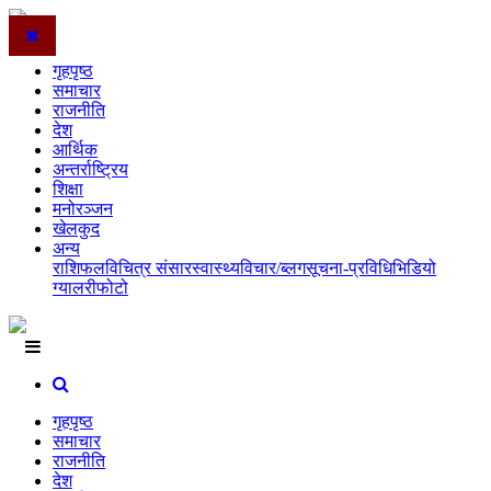
गृहपृष्ठ
समाचार
राजनीति
देश
आर्थिक
अन्तर्राष्ट्रिय
शिक्षा
मनोरञ्जन
खेलकुद
अन्य
राशिफल
विचित्र संसार
स्वास्थ्य
विचार/ब्लग
सूचना-प्रविधि
भिडियो
ग्यालरी
फोटो
गृहपृष्ठ
समाचार
राजनीति
देश