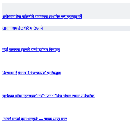
अयोध्यामा हेमा मालिनीले रामायणमा आधारित नृत्य प्रस्तुत गर्ने
ताजा अपडेट
धेरै पढिएको
युएई-कतारमा इरानले हान्यो ड्रोन र मिसाइल
किसानलाई पेन्सन दिने सरकारको प्रतिबद्धता
सुर्खेतका मनिष गहतराजको नयाँ भजन ‘गोविन्द गोपाल श्याम’ सार्वजनिक
‘गीतले मनको कुरा भन्नुपर्छ’ — गायक आयुष मगर