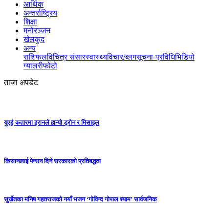
आर्थिक
अन्तर्राष्ट्रिय
शिक्षा
मनोरञ्जन
खेलकुद
अन्य
राशिफल
विचित्र संसार
स्वास्थ्य
विचार/ब्लग
सूचना-प्रविधि
भिडियो
ग्यालरी
फोटो
ताजा अपडेट
युएई-कतारमा इरानले हान्यो ड्रोन र मिसाइल
किसानलाई पेन्सन दिने सरकारको प्रतिबद्धता
सुर्खेतका मनिष गहतराजको नयाँ भजन ‘गोविन्द गोपाल श्याम’ सार्वजनिक