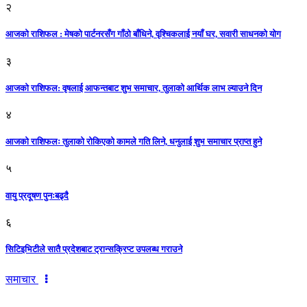
२
आजको राशिफल : मेषको पार्टनरसँग गाँठो बाँधिने, वृश्चिकलाई नयाँ घर, सवारी साधनकाे याेग
३
आजकाे राशिफल: वृषलाई आफन्तबाट शुभ समाचार, तुलाकाे आर्थिक लाभ ल्याउने दिन
४
आजको राशिफलः तुलाकाे रोकिएको कामले गति लिने, धनुलाई शुभ समाचार प्राप्त हुने
५
वायु प्रदूषण पुनःबढ्दै
६
सिटिइभिटीले सातै प्रदेशबाट ट्रान्सक्रिप्ट उपलब्ध गराउने
समाचार