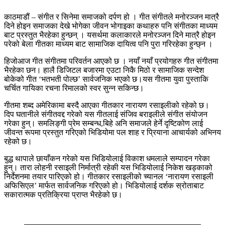
काठमाडौं – संगीत र सिनेमा समाजको दर्पण हो । गीत संगीतले मनोरञ्जन मात्रै
दिने होइन समाजका देखे भोगेका जीवन भोगाइका कथाहरु पनि संगीतका माध्यम
बाट प्रस्तुत भैरहेका हुन्छन् । यसर्थमा कलाकारले मनोरञ्जन दिने मात्रै होइन
परेको बेला गीतका माध्यम बाट सामाजिक दायित्व पनि पुरा गरिरहेका हुन्छ्न ।
हिजोआज गीत संगीतमा परिवर्तन आएको छ । नयाँ नयाँ प्रयोगहरु गीत संगीतमा
भैरहेका छन। हालै डिजिटल बजारमा एउटा निकै मिठो र सामाजिक सन्देश
बोकेको गीत ‘भतभती पोल्छ’ सार्वजनिक भएको छ।यस गीतमा युवा पुस्ताकि
चर्चित गायिका रचना रिमालको स्वर सुन्न सकिन्छ।
गीतमा शब्द अमेरिकामा बस्दै आएका गीतकार नारायण रसाइलीको रहेको छ।
दिप घतानीले संगीतवद्द गरेको यस गीतलाई संजिव बराइलीले संगीत संयोजन
गरेका हुन्। समलिङ्गी प्रेम सम्बन्ध,बिहे अनि समाजले हेर्ने दृष्टिकोण लाई
जीवन्त रूपमा प्रस्तुत गरिएको भिडियोमा पल शाह र प्रियाना आचार्यको अभिनय
रहेको छ।
बुद्ध थापाले छायाँकन गरेको यस भिडियोलाई विकाश धमलाले सम्पादन गरेका
हुन्। तारा लोहनी रसाइली निर्मात्री रहेकी यस भिडियोलाई निकेश खड्काको
निर्देशनमा तयार पारिएको हो। गीतकार रसाइलीको च्यानल ‘नारायण रसाइली
अफिसिएल’ मार्फत सार्वजनिक गरिएको हो। भिडियोलाई दर्शक स्रोताबाट
सकारात्मक प्रतिक्रिया प्राप्त भैरहेको छ।