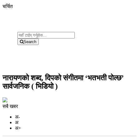
चर्चित
Search
नारायणको शब्द, दिपको संगीतमा ‘भतभती पोल्छ’
सार्वजनिक ( भिडियो )
सबै खबर
अ-
अ
अ+