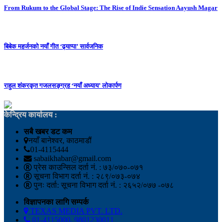
From Rukum to the Global Stage: The Rise of Indie Sensation Aayush Magar
बिबेक महर्जनको नयाँ गीत ‘ढ्याप्पा’ सार्वजनिक
राहुल शंकरकृत गजलसङ्ग्रह ‘नयाँ अध्याय’ लोकार्पण
केन्द्रिय कार्यालय :
सबै खबर डट कम
नयाँ बानेश्वर, काठमाडौं
01-4115444
sabaikhabar@gmail.com
प्रेस काउन्सिल दर्ता नं. : ७३/०७०-०७१
सूचना विभाग दर्ता नं. : २८९/०७३-०७४
पुनः दर्ता: सूचना विभाग दर्ता नं. : २६५२/०७७ -०७८
विज्ञापनका लागि सम्पर्क
TEXAS MEDIA PVT. LTD.
01-4115000, 9801230011