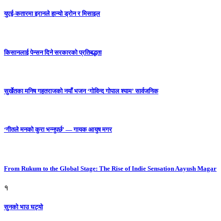
युएई-कतारमा इरानले हान्यो ड्रोन र मिसाइल
किसानलाई पेन्सन दिने सरकारको प्रतिबद्धता
सुर्खेतका मनिष गहतराजको नयाँ भजन ‘गोविन्द गोपाल श्याम’ सार्वजनिक
‘गीतले मनको कुरा भन्नुपर्छ’ — गायक आयुष मगर
From Rukum to the Global Stage: The Rise of Indie Sensation Aayush Magar
१
सुनको भाउ घट्याे