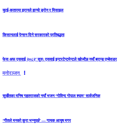
युएई-कतारमा इरानले हान्यो ड्रोन र मिसाइल
किसानलाई पेन्सन दिने सरकारको प्रतिबद्धता
फेस अफ एसवाई २०८२’ सुरु: एसवाई इन्टरटेन्टमेन्टले खोज्दैछ नयाँ ब्रान्ड एम्बेसडर
मनोरञ्जन
सुर्खेतका मनिष गहतराजको नयाँ भजन ‘गोविन्द गोपाल श्याम’ सार्वजनिक
‘गीतले मनको कुरा भन्नुपर्छ’ — गायक आयुष मगर