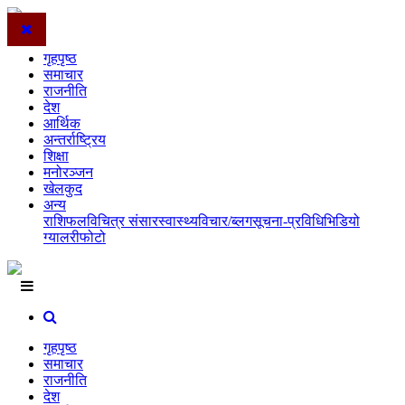
गृहपृष्ठ
समाचार
राजनीति
देश
आर्थिक
अन्तर्राष्ट्रिय
शिक्षा
मनोरञ्जन
खेलकुद
अन्य
राशिफल
विचित्र संसार
स्वास्थ्य
विचार/ब्लग
सूचना-प्रविधि
भिडियो
ग्यालरी
फोटो
गृहपृष्ठ
समाचार
राजनीति
देश