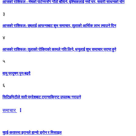
आजको राशिफल : मेषको पार्टनरसँग गाँठो बाँधिने, वृश्चिकलाई नयाँ घर, सवारी साधनकाे याेग
३
आजकाे राशिफल: वृषलाई आफन्तबाट शुभ समाचार, तुलाकाे आर्थिक लाभ ल्याउने दिन
४
आजको राशिफलः तुलाकाे रोकिएको कामले गति लिने, धनुलाई शुभ समाचार प्राप्त हुने
५
वायु प्रदूषण पुनःबढ्दै
६
सिटिइभिटीले सातै प्रदेशबाट ट्रान्सक्रिप्ट उपलब्ध गराउने
समाचार
युएई-कतारमा इरानले हान्यो ड्रोन र मिसाइल