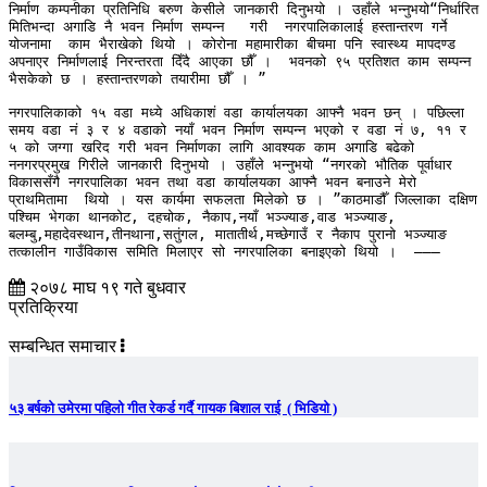
निर्माण कम्पनीका प्रतिनिधि बरुण केसीले जानकारी दिनुभयो । उहाँले भन्नुभयो“निर्धारित 
मितिभन्दा अगाडि नै भवन निर्माण सम्पन्न   गरी  नगरपालिकालाई हस्तान्तरण गर्ने 
योजनामा  काम भैराखेको थियो । कोरोना महामारीका बीचमा पनि स्वास्थ्य मापदण्ड 
अपनाएर निर्माणलाई निरन्तरता दिँदै आएका छौँ ।  भवनको ९५ प्रतिशत काम सम्पन्न 
भैसकेको छ । हस्तान्तरणको तयारीमा छौँ । ”

नगरपालिकाको १५ वडा मध्ये अधिकाशं वडा कार्यालयका आफ्नै भवन छन् । पछिल्ला 
समय वडा नं ३ र ४ वडाको नयाँ भवन निर्माण सम्पन्न भएको र वडा नं ७, ११ र 
५ को जग्गा खरिद गरी भवन निर्माणका लागि आवश्यक काम अगाडि बढेको  
ननगरप्रमुख गिरीले जानकारी दिनुभयो । उहाँले भन्नुभयो “नगरको भौतिक पूर्वाधार 
विकाससँगै नगरपालिका भवन तथा वडा कार्यालयका आफ्नै भवन बनाउने मेरो 
प्राथमितामा  थियो । यस कार्यमा सफलता मिलेको छ । ”काठमाडौँ जिल्लाका दक्षिण 
पश्चिम भेगका थानकोट, दहचोक, नैकाप,नयाँ भञ्ज्याङ,वाड भञ्ज्याङ, 
बलम्बु,महादेवस्थान,तीनथाना,सतुंगल, मातातीर्थ,मच्छेगाउँ र नैकाप पुरानो भञ्ज्याङ 
तत्कालीन गाउँविकास समिति मिलाएर सो नगरपालिका बनाइएको थियो ।  –––
२०७८ माघ १९ गते बुधवार
प्रतिक्रिया
सम्बन्धित समाचार
५३ बर्षको उमेरमा पहिलो गीत रेकर्ड गर्दै गायक बिशाल राई ( भिडियो )