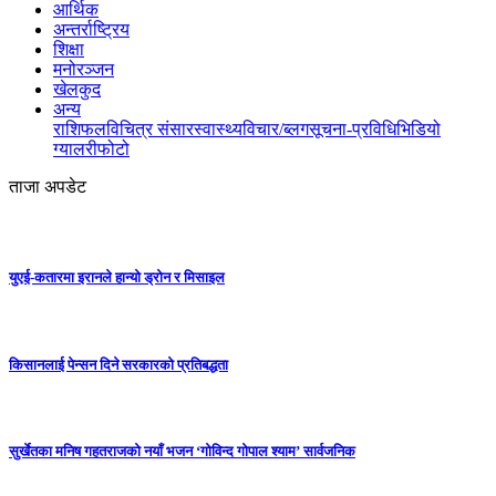
आर्थिक
अन्तर्राष्ट्रिय
शिक्षा
मनोरञ्जन
खेलकुद
अन्य
राशिफल
विचित्र संसार
स्वास्थ्य
विचार/ब्लग
सूचना-प्रविधि
भिडियो
ग्यालरी
फोटो
ताजा अपडेट
युएई-कतारमा इरानले हान्यो ड्रोन र मिसाइल
किसानलाई पेन्सन दिने सरकारको प्रतिबद्धता
सुर्खेतका मनिष गहतराजको नयाँ भजन ‘गोविन्द गोपाल श्याम’ सार्वजनिक