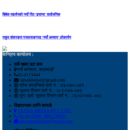
बिबेक महर्जनको नयाँ गीत ‘ढ्याप्पा’ सार्वजनिक
राहुल शंकरकृत गजलसङ्ग्रह ‘नयाँ अध्याय’ लोकार्पण
केन्द्रिय कार्यालय :
सबै खबर डट कम
नयाँ बानेश्वर, काठमाडौं
01-4115444
sabaikhabar@gmail.com
प्रेस काउन्सिल दर्ता नं. : ७३/०७०-०७१
सूचना विभाग दर्ता नं. : २८९/०७३-०७४
पुनः दर्ता: सूचना विभाग दर्ता नं. : २६५२/०७७ -०७८
विज्ञापनका लागि सम्पर्क
TEXAS MEDIA PVT. LTD.
01-4115000, 9801230011
adv.sabaikhabar@gmail.com