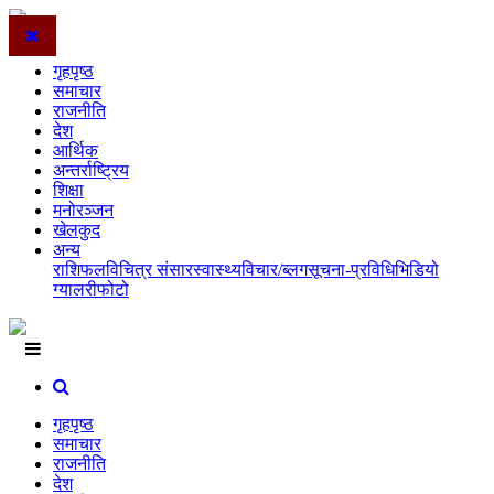
गृहपृष्ठ
समाचार
राजनीति
देश
आर्थिक
अन्तर्राष्ट्रिय
शिक्षा
मनोरञ्जन
खेलकुद
अन्य
राशिफल
विचित्र संसार
स्वास्थ्य
विचार/ब्लग
सूचना-प्रविधि
भिडियो
ग्यालरी
फोटो
गृहपृष्ठ
समाचार
राजनीति
देश