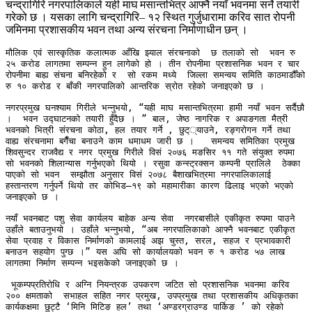
चन्द्रागिरि नगरपालिकाले यही माघ मसान्तभित्र आफ्नै नयाँ भवनमा सर्ने तयारी
गरेको छ । यसका लागि चन्द्रागिरि– १२ स्थित गुर्जुधारामा करिव सात रोपनी
जमिनमा प्रशासकीय भवन तथा अन्य संरचना निर्माणाधीन छन् ।
मौलिक एवं सास्कृतिक कलात्मक आँखि झ्याल संरचनाको  छ तलाको सो  भवन रु 
२५ करोड लागतमा सम्पन्न हुन लागेको हो । तीन रोपनीमा प्रशासनिक भवन र चार 
रोपनीमा बाह्य संचना बनिरहेको र  सो रकम मध्ये  जिल्ला समन्वय समिति काठमाडौँको 
रु १० करोड र बाँकी नगरपालिको आन्तरिक स्रोत रहेको जनाइएको छ ।   

नगरप्रमुख घनश्याम गिरीले भन्नुभयो, “यही माघ मसान्तभित्रमा हामी नयाँ भवन सर्दैछौ 
।  भवन उद्घाटनको तयारी हुँदैछ । ” बाल, जेष्ठ नागरिक र अपाङगता मैत्री  
भवनको भित्री संरचना कोठा, हल तयार गर्ने , छुट््याउने, रङ्गरोगन गर्ने तथा 
वाह्य संरचनामा बगैँचा बनाउने काम धमाधम जारी छ ।   समन्वय समितिका प्रमुख 
शिवसुन्दर राजवैद्य र नगर प्रमुख गिरीले विसं २०७६ मङसिर ११ गते संयुक्त रुपमा 
सो भवनको शिलान्यास गर्नुभएको थियो । रसुवा कन्स्ट्रक्सन कम्पनी प्रालिले  ठेक्का 
पाएको सो भवन  सम्झौता अनुसार विसं २०७८ बैशाखभित्रमा नगरपालिकालाई 
हस्तान्तरण गर्नुपर्ने थियो तर कोभिड–१९ को महामारीका कारण ढिलाइ भएको भएको 
जनाइएको छ ।    

नयाँ भवनबाट पशु सेवा कार्यलय बाहेक अन्य सेवा  नगरबासीले एकीकृत रुपमा पाउने 
उहाँले बताउनुभयो । उहाँले भन्नुभयो, “अब नगरपालिकाको आफ्नै भवनबाट एकीकृत 
सेवा प्रवाह र विकास निर्माणको कामलाई अझ चुस्त, सरल, सहज र प्रभावकारी 
बनाउन सहयोग पुग्छ ।” यस अघि सो कार्यालयको भवन रु १ करोड ५७ लाख 
लागतमा निर्माण सम्पन्न भइसकेको जनाइएको छ । 

 भूकम्पप्रतिरोधि र अग्नि नियन्त्रक उपकरण जटित सो प्रशासनिक भवनमा करिव 
२०० क्षमताको  सभाहल सहित नगर प्रमुख, उपप्रमुख तथा प्रशासकीय अधिकृतका 
कार्यकक्षमा छुट्टै ‘मिनि मिटिङ हल’ तथा ‘अण्डरग्राउण्ड पार्किङ ’ को रहेको 