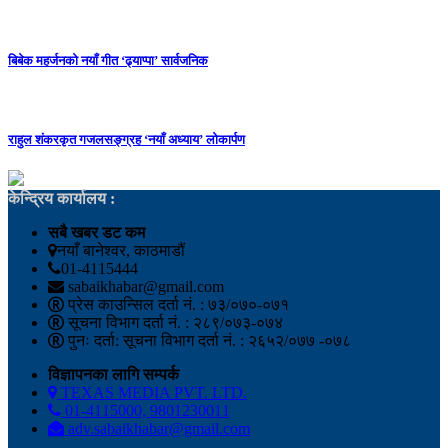
बिबेक महर्जनको नयाँ गीत ‘ढ्याप्पा’ सार्वजनिक
राहुल शंकरकृत गजलसङ्ग्रह ‘नयाँ अध्याय’ लोकार्पण
केन्द्रिय कार्यालय :
सबै खबर डट कम
नयाँ बानेश्वर, काठमाडौं
01-4115444
sabaikhabar@gmail.com
प्रेस काउन्सिल दर्ता नं. : ७३/०७०-०७१
सूचना विभाग दर्ता नं. : २८९/०७३-०७४
पुनः दर्ता: सूचना विभाग दर्ता नं. : २६५२/०७७ -०७८
विज्ञापनका लागि सम्पर्क
TEXAS MEDIA PVT. LTD.
01-4115000, 9801230011
adv.sabaikhabar@gmail.com