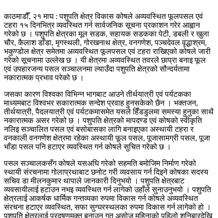
काठमाडौँ, २१ माघ : पशुपति क्षेत्र विकास कोषले अव्यवस्थित फूलपसल एवं
टहरा १५ दिनभित्र व्यवस्थित गर्न सार्वजनिक सूचना प्रकाशन गरेर आह्वान
गरेको छ । पशुपति क्षेत्रका मूल सडक, सहायक सडकका पेटी, डबली र खुला
चौर, कैलाश डाँडा, मृगस्थली, गोरखनाथ क्षेत्र, वनगणेश, पञ्चदेवल वृद्धाश्रम,
भकुण्डोल क्षेत्र समेतमा अव्यवस्थित फूलपसल एवं टहरा राखिएको कोषले जारी
गरेको सूचनामा उल्लेख छ । यी क्षेत्रमा अव्यवस्थित तवरले छाप्रा बनाइ फूल
एवं उपहारजन्य पसल सञ्चालनमा ल्याउँदा पशुपति क्षेत्रको सौन्दर्यतामा
नकारात्मक प्रभाव परेको छ ।
जसका कारण विश्वका विभिन्न भागबाट आउने तीर्थयात्री एवं पर्यटकका
माध्यमबाट विश्वभर सकारात्मक सन्देश प्रवाह हुनसकेको छैन । भक्तजन,
तीर्थयात्री, पैदलयात्री एवं पर्यटकमासमेत यसले हिँडडुलमा समस्या हुनुका साथै
नकारात्मक असर गरेको छ । पशुपति क्षेत्रको मापदण्ड एवं कोषको स्वीकृति
नलिइ सञ्चालित पसल एवं बसोबासका लागि बनाइएका अस्थायी टहरा र
वनकाली वनगणेश क्षेत्रमा रहेका अस्थायी फूल पसल, पूजासामग्री पसल, पूजा
भाँडा पसल पनि हटाएर व्यवस्थित गर्न कोषले सुचित गरेको छ ।
पसल सञ्चालकसँग कोषले यसअघि गरेको सहमति बमोजिम निर्माण गरेको
स्थायी संरचनामा गोलाप्रथाबाट छनोट गरी व्यवसाय गर्न दिइने कोषका सदस्य
सचिव डा मीलनकुमार थापाले जानकारी दिनुभयो । पशुपति क्षेत्रबाट
व्यवसायीलाई हटाउन नभइ व्यवस्थित गर्न लागेको उहाँले सुनाउनुभयो । पशुपति
क्षेत्रलाई आकर्षक धार्मिक गन्तव्यका रुपमा विकास गर्न कोषले अव्यवस्थित
संरचना हटाएर व्यवस्थित, सफा सुग्घरस्थलका रुपमा विकास गर्न लागेको हो ।
पशुपति क्षेत्रलाई प्रदूषणमुक्त बनाउन गत असोज महिनाको पहिलो शनिबारदेखि