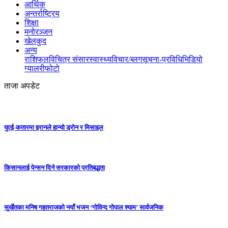
आर्थिक
अन्तर्राष्ट्रिय
शिक्षा
मनोरञ्जन
खेलकुद
अन्य
राशिफल
विचित्र संसार
स्वास्थ्य
विचार/ब्लग
सूचना-प्रविधि
भिडियो
ग्यालरी
फोटो
ताजा अपडेट
युएई-कतारमा इरानले हान्यो ड्रोन र मिसाइल
किसानलाई पेन्सन दिने सरकारको प्रतिबद्धता
सुर्खेतका मनिष गहतराजको नयाँ भजन ‘गोविन्द गोपाल श्याम’ सार्वजनिक