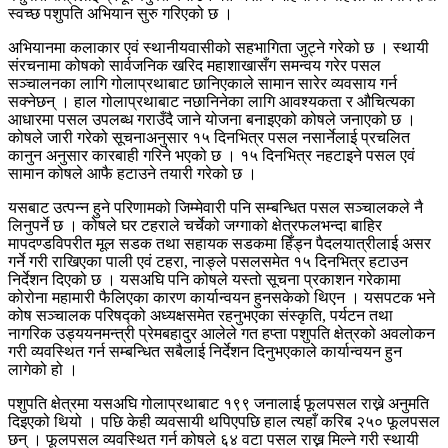
स्वच्छ पशुपति अभियान सुरु गरिएको छ ।
अभियानमा कलाकार एवं स्थानीयवासीको सहभागिता जुट्ने गरेको छ । स्थायी
संरचनामा कोषको सार्वजनिक खरिद महाशाखासँग समन्वय गरेर पसल
सञ्चालनका लागि गोलाप्रथाबाट छानिएकाले सामान सारेर व्यवसाय गर्न
सक्नेछन् । हाल गोलाप्रथाबाट नछानिनेका लागि आवश्यकता र औचित्यका
आधारमा पसल उपलब्ध गराउँदै जाने योजना बनाइएको कोषले जनाएको छ ।
कोषले जारी गरेको सूचनाअनुसार १५ दिनभित्र पसल नसार्नेलाई प्रचलित
कानुन अनुसार कारबाही गरिने भएको छ । १५ दिनभित्र नहटाइने पसल एवं
सामान कोषले आफै हटाउने तयारी गरेको छ ।
यसबाट उत्पन्न हुने परिणामको जिम्मेवारी पनि सम्बन्धित पसल सञ्चालकले नै
लिनुपर्ने छ । कोषले घर टहराले चर्चेको जग्गाको क्षेत्रफलभन्दा बाहिर
मापदण्डविपरीत मूल सडक तथा सहायक सडकमा हिँड्न पैदलयात्रीलाई असर
गर्ने गरी राखिएका पाली एवं टहरा, नाङ्ले पसलसमेत १५ दिनभित्र हटाउन
निर्देशन दिएको छ । यसअघि पनि कोषले यस्तो सूचना प्रकाशन गरेकामा
कोरोना महामारी फैलिएका कारण कार्यान्वयन हुनसकेको थिएन । यसपटक भने
कोष सञ्चालक परिषद्को अध्यक्षसमेत रहनुभएका संस्कृति, पर्यटन तथा
नागरिक उड्ययनमन्त्री प्रेमबहादुर आलेले गत हप्ता पशुपति क्षेत्रको अवलोकन
गरी व्यवस्थित गर्न सम्बन्धित सबैलाई निर्देशन दिनुभएकाले कार्यान्वयन हुन
लागेको हो ।
पशुपति क्षेत्रमा यसअघि गोलाप्रथाबाट १९९ जनालाई फूलपसल राख्ने अनुमति
दिइएको थियो । पछि केही व्यवसायी थपिएपछि हाल त्यहाँ करिब २५० फूलपसल
छन् । फूलपसल व्यवस्थित गर्न कोषले ६४ वटा पसल राख्न मिल्ने गरी स्थायी