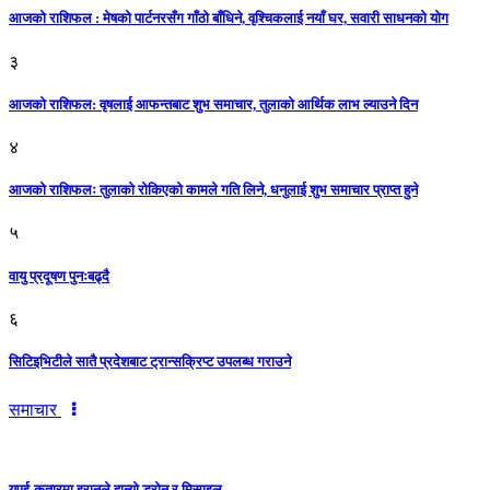
आजको राशिफल : मेषको पार्टनरसँग गाँठो बाँधिने, वृश्चिकलाई नयाँ घर, सवारी साधनकाे याेग
३
आजकाे राशिफल: वृषलाई आफन्तबाट शुभ समाचार, तुलाकाे आर्थिक लाभ ल्याउने दिन
४
आजको राशिफलः तुलाकाे रोकिएको कामले गति लिने, धनुलाई शुभ समाचार प्राप्त हुने
५
वायु प्रदूषण पुनःबढ्दै
६
सिटिइभिटीले सातै प्रदेशबाट ट्रान्सक्रिप्ट उपलब्ध गराउने
समाचार
युएई-कतारमा इरानले हान्यो ड्रोन र मिसाइल