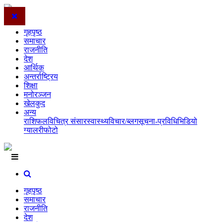
गृहपृष्ठ
समाचार
राजनीति
देश
आर्थिक
अन्तर्राष्ट्रिय
शिक्षा
मनोरञ्जन
खेलकुद
अन्य
राशिफल
विचित्र संसार
स्वास्थ्य
विचार/ब्लग
सूचना-प्रविधि
भिडियो
ग्यालरी
फोटो
गृहपृष्ठ
समाचार
राजनीति
देश