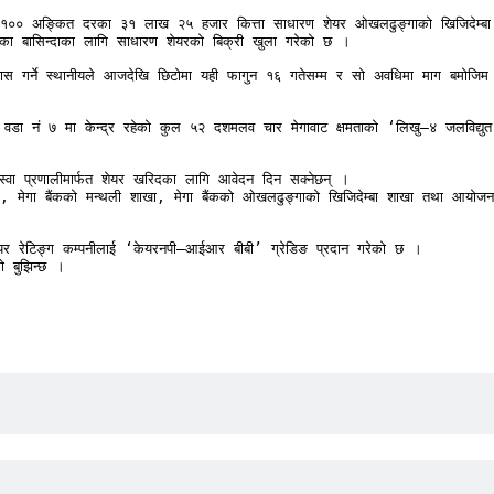
 १०० अङ्कित दरका ३१ लाख २५ हजार कित्ता साधारण शेयर ओखलढुङ्गाको खिजिदेम्बा 
रका बासिन्दाका लागि साधारण शेयरको बिक्री खुला गरेको छ । 

सोबास गर्ने स्थानीयले आजदेखि छिटोमा यही फागुन १६ गतेसम्म र सो अवधिमा माग बमोजि
 वडा नं ७ मा केन्द्र रहेको कुल ५२ दशमलव चार मेगावाट क्षमताको ‘लिखु–४ जलविद्यु
 आस्वा प्रणालीमार्फत शेयर खरिदका लागि आवेदन दिन सक्नेछन् ।

र्दा केयर रेटिङ्ग कम्पनीलाई ‘केयरनपी–आईआर बीबी’ ग्रेडिङ प्रदान गरेको छ ।

को बुझिन्छ । 