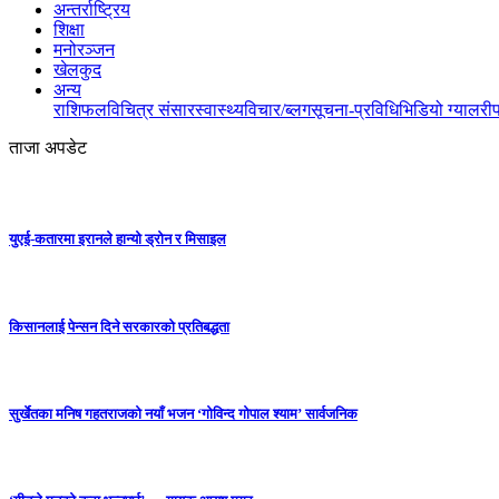
अन्तर्राष्ट्रिय
शिक्षा
मनोरञ्जन
खेलकुद
अन्य
राशिफल
विचित्र संसार
स्वास्थ्य
विचार/ब्लग
सूचना-प्रविधि
भिडियो ग्यालरी
ताजा अपडेट
युएई-कतारमा इरानले हान्यो ड्रोन र मिसाइल
किसानलाई पेन्सन दिने सरकारको प्रतिबद्धता
सुर्खेतका मनिष गहतराजको नयाँ भजन ‘गोविन्द गोपाल श्याम’ सार्वजनिक