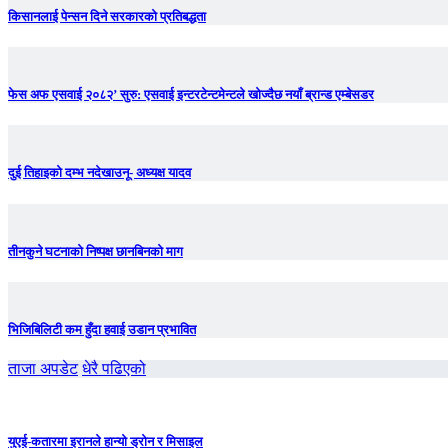
किसानलाई पेन्सन दिने सरकारको प्रतिबद्धता
फेस अफ एसवाई २०८२’ सुरु: एसवाई इन्टरटेन्टमेन्टले खोज्दैछ नयाँ ब्रान्ड एम्बेसडर
दुई तिहाइको दम्भ नदेखाउनू- अध्यक्ष यादव
तीनकुने घटनाकाे निष्पक्ष छानबिनकाे माग
भिजिबिलिटी कम हुँदा हवाई उडान प्रभावित
ताजा अपडेट
धेरै पढिएको
युएई-कतारमा इरानले हान्यो ड्रोन र मिसाइल