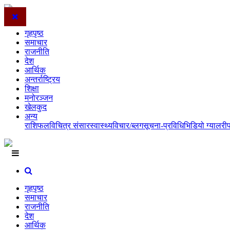
गृहपृष्ठ
समाचार
राजनीति
देश
आर्थिक
अन्तर्राष्ट्रिय
शिक्षा
मनोरञ्जन
खेलकुद
अन्य
राशिफल
विचित्र संसार
स्वास्थ्य
विचार/ब्लग
सूचना-प्रविधि
भिडियो ग्यालरी
गृहपृष्ठ
समाचार
राजनीति
देश
आर्थिक