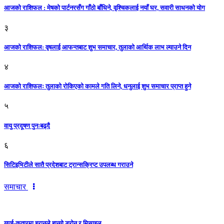
आजको राशिफल : मेषको पार्टनरसँग गाँठो बाँधिने, वृश्चिकलाई नयाँ घर, सवारी साधनकाे याेग
३
आजकाे राशिफल: वृषलाई आफन्तबाट शुभ समाचार, तुलाकाे आर्थिक लाभ ल्याउने दिन
४
आजको राशिफलः तुलाकाे रोकिएको कामले गति लिने, धनुलाई शुभ समाचार प्राप्त हुने
५
वायु प्रदूषण पुनःबढ्दै
६
सिटिइभिटीले सातै प्रदेशबाट ट्रान्सक्रिप्ट उपलब्ध गराउने
समाचार
युएई-कतारमा इरानले हान्यो ड्रोन र मिसाइल