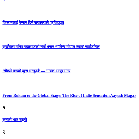
किसानलाई पेन्सन दिने सरकारको प्रतिबद्धता
सुर्खेतका मनिष गहतराजको नयाँ भजन ‘गोविन्द गोपाल श्याम’ सार्वजनिक
‘गीतले मनको कुरा भन्नुपर्छ’ — गायक आयुष मगर
From Rukum to the Global Stage: The Rise of Indie Sensation Aayush Magar
१
सुनको भाउ घट्याे
२