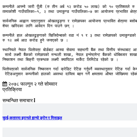
कम्पनीले आफ्नो जारी पूँजी (रु तीन अर्ब १२ करोड ५० लाख) को १० प्रतिशतले रु
तामाकोशी गाउँपालिका–१, २ तथा उमाकुण्ड गाउँपालिका–७ का आयोजना प्रभावित क्षेत्
सार्वजनिक आह्वान पत्रानुसार ओखलढुङ्गा र रामेछापका आयोजना प्रभावित क्षेत्रमा ब
शेयर खरिदका लागि आवेदन दिन पाउने छन् ।

कम्पनीले हाल ओखलढुङ्गाको खिजिदेम्बाको वडा नं १ र ३ तथा रामेछापको उमाकुण्डको
रु १२ अर्ब आठ करोड हुने जनाएको छ ।

स्थानियले नेपाल धितोपत्र बोर्डबाट आस्वा सेवामा सहभागी बैंक तथा वित्तीय संस्थाबाट
 साथै लक्ष्मी बैंकको रामेछापको मन्थली शाखा, नेपाल इन्भेष्टमेन्ट बैंकको धोबिबजार शाखा, मेगा बैंकको मन्थली शाखा, मेगा बैंकको ओखलढुङ्गाको खिजिदेम्बा शाखा तथा आयोजना स्थलबाट शेयर आवेदन दिन सकिने कम्पनीले जनाएको छ । कम्पनिको धितोपत्र 
निष्काशन तथा बिक्री प्रबन्धक लक्ष्मी क्यापिटल मार्केट लिमिटेड रहेको छ । 

धितोपत्रको सार्वजनिक निष्कासन गर्दा क्रेडिट रेटिङ गर्नुपर्ने व्यवस्थानुसार रेटिङ ग
 रेटिङअनुसार कम्पनीको हालको अवस्था दायित्व बहन गर्ने क्षमतामा औषत जोखिममा रहे
२०७८ फाल्गुन २ गते सोमवार
प्रतिक्रिया
सम्बन्धित समाचार
युएई-कतारमा इरानले हान्यो ड्रोन र मिसाइल