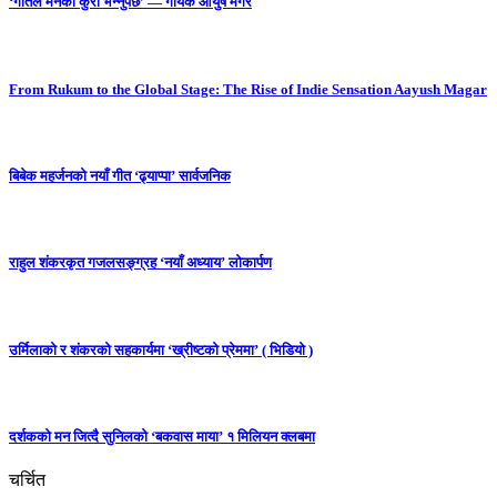
‘गीतले मनको कुरा भन्नुपर्छ’ — गायक आयुष मगर
From Rukum to the Global Stage: The Rise of Indie Sensation Aayush Magar
बिबेक महर्जनको नयाँ गीत ‘ढ्याप्पा’ सार्वजनिक
राहुल शंकरकृत गजलसङ्ग्रह ‘नयाँ अध्याय’ लोकार्पण
उर्मिलाको र शंकरको सहकार्यमा ‘ख्रीष्टको प्रेममा’ ( भिडियो )
दर्शकको मन जित्दै सुनिलको ‘बकवास माया’ १ मिलियन क्लबमा
चर्चित