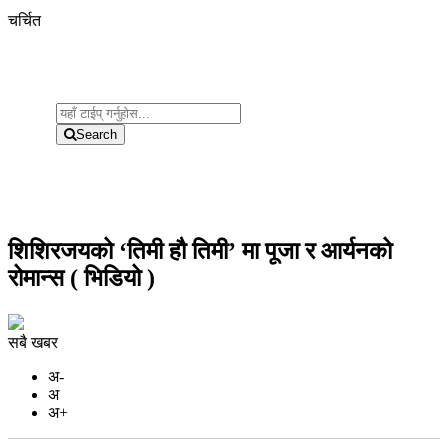
चर्चित
Search
शिशिरजयको ‘तिमी हौ तिमी’ मा पूजा र आर्यनको
रोमान्स ( भिडियो )
सबै खबर
अ-
अ
अ+