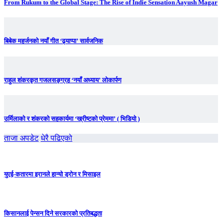
From Rukum to the Global Stage: The Rise of Indie Sensation Aayush Magar
बिबेक महर्जनको नयाँ गीत ‘ढ्याप्पा’ सार्वजनिक
राहुल शंकरकृत गजलसङ्ग्रह ‘नयाँ अध्याय’ लोकार्पण
उर्मिलाको र शंकरको सहकार्यमा ‘ख्रीष्टको प्रेममा’ ( भिडियो )
ताजा अपडेट
धेरै पढिएको
युएई-कतारमा इरानले हान्यो ड्रोन र मिसाइल
किसानलाई पेन्सन दिने सरकारको प्रतिबद्धता