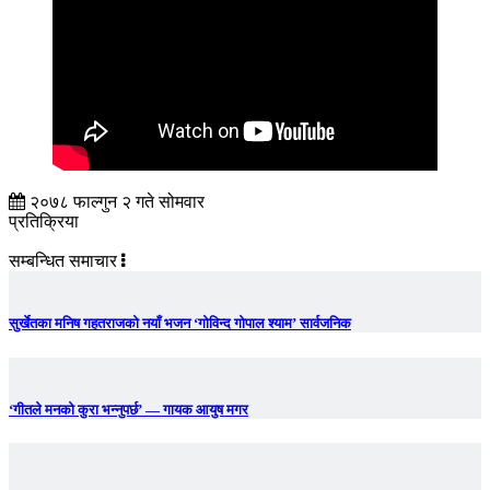
२०७८ फाल्गुन २ गते सोमवार
प्रतिक्रिया
सम्बन्धित समाचार
सुर्खेतका मनिष गहतराजको नयाँ भजन ‘गोविन्द गोपाल श्याम’ सार्वजनिक
‘गीतले मनको कुरा भन्नुपर्छ’ — गायक आयुष मगर