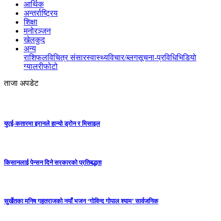
आर्थिक
अन्तर्राष्ट्रिय
शिक्षा
मनोरञ्जन
खेलकुद
अन्य
राशिफल
विचित्र संसार
स्वास्थ्य
विचार/ब्लग
सूचना-प्रविधि
भिडियो
ग्यालरी
फोटो
ताजा अपडेट
युएई-कतारमा इरानले हान्यो ड्रोन र मिसाइल
किसानलाई पेन्सन दिने सरकारको प्रतिबद्धता
सुर्खेतका मनिष गहतराजको नयाँ भजन ‘गोविन्द गोपाल श्याम’ सार्वजनिक