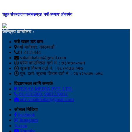
राहुल शंकरकृत गजलसङ्ग्रह ‘नयाँ अध्याय’ लोकार्पण
केन्द्रिय कार्यालय :
सबै खबर डट कम
नयाँ बानेश्वर, काठमाडौं
01-4115444
sabaikhabar@gmail.com
प्रेस काउन्सिल दर्ता नं. : ७३/०७०-०७१
सूचना विभाग दर्ता नं. : २८९/०७३-०७४
पुनः दर्ता: सूचना विभाग दर्ता नं. : २६५२/०७७ -०७८
विज्ञापनका लागि सम्पर्क
TEXAS MEDIA PVT. LTD.
01-4115000, 9801230011
adv.sabaikhabar@gmail.com
सोसल मिडिया
facebook
Instagram
𝕏.com
Youtube