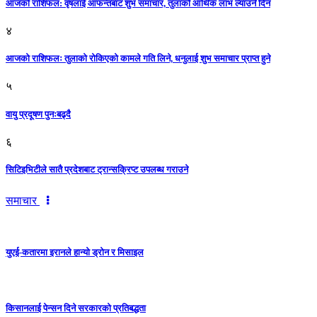
आजकाे राशिफल: वृषलाई आफन्तबाट शुभ समाचार, तुलाकाे आर्थिक लाभ ल्याउने दिन
४
आजको राशिफलः तुलाकाे रोकिएको कामले गति लिने, धनुलाई शुभ समाचार प्राप्त हुने
५
वायु प्रदूषण पुनःबढ्दै
६
सिटिइभिटीले सातै प्रदेशबाट ट्रान्सक्रिप्ट उपलब्ध गराउने
समाचार
युएई-कतारमा इरानले हान्यो ड्रोन र मिसाइल
किसानलाई पेन्सन दिने सरकारको प्रतिबद्धता