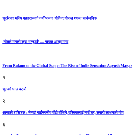
सुर्खेतका मनिष गहतराजको नयाँ भजन ‘गोविन्द गोपाल श्याम’ सार्वजनिक
‘गीतले मनको कुरा भन्नुपर्छ’ — गायक आयुष मगर
From Rukum to the Global Stage: The Rise of Indie Sensation Aayush Magar
१
सुनको भाउ घट्याे
२
आजको राशिफल : मेषको पार्टनरसँग गाँठो बाँधिने, वृश्चिकलाई नयाँ घर, सवारी साधनकाे याेग
३