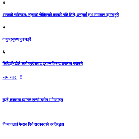
४
आजको राशिफलः तुलाकाे रोकिएको कामले गति लिने, धनुलाई शुभ समाचार प्राप्त हुने
५
वायु प्रदूषण पुनःबढ्दै
६
सिटिइभिटीले सातै प्रदेशबाट ट्रान्सक्रिप्ट उपलब्ध गराउने
समाचार
युएई-कतारमा इरानले हान्यो ड्रोन र मिसाइल
किसानलाई पेन्सन दिने सरकारको प्रतिबद्धता