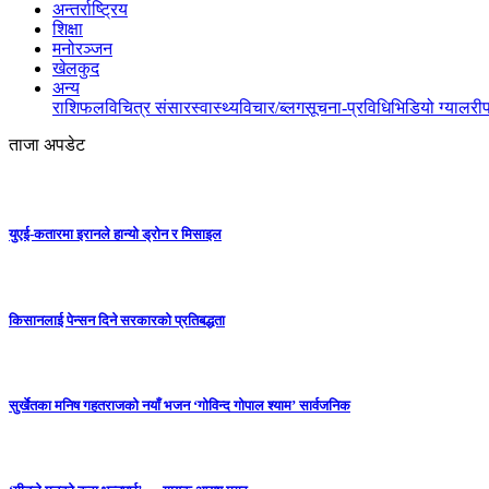
अन्तर्राष्ट्रिय
शिक्षा
मनोरञ्जन
खेलकुद
अन्य
राशिफल
विचित्र संसार
स्वास्थ्य
विचार/ब्लग
सूचना-प्रविधि
भिडियो ग्यालरी
ताजा अपडेट
युएई-कतारमा इरानले हान्यो ड्रोन र मिसाइल
किसानलाई पेन्सन दिने सरकारको प्रतिबद्धता
सुर्खेतका मनिष गहतराजको नयाँ भजन ‘गोविन्द गोपाल श्याम’ सार्वजनिक