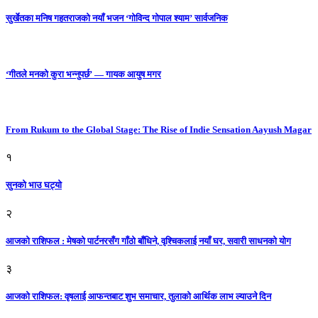
सुर्खेतका मनिष गहतराजको नयाँ भजन ‘गोविन्द गोपाल श्याम’ सार्वजनिक
‘गीतले मनको कुरा भन्नुपर्छ’ — गायक आयुष मगर
From Rukum to the Global Stage: The Rise of Indie Sensation Aayush Magar
१
सुनको भाउ घट्याे
२
आजको राशिफल : मेषको पार्टनरसँग गाँठो बाँधिने, वृश्चिकलाई नयाँ घर, सवारी साधनकाे याेग
३
आजकाे राशिफल: वृषलाई आफन्तबाट शुभ समाचार, तुलाकाे आर्थिक लाभ ल्याउने दिन