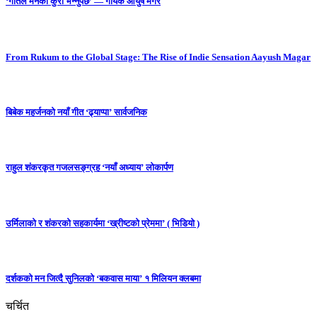
‘गीतले मनको कुरा भन्नुपर्छ’ — गायक आयुष मगर
From Rukum to the Global Stage: The Rise of Indie Sensation Aayush Magar
बिबेक महर्जनको नयाँ गीत ‘ढ्याप्पा’ सार्वजनिक
राहुल शंकरकृत गजलसङ्ग्रह ‘नयाँ अध्याय’ लोकार्पण
उर्मिलाको र शंकरको सहकार्यमा ‘ख्रीष्टको प्रेममा’ ( भिडियो )
दर्शकको मन जित्दै सुनिलको ‘बकवास माया’ १ मिलियन क्लबमा
चर्चित