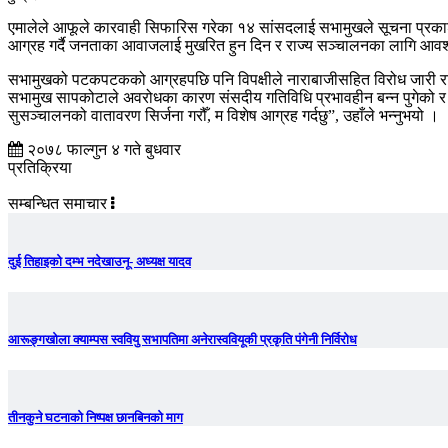
एमालेले आफूले कारवाही सिफारिस गरेका १४ सांसदलाई सभामुखले सूचना प्र
आग्रह गर्दै जनताका आवाजलाई मुखरित हुन दिन र राज्य सञ्चालनका लागि आवश्
सभामुखको पटकपटकको आग्रहपछि पनि विपक्षीले नाराबाजीसहित विरोध जारी राख
सभामुख सापकोटाले अवरोधका कारण संसदीय गतिविधि प्रभावहीन बन्न पुगेको र ना
सुसञ्चालनको वातावरण सिर्जना गरौँ, म विशेष आग्रह गर्दछु”, उहाँले भन्नुभयो ।
२०७८ फाल्गुन ४ गते बुधवार
प्रतिक्रिया
सम्बन्धित समाचार
दुई तिहाइको दम्भ नदेखाउनू- अध्यक्ष यादव
आरूङ्गखोला क्याम्पस स्ववियु सभापतिमा अनेरास्ववियूकी प्रकृति पंगेनी निर्विरोध
तीनकुने घटनाकाे निष्पक्ष छानबिनकाे माग