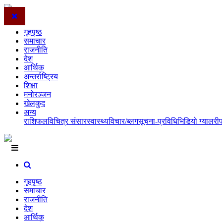
गृहपृष्ठ
समाचार
राजनीति
देश
आर्थिक
अन्तर्राष्ट्रिय
शिक्षा
मनोरञ्जन
खेलकुद
अन्य
राशिफल
विचित्र संसार
स्वास्थ्य
विचार/ब्लग
सूचना-प्रविधि
भिडियो ग्यालरी
गृहपृष्ठ
समाचार
राजनीति
देश
आर्थिक