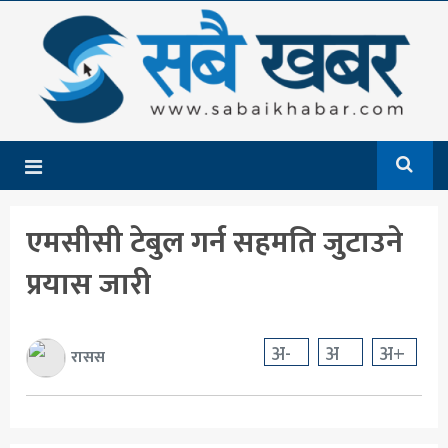
गृहपृष्ठ
समाचार
राजनीति
देश
एमसीसी टेबुल गर्न सहमति जुटाउने
आर्थिक
प्रयास जारी
अन्तर्राष्ट्रिय
शिक्षा
अ-
अ
अ+
रासस
मनोरञ्जन
खेलकुद