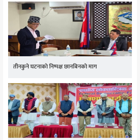
तीनकुने घटनाकाे निष्पक्ष छानबिनकाे माग