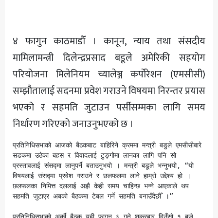
अन्य
४ फागुन काठमाडौँ । कानून, न्याय तथा संसदीय
मामिलामन्त्री दिलेन्द्रप्रसाद बडूले अमेरिकी सहयोग
परियोजना मिलेनियम च्यालेञ्ज कर्पाेरेशन (एमसीसी)
सम्झौतालाई सदनमा प्रवेश गराउने विषयमा निरन्तर प्रयास
भएको र सहमति जुटाउन पर्सीसम्मका लागि समय
निर्धारण गरिएको जनाउनुभएको छ ।
प्रतिनिधिसभाको आजको बैठकबाट बाहिरिने क्रममा मन्त्री बडुले एमसीसीबारे 
सडकमा उठेका बहस र विवादलाई टुङ्गोमा लानका लागि पनि सो 
प्रस्तावलाई संसद्मा लानुपर्ने बताउनुभयो । मन्त्री बडूले भन्नुभयो, “यो 
विषयलाई संसद्मा प्रवेश गराउने र छलफलमा लाने हाम्रो उद्देश्य हो । 
छलफलका निमित्त दललाई अझै केही समय चाहिन्छ भन्ने आएकाले थप 
सहमति जुटाएर अबको बैठकमा टेबल गर्ने सहमति बनाउँदैछौँ ।”

प्रतिनिधिसभाको अर्काे बैठक यही फागुन ६ गते शुक्रबार दिउँसो १ बजे 