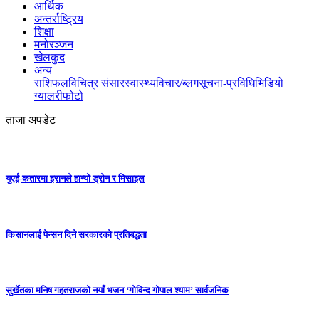
आर्थिक
अन्तर्राष्ट्रिय
शिक्षा
मनोरञ्जन
खेलकुद
अन्य
राशिफल
विचित्र संसार
स्वास्थ्य
विचार/ब्लग
सूचना-प्रविधि
भिडियो
ग्यालरी
फोटो
ताजा अपडेट
युएई-कतारमा इरानले हान्यो ड्रोन र मिसाइल
किसानलाई पेन्सन दिने सरकारको प्रतिबद्धता
सुर्खेतका मनिष गहतराजको नयाँ भजन ‘गोविन्द गोपाल श्याम’ सार्वजनिक