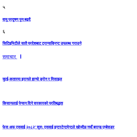
५
वायु प्रदूषण पुनःबढ्दै
६
सिटिइभिटीले सातै प्रदेशबाट ट्रान्सक्रिप्ट उपलब्ध गराउने
समाचार
युएई-कतारमा इरानले हान्यो ड्रोन र मिसाइल
किसानलाई पेन्सन दिने सरकारको प्रतिबद्धता
फेस अफ एसवाई २०८२’ सुरु: एसवाई इन्टरटेन्टमेन्टले खोज्दैछ नयाँ ब्रान्ड एम्बेसडर