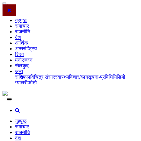
गृहपृष्ठ
समाचार
राजनीति
देश
आर्थिक
अन्तर्राष्ट्रिय
शिक्षा
मनोरञ्जन
खेलकुद
अन्य
राशिफल
विचित्र संसार
स्वास्थ्य
विचार/ब्लग
सूचना-प्रविधि
भिडियो
ग्यालरी
फोटो
गृहपृष्ठ
समाचार
राजनीति
देश