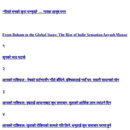
‘गीतले मनको कुरा भन्नुपर्छ’ — गायक आयुष मगर
From Rukum to the Global Stage: The Rise of Indie Sensation Aayush Magar
१
सुनको भाउ घट्याे
२
आजको राशिफल : मेषको पार्टनरसँग गाँठो बाँधिने, वृश्चिकलाई नयाँ घर, सवारी साधनकाे याेग
३
आजकाे राशिफल: वृषलाई आफन्तबाट शुभ समाचार, तुलाकाे आर्थिक लाभ ल्याउने दिन
४
आजको राशिफलः तुलाकाे रोकिएको कामले गति लिने, धनुलाई शुभ समाचार प्राप्त हुने