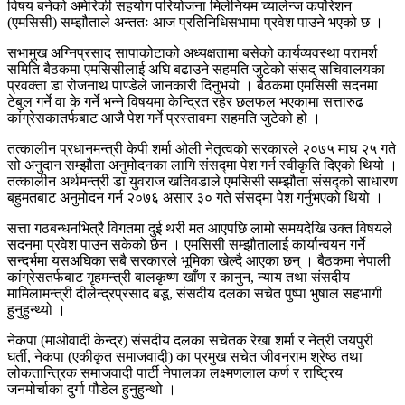
विषय बनेको अमेरिकी सहयोग परियोजना मिलेनियम च्यालेन्ज कर्पाेरेशन
(एमसिसी) सम्झौताले अन्ततः आज प्रतिनिधिसभामा प्रवेश पाउने भएको छ ।
सभामुख अग्निप्रसाद सापाकोटाको अध्यक्षतामा बसेको कार्यव्यवस्था परामर्श
समिति बैठकमा एमसिसीलाई अघि बढाउने सहमति जुटेको संसद् सचिवालयका
प्रवक्ता डा रोजनाथ पाण्डेले जानकारी दिनुभयो । बैठकमा एमसिसी सदनमा
टेबुल गर्ने वा के गर्ने भन्ने विषयमा केन्द्रित रहेर छलफल भएकामा सत्तारुढ
कांग्रेसकातर्फबाट आजै पेश गर्ने प्रस्तावमा सहमति जुटेको हो ।
तत्कालीन प्रधानमन्त्री केपी शर्मा ओली नेतृत्वको सरकारले २०७५ माघ २५ गते
सो अनुदान सम्झौता अनुमोदनका लागि संसद्मा पेश गर्न स्वीकृति दिएको थियो ।
तत्कालीन अर्थमन्त्री डा युवराज खतिवडाले एमसिसी सम्झौता संसद्को साधारण
बहुमतबाट अनुमोदन गर्न २०७६ असार ३० गते संसद्मा पेश गर्नुभएको थियो ।
सत्ता गठबन्धनभित्रै विगतमा दुई थरी मत आएपछि लामो समयदेखि उक्त विषयले
सदनमा प्रवेश पाउन सकेको छैन । एमसिसी सम्झौतालाई कार्यान्वयन गर्ने
सन्दर्भमा यसअघिका सबै सरकारले भूमिका खेल्दै आएका छन् । बैठकमा नेपाली
कांग्रेसतर्फबाट गृहमन्त्री बालकृष्ण खाँण र कानुन, न्याय तथा संसदीय
मामिलामन्त्री दीलेन्द्रप्रसाद बडू, संसदीय दलका सचेत पुष्पा भुषाल सहभागी
हुनुहुन्थ्यो ।
नेकपा (माओवादी केन्द्र) संसदीय दलका सचेतक रेखा शर्मा र नेत्री जयपुरी
घर्ती, नेकपा (एकीकृत समाजवादी) का प्रमुख सचेत जीवनराम श्रेष्ठ तथा
लोकतान्त्रिक समाजवादी पार्टी नेपालका लक्ष्मणलाल कर्ण र राष्ट्रिय
जनमोर्चाका दुर्गा पौडेल हुनुहुन्थो ।