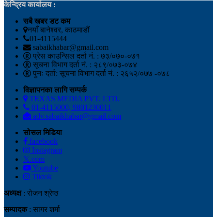
केन्द्रिय कार्यालय :
सबै खबर डट कम
नयाँ बानेश्वर, काठमाडौं
01-4115444
sabaikhabar@gmail.com
प्रेस काउन्सिल दर्ता नं. : ७३/०७०-०७१
सूचना विभाग दर्ता नं. : २८९/०७३-०७४
पुनः दर्ता: सूचना विभाग दर्ता नं. : २६५२/०७७ -०७८
विज्ञापनका लागि सम्पर्क
TEXAS MEDIA PVT. LTD.
01-4115000, 9801230011
adv.sabaikhabar@gmail.com
सोसल मिडिया
facebook
Instagram
𝕏.com
Youtube
Tiktok
अध्यक्ष
: रोजन श्रेष्ठ
सम्पादक
: सागर शर्मा