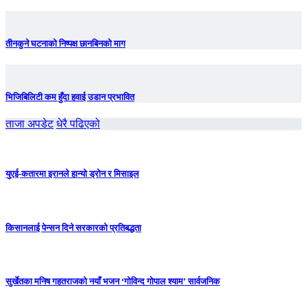
तीनकुने घटनाकाे निष्पक्ष छानबिनकाे माग
भिजिबिलिटी कम हुँदा हवाई उडान प्रभावित
ताजा अपडेट
धेरै पढिएको
युएई-कतारमा इरानले हान्यो ड्रोन र मिसाइल
किसानलाई पेन्सन दिने सरकारको प्रतिबद्धता
सुर्खेतका मनिष गहतराजको नयाँ भजन ‘गोविन्द गोपाल श्याम’ सार्वजनिक