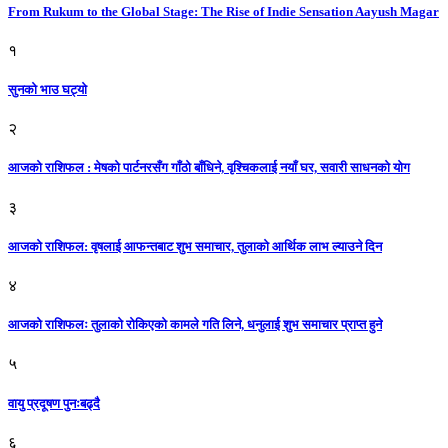
From Rukum to the Global Stage: The Rise of Indie Sensation Aayush Magar
१
सुनको भाउ घट्याे
२
आजको राशिफल : मेषको पार्टनरसँग गाँठो बाँधिने, वृश्चिकलाई नयाँ घर, सवारी साधनकाे याेग
३
आजकाे राशिफल: वृषलाई आफन्तबाट शुभ समाचार, तुलाकाे आर्थिक लाभ ल्याउने दिन
४
आजको राशिफलः तुलाकाे रोकिएको कामले गति लिने, धनुलाई शुभ समाचार प्राप्त हुने
५
वायु प्रदूषण पुनःबढ्दै
६