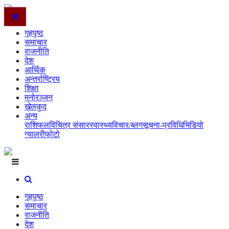
गृहपृष्ठ
समाचार
राजनीति
देश
आर्थिक
अन्तर्राष्ट्रिय
शिक्षा
मनोरञ्जन
खेलकुद
अन्य
राशिफल
विचित्र संसार
स्वास्थ्य
विचार/ब्लग
सूचना-प्रविधि
भिडियो
ग्यालरी
फोटो
गृहपृष्ठ
समाचार
राजनीति
देश