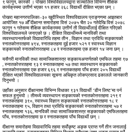
९ फागुन, कास्की । पोखरा विश्वविद्यालयद्वारा सञ्चालित विभिन्न शैक्षिक
कार्यक्रममा उत्तीर्ण भएका ११ हजार २६८ विद्यार्थी दीक्षित भएका छन् ।
पोखरा महानगरपालिका–३० खुदीस्थित विश्वविद्यालय प्राङ्गणमा आइतबार
आयोजित १७ औँ दीक्षान्त समारोहमा विसं २०७५ चैत २० गतेदेखि विसं २०७८
फागुन १ गतेसम्म शैक्षिक कार्यक्रममा उत्तीर्ण ती विद्यार्थीलाई दीक्षित गरिएको
विश्वविद्यालयले जनाएको छ । दीक्षित विद्यार्थीमध्ये मानविकी तथा
व्यवस्थापनतर्फको विद्यावारिधि तहमा तीन , विज्ञान तथा प्रविधि सङ्कायको
स्नातकोत्तरतहमा ४९४, स्नातकतहमा दुई हजार ५२१ र स्वास्थ्य विज्ञान
सङ्कायको स्नातकोत्तरतहमा ८४ र स्नातकतहमा एक हजार १४ जना छन् ।
यसैगरी मानविकी तथा सामाजिकशास्त्र सङ्कायअन्तर्गतको एमफिल तहमा ९७
, स्नातकोत्तरतहमा ९३ र स्नातकतहमा ५७ तथा व्यवस्थापन सङ्कायको
स्नातकोत्तरतहमा एक हजार ६९६ र स्नातकतहमा पाँच हजार २०५ विद्यार्थी
दीक्षित भएको विश्वविद्यालयका सूचना अधिकृत लोकप्रसाद ढकालले जानकारी
दिनुभयो ।
उहाँका अनुसार दीक्षान्तमा विभिन्न विधाका ९३१ विद्यार्थी ‘डीन लिष्ट’मा पर्न
सफल हुनुभयो । तीमध्ये व्यवस्थापन सङ्कायको स्नातकोत्तरतहमा २१९ र
स्नातकतहमा ३९०, स्वास्थ्य विज्ञान सङ्कायको स्नातकोत्तरतहमा १८ र
स्नातकतहमा ९५, विज्ञान तथा प्रविधि सङ्कायको स्नातकोत्तरतहमा ५७ र
स्नातकतहमा १३६, मानविकी तथा सामाजिकशास्त्र सङ्कायको एमफिलतहमा
पाँच, स्नातकोत्तरतहमा छ र स्नातकतहमा पाँच विद्यार्थी छन् ।
दीक्षान्त समारोहमा विद्यावारिधि तहमा सर्वोकृष्ट अङ्क प्राप्त गर्ने तीन जनालाई