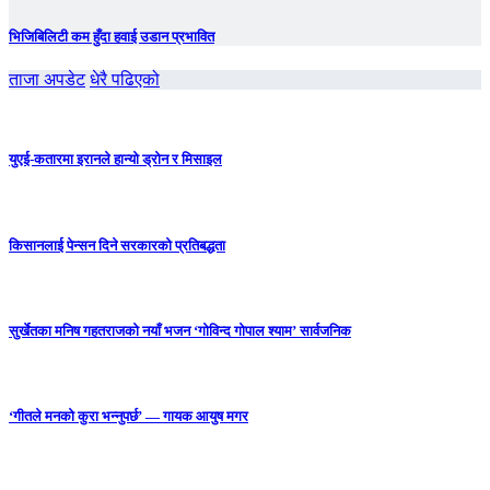
भिजिबिलिटी कम हुँदा हवाई उडान प्रभावित
ताजा अपडेट
धेरै पढिएको
युएई-कतारमा इरानले हान्यो ड्रोन र मिसाइल
किसानलाई पेन्सन दिने सरकारको प्रतिबद्धता
सुर्खेतका मनिष गहतराजको नयाँ भजन ‘गोविन्द गोपाल श्याम’ सार्वजनिक
‘गीतले मनको कुरा भन्नुपर्छ’ — गायक आयुष मगर