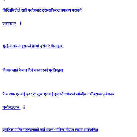
सिटिइभिटीले सातै प्रदेशबाट ट्रान्सक्रिप्ट उपलब्ध गराउने
समाचार
युएई-कतारमा इरानले हान्यो ड्रोन र मिसाइल
किसानलाई पेन्सन दिने सरकारको प्रतिबद्धता
फेस अफ एसवाई २०८२’ सुरु: एसवाई इन्टरटेन्टमेन्टले खोज्दैछ नयाँ ब्रान्ड एम्बेसडर
मनोरञ्जन
सुर्खेतका मनिष गहतराजको नयाँ भजन ‘गोविन्द गोपाल श्याम’ सार्वजनिक