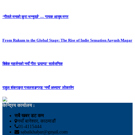
‘गीतले मनको कुरा भन्नुपर्छ’ — गायक आयुष मगर
From Rukum to the Global Stage: The Rise of Indie Sensation Aayush Magar
बिबेक महर्जनको नयाँ गीत ‘ढ्याप्पा’ सार्वजनिक
राहुल शंकरकृत गजलसङ्ग्रह ‘नयाँ अध्याय’ लोकार्पण
केन्द्रिय कार्यालय :
सबै खबर डट कम
नयाँ बानेश्वर, काठमाडौं
01-4115444
sabaikhabar@gmail.com