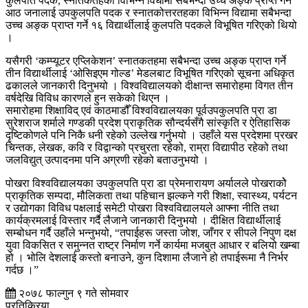
कुलपति पदक, स्नातकतहका विभिन्न विधामा सबैभन्दा उच्च अङ्क प्राप्त गर्ने
आठ जनालाई उपकुलपति पदक र स्नातकोत्तरतहका विभिन्न विद्यामा सबैभन्दा
उच्च अङ्क प्राप्त गर्ने १६ विद्यार्थीलाई कुलपति पदकले विभूषित गरिएको थियो
।
यसैगरी ‘कम्प्यूटर एप्लिकेशन’ स्नातकतहमा सबैभन्दा उच्च अङ्क प्राप्त गर्ने
तीन विद्यार्थीलाई ‘ओसिइएम गोल्ड’ मेडलबाट विभूषित गरिएको सूचना अधिकृत
ढकालले जानकारी दिनुभयो । विश्वविद्यालयको दीक्षान्त समारोहमा विगत तीन
वर्षदेखि विविध कारणले हुन सकेको थिएन ।
समारोहमा शिक्षाविद् एवं काठमाडौँ विश्वविद्यालयका पूर्वउपकुलपति प्रा डा
सुरेशराज शर्माले गण्डकी प्रदेश प्राकृतिक सौन्दर्यसँगै सांस्कृति र ऐतिहासिक
दृष्टिकोणले पनि निकै धनी रहेको उल्लेख गर्नुभयो । उहाँले यस प्रदेशमा प्रखर
चिन्तक, लेखक, कवि र विद्वान्को प्रचुरता रहेको, राम्रा विद्यापीठ रहेको तथा
जलविद्युत् उत्पादनमा पनि अग्रणी रहेको बताउनुभयो ।
पोखरा विश्वविद्यालयका उपकुलपति प्रा डा प्रेमनारायण अर्यालले पोखराकोे
प्राकृतिक सम्पदा, मौलिकता तथा पहिचान झल्कने गरी शिक्षा, स्वास्थ्य, पर्यटन
र उद्योगका विविध पक्षलाई समेटी पोखरा विश्वविद्यालयले आफ्ना नीति तथा
कार्यक्रमलाई विस्तार गर्दै लैजाने जानकारी दिनुभयो । दीक्षित विद्यार्थीलाई
सम्बोधन गर्दै उहाँले भन्नुभयो, “तपाईहरू जस्ता जोश, जाँगर र सीपले निपुण दक्ष
युवा विकसित र समुन्नत राष्ट्र निर्माण गर्ने कार्यमा मजबुत आधार र बलियो खम्बा
हो । भोलि देशलाई कस्तो बनाउने, कुन दिशामा लैजाने हो तपाईरूमा नै निर्भर
गर्दछ ।”
२०७८ फाल्गुन ९ गते सोमवार
प्रतिक्रिया