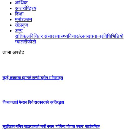
आर्थिक
अन्तर्राष्ट्रिय
शिक्षा
मनोरञ्जन
खेलकुद
अन्य
राशिफल
विचित्र संसार
स्वास्थ्य
विचार/ब्लग
सूचना-प्रविधि
भिडियो
ग्यालरी
फोटो
ताजा अपडेट
युएई-कतारमा इरानले हान्यो ड्रोन र मिसाइल
किसानलाई पेन्सन दिने सरकारको प्रतिबद्धता
सुर्खेतका मनिष गहतराजको नयाँ भजन ‘गोविन्द गोपाल श्याम’ सार्वजनिक