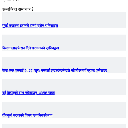
सम्बन्धित समाचार
युएई-कतारमा इरानले हान्यो ड्रोन र मिसाइल
किसानलाई पेन्सन दिने सरकारको प्रतिबद्धता
फेस अफ एसवाई २०८२’ सुरु: एसवाई इन्टरटेन्टमेन्टले खोज्दैछ नयाँ ब्रान्ड एम्बेसडर
दुई तिहाइको दम्भ नदेखाउनू- अध्यक्ष यादव
तीनकुने घटनाकाे निष्पक्ष छानबिनकाे माग