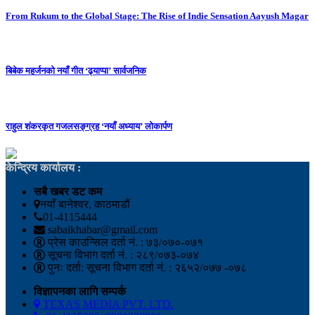
From Rukum to the Global Stage: The Rise of Indie Sensation Aayush Magar
बिबेक महर्जनको नयाँ गीत ‘ढ्याप्पा’ सार्वजनिक
राहुल शंकरकृत गजलसङ्ग्रह ‘नयाँ अध्याय’ लोकार्पण
केन्द्रिय कार्यालय :
सबै खबर डट कम
नयाँ बानेश्वर, काठमाडौं
01-4115444
sabaikhabar@gmail.com
प्रेस काउन्सिल दर्ता नं. : ७३/०७०-०७१
सूचना विभाग दर्ता नं. : २८९/०७३-०७४
पुनः दर्ता: सूचना विभाग दर्ता नं. : २६५२/०७७ -०७८
विज्ञापनका लागि सम्पर्क
TEXAS MEDIA PVT. LTD.