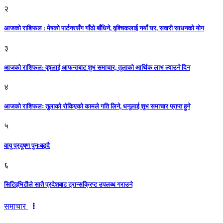
२
आजको राशिफल : मेषको पार्टनरसँग गाँठो बाँधिने, वृश्चिकलाई नयाँ घर, सवारी साधनकाे याेग
३
आजकाे राशिफल: वृषलाई आफन्तबाट शुभ समाचार, तुलाकाे आर्थिक लाभ ल्याउने दिन
४
आजको राशिफलः तुलाकाे रोकिएको कामले गति लिने, धनुलाई शुभ समाचार प्राप्त हुने
५
वायु प्रदूषण पुनःबढ्दै
६
सिटिइभिटीले सातै प्रदेशबाट ट्रान्सक्रिप्ट उपलब्ध गराउने
समाचार