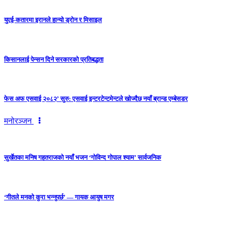
युएई-कतारमा इरानले हान्यो ड्रोन र मिसाइल
किसानलाई पेन्सन दिने सरकारको प्रतिबद्धता
फेस अफ एसवाई २०८२’ सुरु: एसवाई इन्टरटेन्टमेन्टले खोज्दैछ नयाँ ब्रान्ड एम्बेसडर
मनोरञ्जन
सुर्खेतका मनिष गहतराजको नयाँ भजन ‘गोविन्द गोपाल श्याम’ सार्वजनिक
‘गीतले मनको कुरा भन्नुपर्छ’ — गायक आयुष मगर