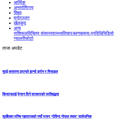
आर्थिक
अन्तर्राष्ट्रिय
शिक्षा
मनोरञ्जन
खेलकुद
अन्य
राशिफल
विचित्र संसार
स्वास्थ्य
विचार/ब्लग
सूचना-प्रविधि
भिडियो
ग्यालरी
फोटो
ताजा अपडेट
युएई-कतारमा इरानले हान्यो ड्रोन र मिसाइल
किसानलाई पेन्सन दिने सरकारको प्रतिबद्धता
सुर्खेतका मनिष गहतराजको नयाँ भजन ‘गोविन्द गोपाल श्याम’ सार्वजनिक