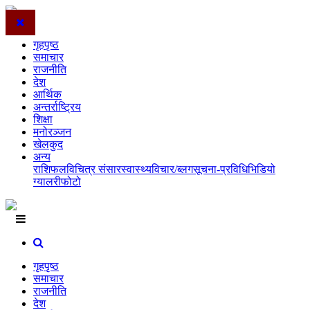
गृहपृष्ठ
समाचार
राजनीति
देश
आर्थिक
अन्तर्राष्ट्रिय
शिक्षा
मनोरञ्जन
खेलकुद
अन्य
राशिफल
विचित्र संसार
स्वास्थ्य
विचार/ब्लग
सूचना-प्रविधि
भिडियो
ग्यालरी
फोटो
गृहपृष्ठ
समाचार
राजनीति
देश