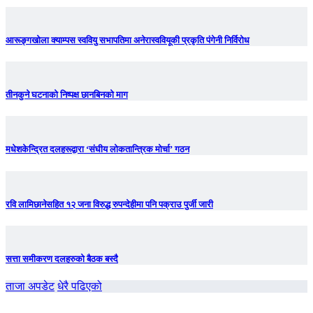
आरूङ्गखोला क्याम्पस स्ववियु सभापतिमा अनेरास्ववियूकी प्रकृति पंगेनी निर्विरोध
तीनकुने घटनाकाे निष्पक्ष छानबिनकाे माग
मधेशकेन्द्रित दलहरूद्वारा ‘संघीय लोकतान्त्रिक मोर्चा’ गठन
रवि लामिछानेसहित १२ जना विरुद्ध रुपन्देहीमा पनि पक्राउ पुर्जी जारी
सत्ता समीकरण दलहरुको बैठक बस्दै
ताजा अपडेट
धेरै पढिएको