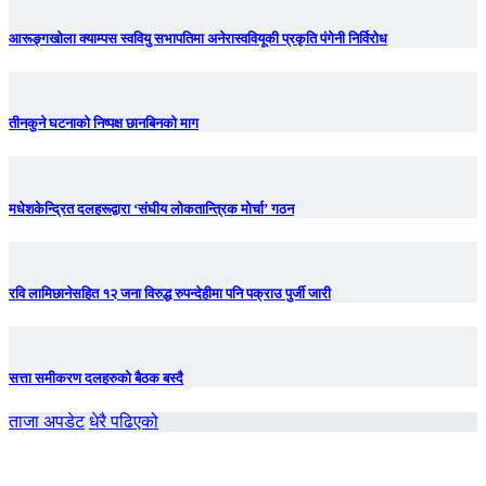
आरूङ्गखोला क्याम्पस स्ववियु सभापतिमा अनेरास्ववियूकी प्रकृति पंगेनी निर्विरोध
तीनकुने घटनाकाे निष्पक्ष छानबिनकाे माग
मधेशकेन्द्रित दलहरूद्वारा ‘संघीय लोकतान्त्रिक मोर्चा’ गठन
रवि लामिछानेसहित १२ जना विरुद्ध रुपन्देहीमा पनि पक्राउ पुर्जी जारी
सत्ता समीकरण दलहरुको बैठक बस्दै
ताजा अपडेट
धेरै पढिएको