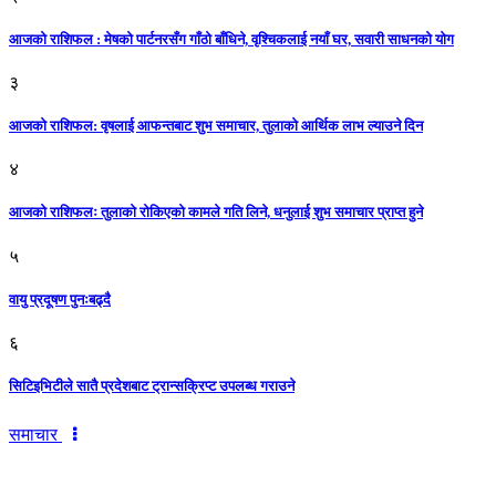
आजको राशिफल : मेषको पार्टनरसँग गाँठो बाँधिने, वृश्चिकलाई नयाँ घर, सवारी साधनकाे याेग
३
आजकाे राशिफल: वृषलाई आफन्तबाट शुभ समाचार, तुलाकाे आर्थिक लाभ ल्याउने दिन
४
आजको राशिफलः तुलाकाे रोकिएको कामले गति लिने, धनुलाई शुभ समाचार प्राप्त हुने
५
वायु प्रदूषण पुनःबढ्दै
६
सिटिइभिटीले सातै प्रदेशबाट ट्रान्सक्रिप्ट उपलब्ध गराउने
समाचार