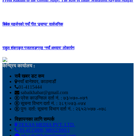
From Rukum to the Global Stage: The Rise of Indie Sensation Aayush Magar
बिबेक महर्जनको नयाँ गीत ‘ढ्याप्पा’ सार्वजनिक
राहुल शंकरकृत गजलसङ्ग्रह ‘नयाँ अध्याय’ लोकार्पण
केन्द्रिय कार्यालय :
सबै खबर डट कम
नयाँ बानेश्वर, काठमाडौं
01-4115444
sabaikhabar@gmail.com
प्रेस काउन्सिल दर्ता नं. : ७३/०७०-०७१
सूचना विभाग दर्ता नं. : २८९/०७३-०७४
पुनः दर्ता: सूचना विभाग दर्ता नं. : २६५२/०७७ -०७८
विज्ञापनका लागि सम्पर्क
TEXAS MEDIA PVT. LTD.
01-4115000, 9801230011
adv.sabaikhabar@gmail.com