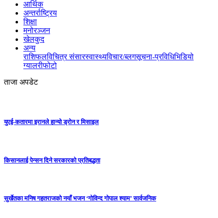
आर्थिक
अन्तर्राष्ट्रिय
शिक्षा
मनोरञ्जन
खेलकुद
अन्य
राशिफल
विचित्र संसार
स्वास्थ्य
विचार/ब्लग
सूचना-प्रविधि
भिडियो
ग्यालरी
फोटो
ताजा अपडेट
युएई-कतारमा इरानले हान्यो ड्रोन र मिसाइल
किसानलाई पेन्सन दिने सरकारको प्रतिबद्धता
सुर्खेतका मनिष गहतराजको नयाँ भजन ‘गोविन्द गोपाल श्याम’ सार्वजनिक