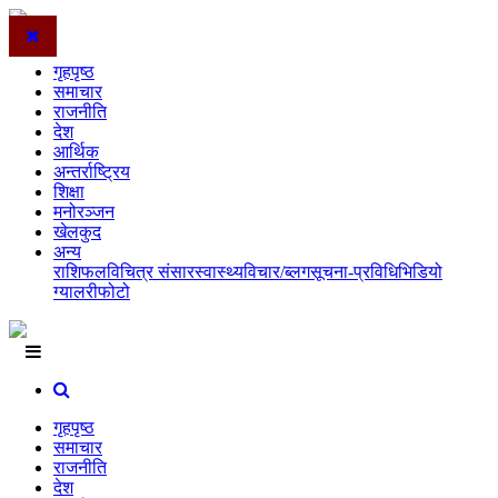
गृहपृष्ठ
समाचार
राजनीति
देश
आर्थिक
अन्तर्राष्ट्रिय
शिक्षा
मनोरञ्जन
खेलकुद
अन्य
राशिफल
विचित्र संसार
स्वास्थ्य
विचार/ब्लग
सूचना-प्रविधि
भिडियो
ग्यालरी
फोटो
गृहपृष्ठ
समाचार
राजनीति
देश