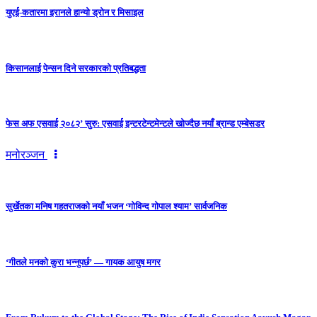
युएई-कतारमा इरानले हान्यो ड्रोन र मिसाइल
किसानलाई पेन्सन दिने सरकारको प्रतिबद्धता
फेस अफ एसवाई २०८२’ सुरु: एसवाई इन्टरटेन्टमेन्टले खोज्दैछ नयाँ ब्रान्ड एम्बेसडर
मनोरञ्जन
सुर्खेतका मनिष गहतराजको नयाँ भजन ‘गोविन्द गोपाल श्याम’ सार्वजनिक
‘गीतले मनको कुरा भन्नुपर्छ’ — गायक आयुष मगर