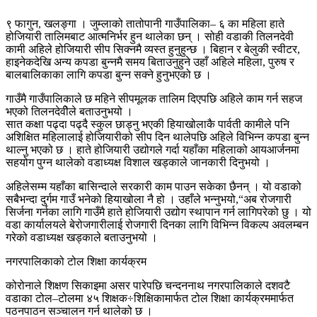
९ फागुन, खलङ्गा । जुम्लाको तातोपानी गाउँपालिका– ६ का महिला हाते
होजियारी तालिमबाट आत्मनिर्भर हुन थालेका छन् । सोही वडाकी तिलनदेवी
कामी अहिले होजियारी सीप सिक्नमै व्यस्त हुनुहुन्छ । बिहान र बेलुकी स्वीटर,
हाइनेकदेखि अन्य कपडा बुन्नमै समय बिताउनुहुने उहाँ अहिले महिला, पुरुष र
बालबालिकाका लागि कपडा बुन्न सक्ने हुनुभएको छ ।
गाउँमै गाउँपालिकाले छ महिने सीपमूलक तालिम दिएपछि अहिले काम गर्न सहज
भएको तिलनदेवीेले बताउनुभयो ।
सात कक्षा पढ्दा पढ्दै स्कुल छाड्नु भएकी हियाखोलाकै पार्वती कामीले पनि
अशिक्षित महिलालाई होजियारीको सीप दिन थालेपछि अहिले विभिन्न कपडा बुन्न
थाल्नु भएको छ । हाते होजियारी उद्योगले गर्दा यहाँका महिलाको आयआर्जनमा
सहयोग पुग्न थालेको वडाध्यक्ष विशाल खड्काले जानकारी दिनुभयो ।
अहिलेसम्म यहाँका बासिन्दाले सरकारी काम पाउन सकेका छैनन् । यो वडाको
सबैभन्दा दुर्गम गाउँ भनेको हियाखोला नै हो । उहाँले भन्नुभयो,“अब रोजगारी
सिर्जना गर्नका लागि गाउँमै हाते होजियारी उद्योग स्थापान गर्न लागिपरेको छु । यो
वडा कार्यालयले बेरोजगारीलाई रोजगारी दिनका लागि विभिन्न विकल्प अवलम्बन
गरेको वडाध्यक्ष खड्काले बताउनुभयो ।
नगरपालिकाको टोल शिक्षा कार्यक्रम
कोरोनाले शिक्षण सिकाइमा असर पारेपछि चन्दननाथ नगरपालिकाले दशवटै
वडाका टोल–टोलमा ४५ शिक्षक÷शिक्षिकामार्फत टोल शिक्षा कार्यक्रममार्फत
पठनपाठन सञ्चालन गर्न थालेको छ ।