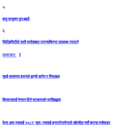
५
वायु प्रदूषण पुनःबढ्दै
६
सिटिइभिटीले सातै प्रदेशबाट ट्रान्सक्रिप्ट उपलब्ध गराउने
समाचार
युएई-कतारमा इरानले हान्यो ड्रोन र मिसाइल
किसानलाई पेन्सन दिने सरकारको प्रतिबद्धता
फेस अफ एसवाई २०८२’ सुरु: एसवाई इन्टरटेन्टमेन्टले खोज्दैछ नयाँ ब्रान्ड एम्बेसडर