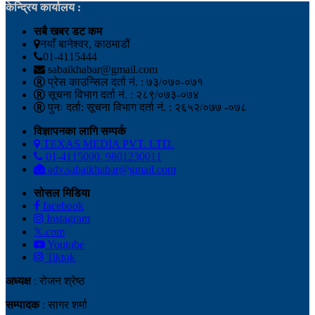
केन्द्रिय कार्यालय :
सबै खबर डट कम
नयाँ बानेश्वर, काठमाडौं
01-4115444
sabaikhabar@gmail.com
प्रेस काउन्सिल दर्ता नं. : ७३/०७०-०७१
सूचना विभाग दर्ता नं. : २८९/०७३-०७४
पुनः दर्ता: सूचना विभाग दर्ता नं. : २६५२/०७७ -०७८
विज्ञापनका लागि सम्पर्क
TEXAS MEDIA PVT. LTD.
01-4115000, 9801230011
adv.sabaikhabar@gmail.com
सोसल मिडिया
facebook
Instagram
𝕏.com
Youtube
Tiktok
अध्यक्ष
: रोजन श्रेष्ठ
सम्पादक
: सागर शर्मा