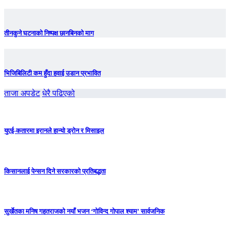
तीनकुने घटनाकाे निष्पक्ष छानबिनकाे माग
भिजिबिलिटी कम हुँदा हवाई उडान प्रभावित
ताजा अपडेट
धेरै पढिएको
युएई-कतारमा इरानले हान्यो ड्रोन र मिसाइल
किसानलाई पेन्सन दिने सरकारको प्रतिबद्धता
सुर्खेतका मनिष गहतराजको नयाँ भजन ‘गोविन्द गोपाल श्याम’ सार्वजनिक