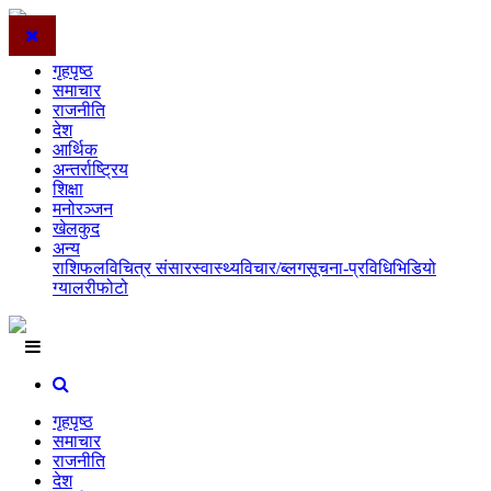
गृहपृष्ठ
समाचार
राजनीति
देश
आर्थिक
अन्तर्राष्ट्रिय
शिक्षा
मनोरञ्जन
खेलकुद
अन्य
राशिफल
विचित्र संसार
स्वास्थ्य
विचार/ब्लग
सूचना-प्रविधि
भिडियो
ग्यालरी
फोटो
गृहपृष्ठ
समाचार
राजनीति
देश