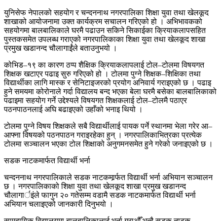
युनिसेफ नेपालको सहयोग र चन्दननाथ नगरपालिका शिक्षा युवा तथा खेलकूद
शाखाको आयोजनामा उक्त कार्यक्रम सचालन गरिएको हो । अभिभावकको
सहयोगमा बालबालिकाले घरमै पढाउन सकिने सिकाईका क्रियाकलापसहित
पुस्तकसमेत उपलब्ध गराएको नगरपालिकाका शिक्षा युवा तथा खेलकूद शाखा
प्रमुख खडानन्द चौलागाईंले बताउनुभयो ।
कोभिड–१९ का कारण ठप्प शैक्षिक क्रियाकलापलाई टोल–टोलमा विषयगत
शिक्षक खटाएर पढाइ सुरु गरिएको हो । टोलमा पुग्ने शिक्षक–शिक्षिका तथा
विद्यार्थीका लागि मास्क र सेनिटाइजरको प्रयोग अनिवार्य गराइएको छ । पढाइ
हुने समयमा कोरोनाले गर्दा विद्यालय बन्द भएका बेला घरमै बसेका बालबालिकाको
पढाइमा सहयोग गर्ने उद्देश्यले विषयगत शिक्षकलाई टोल–टोलमै पठाएर
पठनपाठनलाई अघि बढाइएको उहाँको भनाइ थियो ।
टोलमा पुग्ने विषय शिक्षकले सबै विद्यार्थीलाई पायक पर्ने स्थानमा भेला गरेर आ–
आफ्ना विषयको पठनपाठन गराइरहेका हुन् । नगरपालिकाभित्रका प्रत्येक
टोलमा सञ्चालन भएका टोल शिक्षाको अनुगमनसमेत हुने गरेको जनाइएको छ ।
सडक नाटकमार्फत विद्यार्थी भर्ना
चन्दननाथ नगरपालिकाले सडक नाटकमार्र्फत विद्यार्थी भर्ना अभियान सञ्चालन
छ । नगरपालिकाको शिक्षा युवा तथा खेलकूद शाखा प्रमुख खडानन्द
चौलागार्इंले फागुन २० गतेसम्म वडामै सडक नाटकमार्फत विद्यार्थी भर्ना
अभियान चलाइएको जानकारी दिनुभयो ।
सामुदायिक विद्यालयमा बालबालिकालाई भर्ना गराऔँ भन्दै सडक नाटक