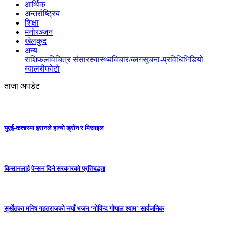
आर्थिक
अन्तर्राष्ट्रिय
शिक्षा
मनोरञ्जन
खेलकुद
अन्य
राशिफल
विचित्र संसार
स्वास्थ्य
विचार/ब्लग
सूचना-प्रविधि
भिडियो
ग्यालरी
फोटो
ताजा अपडेट
युएई-कतारमा इरानले हान्यो ड्रोन र मिसाइल
किसानलाई पेन्सन दिने सरकारको प्रतिबद्धता
सुर्खेतका मनिष गहतराजको नयाँ भजन ‘गोविन्द गोपाल श्याम’ सार्वजनिक