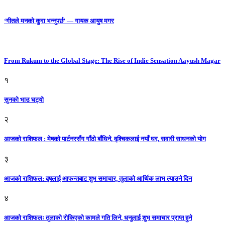
‘गीतले मनको कुरा भन्नुपर्छ’ — गायक आयुष मगर
From Rukum to the Global Stage: The Rise of Indie Sensation Aayush Magar
१
सुनको भाउ घट्याे
२
आजको राशिफल : मेषको पार्टनरसँग गाँठो बाँधिने, वृश्चिकलाई नयाँ घर, सवारी साधनकाे याेग
३
आजकाे राशिफल: वृषलाई आफन्तबाट शुभ समाचार, तुलाकाे आर्थिक लाभ ल्याउने दिन
४
आजको राशिफलः तुलाकाे रोकिएको कामले गति लिने, धनुलाई शुभ समाचार प्राप्त हुने