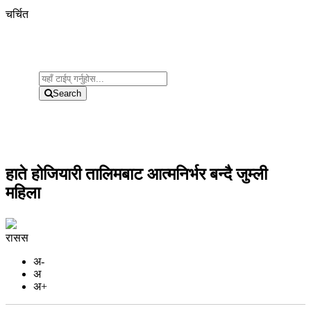
चर्चित
Search
हाते होजियारी तालिमबाट आत्मनिर्भर बन्दै जुम्ली
महिला
रासस
अ-
अ
अ+