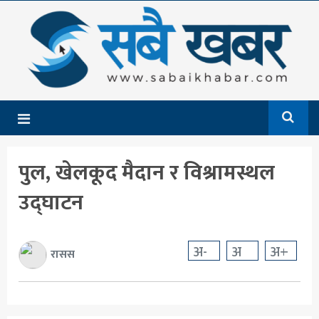
गृहपृष्ठ
समाचार
राजनीति
देश
पुल, खेलकूद मैदान र विश्रामस्थल
आर्थिक
उद्घाटन
अन्तर्राष्ट्रिय
शिक्षा
अ-
अ
अ+
रासस
मनोरञ्जन
खेलकुद