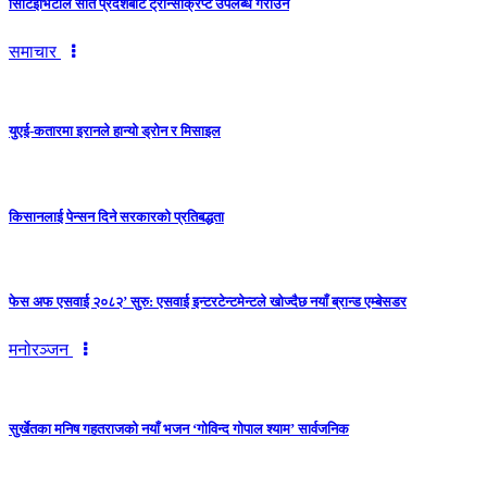
सिटिइभिटीले सातै प्रदेशबाट ट्रान्सक्रिप्ट उपलब्ध गराउने
समाचार
युएई-कतारमा इरानले हान्यो ड्रोन र मिसाइल
किसानलाई पेन्सन दिने सरकारको प्रतिबद्धता
फेस अफ एसवाई २०८२’ सुरु: एसवाई इन्टरटेन्टमेन्टले खोज्दैछ नयाँ ब्रान्ड एम्बेसडर
मनोरञ्जन
सुर्खेतका मनिष गहतराजको नयाँ भजन ‘गोविन्द गोपाल श्याम’ सार्वजनिक