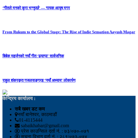
‘गीतले मनको कुरा भन्नुपर्छ’ — गायक आयुष मगर
From Rukum to the Global Stage: The Rise of Indie Sensation Aayush Magar
बिबेक महर्जनको नयाँ गीत ‘ढ्याप्पा’ सार्वजनिक
राहुल शंकरकृत गजलसङ्ग्रह ‘नयाँ अध्याय’ लोकार्पण
केन्द्रिय कार्यालय :
सबै खबर डट कम
नयाँ बानेश्वर, काठमाडौं
01-4115444
sabaikhabar@gmail.com
प्रेस काउन्सिल दर्ता नं. : ७३/०७०-०७१
सूचना विभाग दर्ता नं. : २८९/०७३-०७४