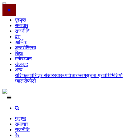
गृहपृष्ठ
समाचार
राजनीति
देश
आर्थिक
अन्तर्राष्ट्रिय
शिक्षा
मनोरञ्जन
खेलकुद
अन्य
राशिफल
विचित्र संसार
स्वास्थ्य
विचार/ब्लग
सूचना-प्रविधि
भिडियो
ग्यालरी
फोटो
गृहपृष्ठ
समाचार
राजनीति
देश