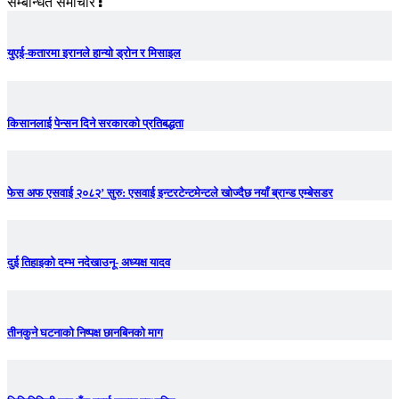
सम्बन्धित समाचार
युएई-कतारमा इरानले हान्यो ड्रोन र मिसाइल
किसानलाई पेन्सन दिने सरकारको प्रतिबद्धता
फेस अफ एसवाई २०८२’ सुरु: एसवाई इन्टरटेन्टमेन्टले खोज्दैछ नयाँ ब्रान्ड एम्बेसडर
दुई तिहाइको दम्भ नदेखाउनू- अध्यक्ष यादव
तीनकुने घटनाकाे निष्पक्ष छानबिनकाे माग