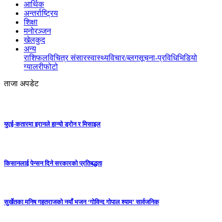
आर्थिक
अन्तर्राष्ट्रिय
शिक्षा
मनोरञ्जन
खेलकुद
अन्य
राशिफल
विचित्र संसार
स्वास्थ्य
विचार/ब्लग
सूचना-प्रविधि
भिडियो
ग्यालरी
फोटो
ताजा अपडेट
युएई-कतारमा इरानले हान्यो ड्रोन र मिसाइल
किसानलाई पेन्सन दिने सरकारको प्रतिबद्धता
सुर्खेतका मनिष गहतराजको नयाँ भजन ‘गोविन्द गोपाल श्याम’ सार्वजनिक