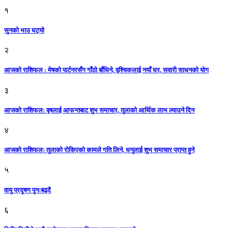
१
सुनको भाउ घट्याे
२
आजको राशिफल : मेषको पार्टनरसँग गाँठो बाँधिने, वृश्चिकलाई नयाँ घर, सवारी साधनकाे याेग
३
आजकाे राशिफल: वृषलाई आफन्तबाट शुभ समाचार, तुलाकाे आर्थिक लाभ ल्याउने दिन
४
आजको राशिफलः तुलाकाे रोकिएको कामले गति लिने, धनुलाई शुभ समाचार प्राप्त हुने
५
वायु प्रदूषण पुनःबढ्दै
६