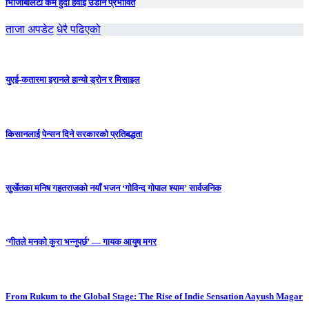
भिजिबिलिटी कम हुँदा हवाई उडान प्रभावित
ताजा अपडेट
धेरै पढिएको
युएई-कतारमा इरानले हान्यो ड्रोन र मिसाइल
किसानलाई पेन्सन दिने सरकारको प्रतिबद्धता
सुर्खेतका मनिष गहतराजको नयाँ भजन ‘गोविन्द गोपाल श्याम’ सार्वजनिक
‘गीतले मनको कुरा भन्नुपर्छ’ — गायक आयुष मगर
From Rukum to the Global Stage: The Rise of Indie Sensation Aayush Magar