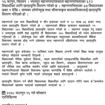
१६ फागुन, चितवन । भरतपुर महानगरपालिकाले महानगरभित्रका ६९२
विद्यार्थीका लागि छात्रवृत्ति वितरण गरेको छ । महानगरभित्रका ६७ विद्यालयका
कक्षा १ देखि ८ सम्मका लोपोन्मुख तथा सीमान्तकृत बालबालिकालाई छात्रवृत्ति
वितरण गरिएको हो ।
महानगरले एक जना विद्यार्थीलाई रु तीन हजारका दरले रु २० लाख ७६ हजार नगद 
रकम छात्रवृत्ति वितरण गरेको हो । महानगरको शैक्षिक प्रशासन महाशाखाले ११ 
विद्यालयका २४० विद्यार्थीलाई छात्रवृत्ति प्रदान गरेको छ । महानगर प्रमुख रेनु दाहाल 
र उपप्रमुख पार्वती शाह ठकुरीले ती विद्यालयका २४० विद्यार्थीलाई सो रकम हस्तान्तरण 
गर्नुभएको हो । लोपोन्मुख तथा अति सीमान्तकृत समुदायका बालबालिकाको शैक्षिक 
विकासमा सहजता होस् भन्ने उद्देश्यका साथ महानगरले पहिलोपटक नगद छात्रवृत्ति 
प्रदान गरेको हो ।

महानगरको कूल बजेटबाट १५ प्रतिशत रकम शिक्षामा लगानी गरेको शिक्षा शाखा प्रमुख 
महेन्द्र पौडेलले जानकारी दिनुभयो ।  

विद्यालयको भैतिक पूर्वाधार विकास, पाठ्य सामग्रीको प्रवद्र्धनदेखि विद्यार्थीका लागि 
छात्रवृत्ति, दिवा खाजा कार्यक्रम, स्कुल बस वितरण, साइकल वितरणलगायत अरु 
धेरै भौतिक तथा आर्थिक सहयोग गरेको उहाँले बताउनुभयो  । आफूहरुले 
महानगरभित्रको शिक्षाको विकासमा सुरुका चरणदेखि नै विशेष अभियान थालेको र 
त्यसले विस्तारै पूर्णत पाउँदै गएको उपप्रमुख शाहले बताउनुभयो । 

छात्रवृत्ति वितरण गर्न बाँकी विद्यालयका विद्यार्थीका लागि प्रदान गरिने रकम बंैकमार्फत 
विद्यालयको खातामा पठाएको महाशाखाले जनाएको छ । 
२०७८ फाल्गुन १६ गते सोमवार
प्रतिक्रिया