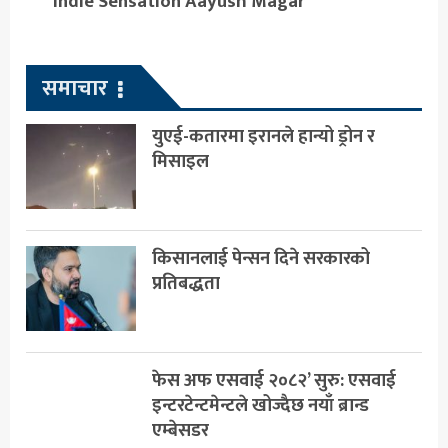
Indie Sensation Aayush Magar
समाचार
युएई-कतारमा इरानले हान्यो ड्रोन र
मिसाइल
किसानलाई पेन्सन दिने सरकारको
प्रतिबद्धता
फेस अफ एसवाई २०८२’ सुरु: एसवाई
इन्टरटेन्टमेन्टले खोज्दैछ नयाँ ब्रान्ड
एम्बेसडर