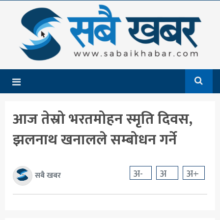
गृहपृष्ठ
समाचार
राजनीति
देश
आज तेस्रो भरतमोहन स्मृति दिवस,
आर्थिक
झलनाथ खनालले सम्बोधन गर्ने
अन्तर्राष्ट्रिय
शिक्षा
अ-
अ
अ+
सबै खबर
मनोरञ्जन
खेलकुद