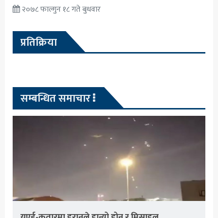
२०७८ फाल्गुन १८ गते बुधवार
प्रतिक्रिया
सम्बन्धित समाचार
युएई-कतारमा इरानले हान्यो ड्रोन र मिसाइल