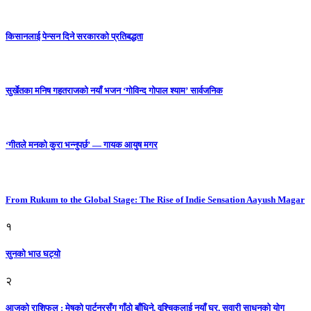
किसानलाई पेन्सन दिने सरकारको प्रतिबद्धता
सुर्खेतका मनिष गहतराजको नयाँ भजन ‘गोविन्द गोपाल श्याम’ सार्वजनिक
‘गीतले मनको कुरा भन्नुपर्छ’ — गायक आयुष मगर
From Rukum to the Global Stage: The Rise of Indie Sensation Aayush Magar
१
सुनको भाउ घट्याे
२
आजको राशिफल : मेषको पार्टनरसँग गाँठो बाँधिने, वृश्चिकलाई नयाँ घर, सवारी साधनकाे याेग