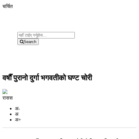
चर्चित
Search
वर्षौँ पुरानो दुर्गा भगवतीको घण्ट चोरी
रासस
अ-
अ
अ+