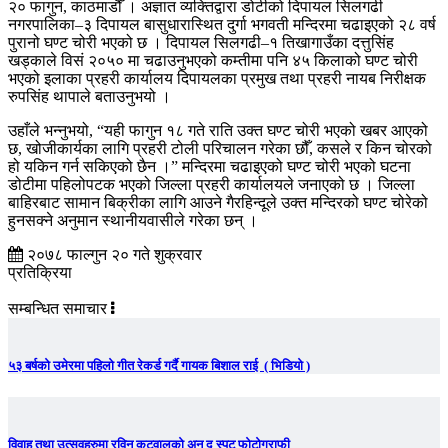
२० फागुन, काठमाडौँ । अज्ञात व्यक्तिद्वारा डोटीको दिपायल सिलगढी
नगरपालिका–३ दिपायल बासुधारास्थित दुर्गा भगवती मन्दिरमा चढाइएको २८ वर्ष
पुरानो घण्ट चोरी भएको छ । दिपायल सिलगढी–१ तिखागाउँका दत्तुसिंह
खड्काले विसं २०५० मा चढाउनुभएको कम्तीमा पनि ४५ किलाको घण्ट चोरी
भएको इलाका प्रहरी कार्यालय दिपायलका प्रमुख तथा प्रहरी नायब निरीक्षक
रुपसिंह थापाले बताउनुभयो ।
उहाँले भन्नुभयो, “यही फागुन १८ गते राति उक्त घण्ट चोरी भएको खबर आएको
छ, खोजीकार्यका लागि प्रहरी टोली परिचालन गरेका छौँ, कसले र किन चोरको
हो यकिन गर्न सकिएको छैन ।” मन्दिरमा चढाइएको घण्ट चोरी भएको घटना
डोटीमा पहिलोपटक भएको जिल्ला प्रहरी कार्यालयले जनाएको छ । जिल्ला
बाहिरबाट सामान बिक्रीका लागि आउने गैरहिन्दूले उक्त मन्दिरको घण्ट चोरेको
हुनसक्ने अनुमान स्थानीयवासीले गरेका छन् ।
२०७८ फाल्गुन २० गते शुक्रवार
प्रतिक्रिया
सम्बन्धित समाचार
५३ बर्षको उमेरमा पहिलो गीत रेकर्ड गर्दै गायक बिशाल राई ( भिडियो )
विवाह तथा उत्सवहरुमा रविन कटुवालको अन द स्पट फोटोग्राफी