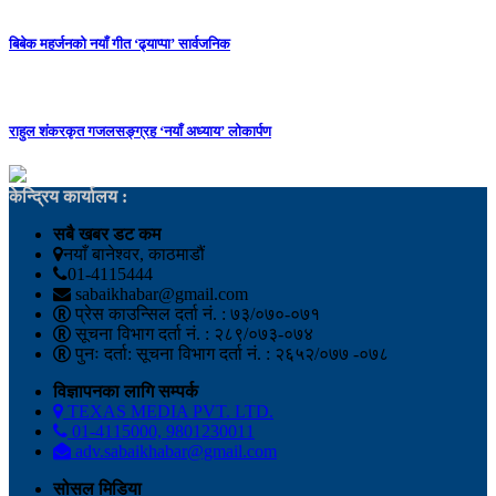
बिबेक महर्जनको नयाँ गीत ‘ढ्याप्पा’ सार्वजनिक
राहुल शंकरकृत गजलसङ्ग्रह ‘नयाँ अध्याय’ लोकार्पण
केन्द्रिय कार्यालय :
सबै खबर डट कम
नयाँ बानेश्वर, काठमाडौं
01-4115444
sabaikhabar@gmail.com
प्रेस काउन्सिल दर्ता नं. : ७३/०७०-०७१
सूचना विभाग दर्ता नं. : २८९/०७३-०७४
पुनः दर्ता: सूचना विभाग दर्ता नं. : २६५२/०७७ -०७८
विज्ञापनका लागि सम्पर्क
TEXAS MEDIA PVT. LTD.
01-4115000, 9801230011
adv.sabaikhabar@gmail.com
सोसल मिडिया