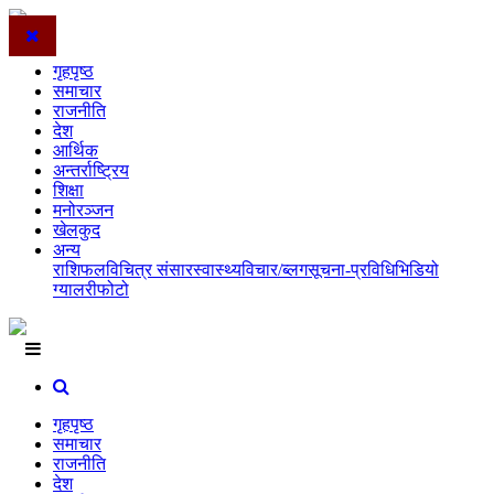
गृहपृष्ठ
समाचार
राजनीति
देश
आर्थिक
अन्तर्राष्ट्रिय
शिक्षा
मनोरञ्जन
खेलकुद
अन्य
राशिफल
विचित्र संसार
स्वास्थ्य
विचार/ब्लग
सूचना-प्रविधि
भिडियो
ग्यालरी
फोटो
गृहपृष्ठ
समाचार
राजनीति
देश