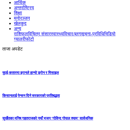
आर्थिक
अन्तर्राष्ट्रिय
शिक्षा
मनोरञ्जन
खेलकुद
अन्य
राशिफल
विचित्र संसार
स्वास्थ्य
विचार/ब्लग
सूचना-प्रविधि
भिडियो
ग्यालरी
फोटो
ताजा अपडेट
युएई-कतारमा इरानले हान्यो ड्रोन र मिसाइल
किसानलाई पेन्सन दिने सरकारको प्रतिबद्धता
सुर्खेतका मनिष गहतराजको नयाँ भजन ‘गोविन्द गोपाल श्याम’ सार्वजनिक