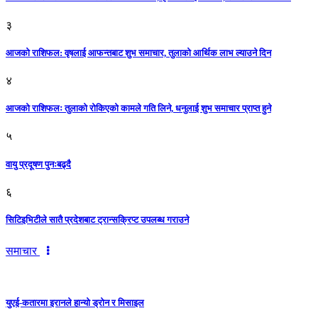
३
आजकाे राशिफल: वृषलाई आफन्तबाट शुभ समाचार, तुलाकाे आर्थिक लाभ ल्याउने दिन
४
आजको राशिफलः तुलाकाे रोकिएको कामले गति लिने, धनुलाई शुभ समाचार प्राप्त हुने
५
वायु प्रदूषण पुनःबढ्दै
६
सिटिइभिटीले सातै प्रदेशबाट ट्रान्सक्रिप्ट उपलब्ध गराउने
समाचार
युएई-कतारमा इरानले हान्यो ड्रोन र मिसाइल