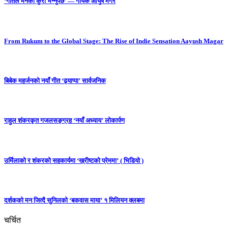
‘गीतले मनको कुरा भन्नुपर्छ’ — गायक आयुष मगर
From Rukum to the Global Stage: The Rise of Indie Sensation Aayush Magar
बिबेक महर्जनको नयाँ गीत ‘ढ्याप्पा’ सार्वजनिक
राहुल शंकरकृत गजलसङ्ग्रह ‘नयाँ अध्याय’ लोकार्पण
उर्मिलाको र शंकरको सहकार्यमा ‘ख्रीष्टको प्रेममा’ ( भिडियो )
दर्शकको मन जित्दै सुनिलको ‘बकवास माया’ १ मिलियन क्लबमा
चर्चित