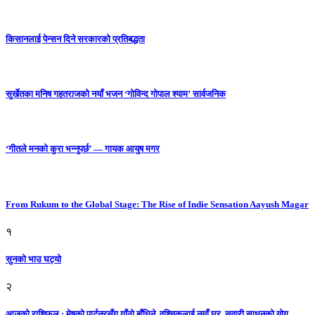
किसानलाई पेन्सन दिने सरकारको प्रतिबद्धता
सुर्खेतका मनिष गहतराजको नयाँ भजन ‘गोविन्द गोपाल श्याम’ सार्वजनिक
‘गीतले मनको कुरा भन्नुपर्छ’ — गायक आयुष मगर
From Rukum to the Global Stage: The Rise of Indie Sensation Aayush Magar
१
सुनको भाउ घट्याे
२
आजको राशिफल : मेषको पार्टनरसँग गाँठो बाँधिने, वृश्चिकलाई नयाँ घर, सवारी साधनकाे याेग