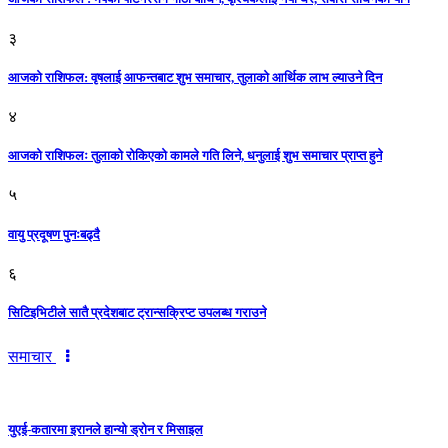
३
आजकाे राशिफल: वृषलाई आफन्तबाट शुभ समाचार, तुलाकाे आर्थिक लाभ ल्याउने दिन
४
आजको राशिफलः तुलाकाे रोकिएको कामले गति लिने, धनुलाई शुभ समाचार प्राप्त हुने
५
वायु प्रदूषण पुनःबढ्दै
६
सिटिइभिटीले सातै प्रदेशबाट ट्रान्सक्रिप्ट उपलब्ध गराउने
समाचार
युएई-कतारमा इरानले हान्यो ड्रोन र मिसाइल