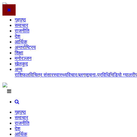
गृहपृष्ठ
समाचार
राजनीति
देश
आर्थिक
अन्तर्राष्ट्रिय
शिक्षा
मनोरञ्जन
खेलकुद
अन्य
राशिफल
विचित्र संसार
स्वास्थ्य
विचार/ब्लग
सूचना-प्रविधि
भिडियो ग्यालरी
गृहपृष्ठ
समाचार
राजनीति
देश
आर्थिक