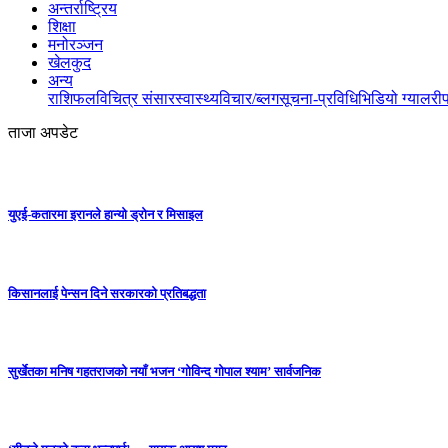
अन्तर्राष्ट्रिय
शिक्षा
मनोरञ्जन
खेलकुद
अन्य
राशिफल
विचित्र संसार
स्वास्थ्य
विचार/ब्लग
सूचना-प्रविधि
भिडियो ग्यालरी
ताजा अपडेट
युएई-कतारमा इरानले हान्यो ड्रोन र मिसाइल
किसानलाई पेन्सन दिने सरकारको प्रतिबद्धता
सुर्खेतका मनिष गहतराजको नयाँ भजन ‘गोविन्द गोपाल श्याम’ सार्वजनिक