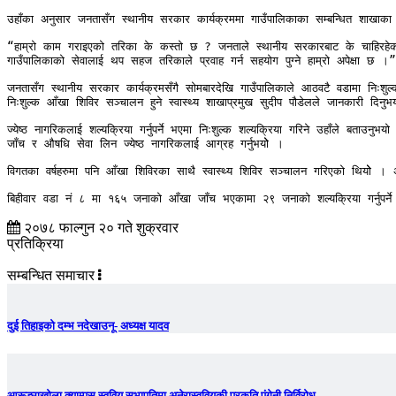
उहाँका अनुसार जनतासँग स्थानीय सरकार कार्यक्रममा गाउँपालिकाका सम्बन्धित शाखाका
“हाम्रो काम गराइएको तरिका के कस्तो छ ? जनताले स्थानीय सरकारबाट के चाहिरहेका 
गाउँपालिकाको सेवालाई थप सहज तरिकाले प्रवाह गर्न सहयोग पुग्ने हाम्रो अपेक्षा छ ।”
जनतासँग स्थानीय सरकार कार्यक्रमसँगै सोमबारदेखि गाउँपालिकाले आठवटै वडामा निःशु
निःशुल्क आँखा शिविर सञ्चालन हुने स्वास्थ्य शाखाप्रमुख सुदीप पौडेलले जानकारी दिनुभ
ज्येष्ठ नागरिकलाई शल्यक्रिया गर्नुपर्ने भएमा निःशुल्क शल्यक्रिया गरिने उहाँले बताउ
जाँच र औषधि सेवा लिन ज्येष्ठ नागरिकलाई आग्रह गर्नुभयोे । 

विगतका वर्षहरुमा पनि आँखा शिविरका साथै स्वास्थ्य शिविर सञ्चालन गरिएको थियोे । अध्यक
बिहीवार वडा नं ८ मा १६५ जनाको आँखा जाँच भएकामा २९ जनाको शल्यक्रिया गर्नुपर्ने
२०७८ फाल्गुन २० गते शुक्रवार
प्रतिक्रिया
सम्बन्धित समाचार
दुई तिहाइको दम्भ नदेखाउनू- अध्यक्ष यादव
आरूङ्गखोला क्याम्पस स्ववियु सभापतिमा अनेरास्ववियूकी प्रकृति पंगेनी निर्विरोध