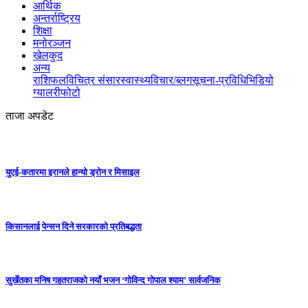
आर्थिक
अन्तर्राष्ट्रिय
शिक्षा
मनोरञ्जन
खेलकुद
अन्य
राशिफल
विचित्र संसार
स्वास्थ्य
विचार/ब्लग
सूचना-प्रविधि
भिडियो
ग्यालरी
फोटो
ताजा अपडेट
युएई-कतारमा इरानले हान्यो ड्रोन र मिसाइल
किसानलाई पेन्सन दिने सरकारको प्रतिबद्धता
सुर्खेतका मनिष गहतराजको नयाँ भजन ‘गोविन्द गोपाल श्याम’ सार्वजनिक