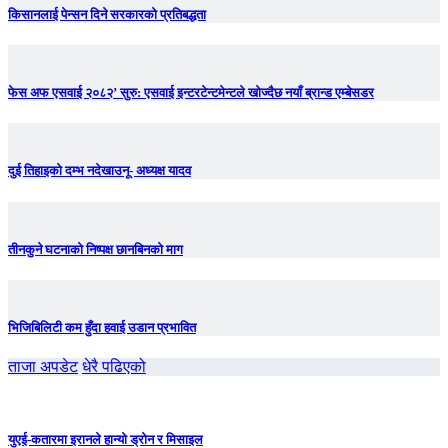
किसानलाई पेन्सन दिने सरकारको प्रतिबद्धता
फेस अफ एसवाई २०८२’ सुरु: एसवाई इन्टरटेन्टमेन्टले खोज्दैछ नयाँ ब्रान्ड एम्बेसडर
दुई तिहाइको दम्भ नदेखाउनू- अध्यक्ष यादव
तीनकुने घटनाकाे निष्पक्ष छानबिनकाे माग
भिजिबिलिटी कम हुँदा हवाई उडान प्रभावित
ताजा अपडेट
धेरै पढिएको
युएई-कतारमा इरानले हान्यो ड्रोन र मिसाइल