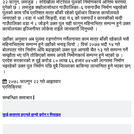
२२ फागुन, लमजुङ । रुदिखोला मोटरेवल पुलको निर्माणकार्य अन्तिम चरणमा
पुगेको छ । लमजुङ क्व्होलासोथार गाउँपालिका–६ पसगाउँमा निर्माण भइरहेको
पुलको काम पाँच प्रतिशत मात्र बाँकी रहेको पूर्वाधार विकास कार्यालयले
जनाएको छ ।वडा नं ५को सिङ्दी, वडा नं ६ को पसगाउँ र कास्कीको मादी
गाउँपालिका वडा नं ८ जोड्ने उक्त पुल यही फागुन महिनाभित्र सम्पन्न हुने उक्त
कार्यालयका इञ्जिनीयर लोकेस राईले जानकारी दिनुभयो ।
उहाँका अनुसार अब पुलमा रङ्गरोगन गर्नेलगायत काम मात्र बाँकी रहेकाले यसै
महिनाभित्रमा सम्पन्न हुने उहाँको भनाइ थियो । विसंं २०७७ भदौ १४ गते
बोलपत्र गरेर निर्माण अघि बढाइएको उक्त पुल आगामी चैत १३ गते सम्पन्न गर्ने
सम्झौता भए पनि तोकिएको समय अगावै निर्माणकार्य सम्पन्न हुने भएको छ ।
प्रदेश सरकारको रु दुई करोड ८० लाख ६६ हजार ७४५को लागतमा निर्माण
भइरहेको उक्त पुल निर्माण पछि दुबै जिल्लाका बासिन्दा लाभान्वित हुने भएका छन्
।
२०७८ फाल्गुन २२ गते आइतवार
प्रतिक्रिया
सम्बन्धित समाचार
युएई-कतारमा इरानले हान्यो ड्रोन र मिसाइल