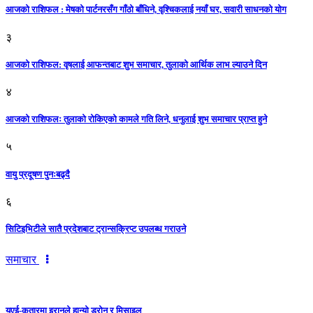
आजको राशिफल : मेषको पार्टनरसँग गाँठो बाँधिने, वृश्चिकलाई नयाँ घर, सवारी साधनकाे याेग
३
आजकाे राशिफल: वृषलाई आफन्तबाट शुभ समाचार, तुलाकाे आर्थिक लाभ ल्याउने दिन
४
आजको राशिफलः तुलाकाे रोकिएको कामले गति लिने, धनुलाई शुभ समाचार प्राप्त हुने
५
वायु प्रदूषण पुनःबढ्दै
६
सिटिइभिटीले सातै प्रदेशबाट ट्रान्सक्रिप्ट उपलब्ध गराउने
समाचार
युएई-कतारमा इरानले हान्यो ड्रोन र मिसाइल