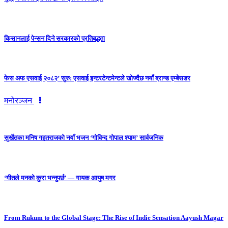
किसानलाई पेन्सन दिने सरकारको प्रतिबद्धता
फेस अफ एसवाई २०८२’ सुरु: एसवाई इन्टरटेन्टमेन्टले खोज्दैछ नयाँ ब्रान्ड एम्बेसडर
मनोरञ्जन
सुर्खेतका मनिष गहतराजको नयाँ भजन ‘गोविन्द गोपाल श्याम’ सार्वजनिक
‘गीतले मनको कुरा भन्नुपर्छ’ — गायक आयुष मगर
From Rukum to the Global Stage: The Rise of Indie Sensation Aayush Magar