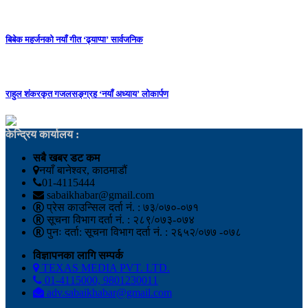
बिबेक महर्जनको नयाँ गीत ‘ढ्याप्पा’ सार्वजनिक
राहुल शंकरकृत गजलसङ्ग्रह ‘नयाँ अध्याय’ लोकार्पण
केन्द्रिय कार्यालय :
सबै खबर डट कम
नयाँ बानेश्वर, काठमाडौं
01-4115444
sabaikhabar@gmail.com
प्रेस काउन्सिल दर्ता नं. : ७३/०७०-०७१
सूचना विभाग दर्ता नं. : २८९/०७३-०७४
पुनः दर्ता: सूचना विभाग दर्ता नं. : २६५२/०७७ -०७८
विज्ञापनका लागि सम्पर्क
TEXAS MEDIA PVT. LTD.
01-4115000, 9801230011
adv.sabaikhabar@gmail.com