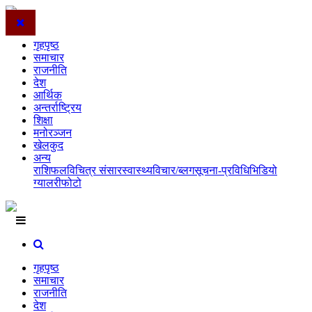
गृहपृष्ठ
समाचार
राजनीति
देश
आर्थिक
अन्तर्राष्ट्रिय
शिक्षा
मनोरञ्जन
खेलकुद
अन्य
राशिफल
विचित्र संसार
स्वास्थ्य
विचार/ब्लग
सूचना-प्रविधि
भिडियो
ग्यालरी
फोटो
गृहपृष्ठ
समाचार
राजनीति
देश