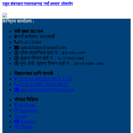
राहुल शंकरकृत गजलसङ्ग्रह ‘नयाँ अध्याय’ लोकार्पण
केन्द्रिय कार्यालय :
सबै खबर डट कम
नयाँ बानेश्वर, काठमाडौं
01-4115444
sabaikhabar@gmail.com
प्रेस काउन्सिल दर्ता नं. : ७३/०७०-०७१
सूचना विभाग दर्ता नं. : २८९/०७३-०७४
पुनः दर्ता: सूचना विभाग दर्ता नं. : २६५२/०७७ -०७८
विज्ञापनका लागि सम्पर्क
TEXAS MEDIA PVT. LTD.
01-4115000, 9801230011
adv.sabaikhabar@gmail.com
सोसल मिडिया
facebook
Instagram
𝕏.com
Youtube
Tiktok