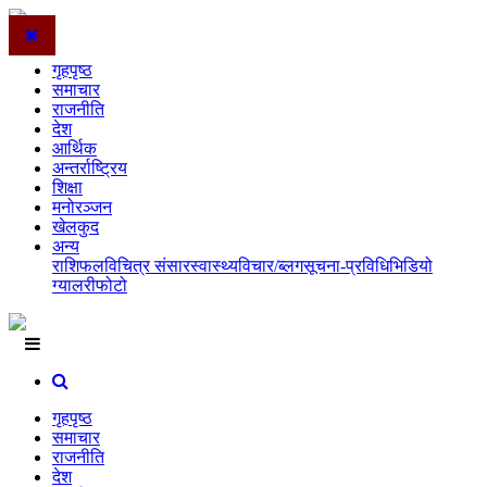
गृहपृष्ठ
समाचार
राजनीति
देश
आर्थिक
अन्तर्राष्ट्रिय
शिक्षा
मनोरञ्जन
खेलकुद
अन्य
राशिफल
विचित्र संसार
स्वास्थ्य
विचार/ब्लग
सूचना-प्रविधि
भिडियो
ग्यालरी
फोटो
गृहपृष्ठ
समाचार
राजनीति
देश