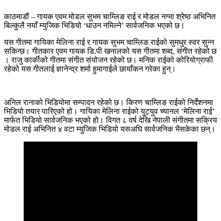
काठमाडौं – गायक एवम मोडल सुभम चाम्लिङ राई र मोडल नग्मा श्रेष्ठ अभिनित
बिल्कुलै नयाँ म्युजिक भिडियो ‘धाउन नमिल्ने’ सार्वजनिक भएको छ।
यस गीतमा गायिका मेलिना राई र गायक सुभम चाम्लिङ राईको सुमधुर स्वर सुन्न
सकिन्छ। गीतकार एवम गायक डि.पी खनालको यस गीतमा शब्द, संगीत रहेको छ
। राजु कार्कीको गीतमा संगीत संयोजन रहेको छ। मनिक राईको कोरियोग्राफी
रहेको यस गीतलाई ज्ञानेन्द्र शर्मा हुमागाईले छायाँकन गरेका हुन्।
अनिल रानाको भिडियोमा सम्पादन रहेको छ। किरण चाम्लिङ राईको निर्देशनमा
भिडियो तयार पारिएको हो। गायिका मेलिना राईको युट्युव च्यानल ‘मेलिना राई’
मार्फत भिडियो सार्वजनिक भएको हो। विगत ८ वर्ष देखि नेपाली संगीतमा सक्रिय
मोडल राई अभिनित ४ वटा म्युजिक भिडियो यसअघि सार्वजनिक भैसकेका छन्।