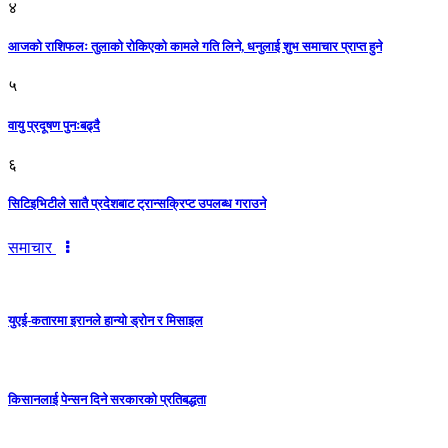
४
आजको राशिफलः तुलाकाे रोकिएको कामले गति लिने, धनुलाई शुभ समाचार प्राप्त हुने
५
वायु प्रदूषण पुनःबढ्दै
६
सिटिइभिटीले सातै प्रदेशबाट ट्रान्सक्रिप्ट उपलब्ध गराउने
समाचार
युएई-कतारमा इरानले हान्यो ड्रोन र मिसाइल
किसानलाई पेन्सन दिने सरकारको प्रतिबद्धता