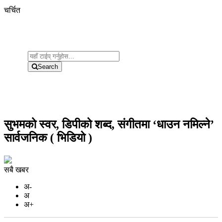
चर्चित
Search
सुभमको स्वर, डिपीको शब्द, संगीतमा ‘धाउन नमिल्ने’
सार्वजनिक ( भिडियो )
सबै खबर
अ-
अ
अ+