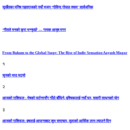
सुर्खेतका मनिष गहतराजको नयाँ भजन ‘गोविन्द गोपाल श्याम’ सार्वजनिक
‘गीतले मनको कुरा भन्नुपर्छ’ — गायक आयुष मगर
From Rukum to the Global Stage: The Rise of Indie Sensation Aayush Magar
१
सुनको भाउ घट्याे
२
आजको राशिफल : मेषको पार्टनरसँग गाँठो बाँधिने, वृश्चिकलाई नयाँ घर, सवारी साधनकाे याेग
३
आजकाे राशिफल: वृषलाई आफन्तबाट शुभ समाचार, तुलाकाे आर्थिक लाभ ल्याउने दिन