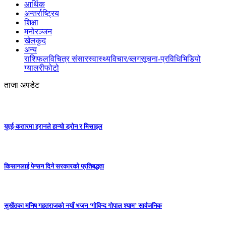
आर्थिक
अन्तर्राष्ट्रिय
शिक्षा
मनोरञ्जन
खेलकुद
अन्य
राशिफल
विचित्र संसार
स्वास्थ्य
विचार/ब्लग
सूचना-प्रविधि
भिडियो
ग्यालरी
फोटो
ताजा अपडेट
युएई-कतारमा इरानले हान्यो ड्रोन र मिसाइल
किसानलाई पेन्सन दिने सरकारको प्रतिबद्धता
सुर्खेतका मनिष गहतराजको नयाँ भजन ‘गोविन्द गोपाल श्याम’ सार्वजनिक