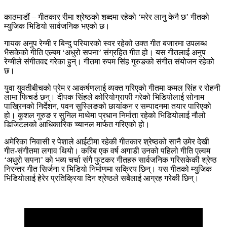
काठमाडौं – गीतकार रीमा श्रेष्ठको शब्दमा रहेको ‘मरेर लानु केनै छ’ गीतको
म्युजिक भिडियो सार्वजनिक भएको छ।
गायक अनुप रेग्मी र बिन्दु परियारको स्वर रहेको उक्त गीत बजारमा उपलब्ध
भैसकेको गीति एल्बम ‘अधुरो सपना’ संग्रहित गीत हो। यस गीतलाई अनुप
रेग्मीले संगीतवद्द गरेका हुन्। गीतमा रुपम सिंह गुरुङको संगीत संयोजन रहेको
छ।
युवा युवतीबीचको प्रेम र आकर्षणलाई व्यक्त गरिएको गीतमा कमल सिंह र रोहनी
लामा फिचर्ड छन्। दीपक सिंहले कोरियोग्राफी गरेको भिडियोलाई सोनाम
पाख्रिनको निर्देशन, पवन सुस्लिङको छायांकन र सम्पादनमा तयार पारिएको
हो। कुशल गुरुङ र सुनिल माथेमा प्रधान निर्माता रहेको भिडियोलाई नौलो
डिजिटलको आधिकारिक च्यानल मार्फत गरिएको हो।
अमेरिका निवासी र पेशाले आईटीमा रहेकी गीतकार श्रेष्ठको सानै उमेर देखी
गीत-संगीतमा लगाव थियो। करिब एक वर्ष अगाडी उनको पहिलो गीति एल्वम
‘अधुरो सपना’ को भव्य चर्चा संगै फुटकर गीतहरु सार्वजनिक गरिसकेकी श्रेष्ठ
निरन्तर गीत सिर्जना र भिडियो निर्माणमा सक्रिय छिन्। यस गीतको म्युजिक
भिडियोलाई हेरेर प्रतिक्रिया दिन श्रेष्ठले सबैलाई आग्रह गरेकी छिन्।