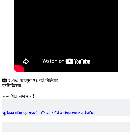
२०७८ फाल्गुन २६ गते बिहिवार
प्रतिक्रिया
सम्बन्धित समाचार
सुर्खेतका मनिष गहतराजको नयाँ भजन ‘गोविन्द गोपाल श्याम’ सार्वजनिक