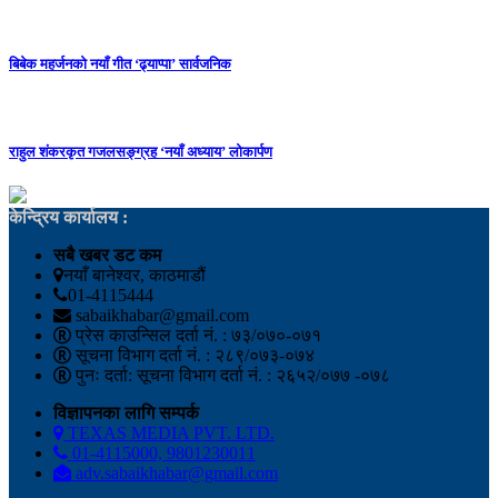
बिबेक महर्जनको नयाँ गीत ‘ढ्याप्पा’ सार्वजनिक
राहुल शंकरकृत गजलसङ्ग्रह ‘नयाँ अध्याय’ लोकार्पण
केन्द्रिय कार्यालय :
सबै खबर डट कम
नयाँ बानेश्वर, काठमाडौं
01-4115444
sabaikhabar@gmail.com
प्रेस काउन्सिल दर्ता नं. : ७३/०७०-०७१
सूचना विभाग दर्ता नं. : २८९/०७३-०७४
पुनः दर्ता: सूचना विभाग दर्ता नं. : २६५२/०७७ -०७८
विज्ञापनका लागि सम्पर्क
TEXAS MEDIA PVT. LTD.
01-4115000, 9801230011
adv.sabaikhabar@gmail.com