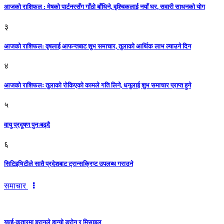
आजको राशिफल : मेषको पार्टनरसँग गाँठो बाँधिने, वृश्चिकलाई नयाँ घर, सवारी साधनकाे याेग
३
आजकाे राशिफल: वृषलाई आफन्तबाट शुभ समाचार, तुलाकाे आर्थिक लाभ ल्याउने दिन
४
आजको राशिफलः तुलाकाे रोकिएको कामले गति लिने, धनुलाई शुभ समाचार प्राप्त हुने
५
वायु प्रदूषण पुनःबढ्दै
६
सिटिइभिटीले सातै प्रदेशबाट ट्रान्सक्रिप्ट उपलब्ध गराउने
समाचार
युएई-कतारमा इरानले हान्यो ड्रोन र मिसाइल