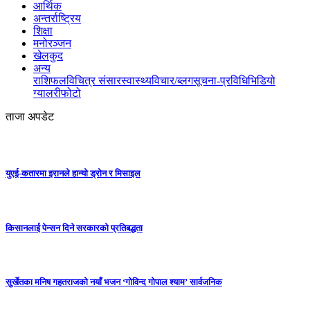
आर्थिक
अन्तर्राष्ट्रिय
शिक्षा
मनोरञ्जन
खेलकुद
अन्य
राशिफल
विचित्र संसार
स्वास्थ्य
विचार/ब्लग
सूचना-प्रविधि
भिडियो
ग्यालरी
फोटो
ताजा अपडेट
युएई-कतारमा इरानले हान्यो ड्रोन र मिसाइल
किसानलाई पेन्सन दिने सरकारको प्रतिबद्धता
सुर्खेतका मनिष गहतराजको नयाँ भजन ‘गोविन्द गोपाल श्याम’ सार्वजनिक