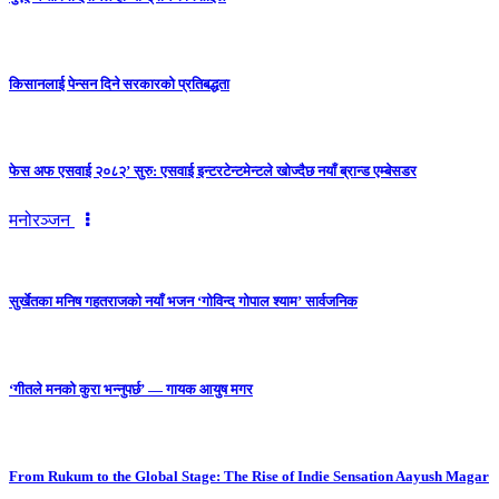
किसानलाई पेन्सन दिने सरकारको प्रतिबद्धता
फेस अफ एसवाई २०८२’ सुरु: एसवाई इन्टरटेन्टमेन्टले खोज्दैछ नयाँ ब्रान्ड एम्बेसडर
मनोरञ्जन
सुर्खेतका मनिष गहतराजको नयाँ भजन ‘गोविन्द गोपाल श्याम’ सार्वजनिक
‘गीतले मनको कुरा भन्नुपर्छ’ — गायक आयुष मगर
From Rukum to the Global Stage: The Rise of Indie Sensation Aayush Magar