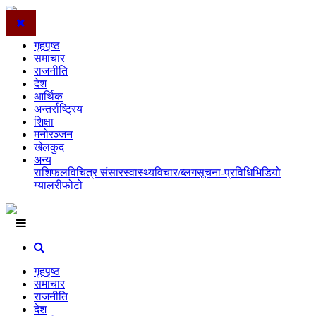
गृहपृष्ठ
समाचार
राजनीति
देश
आर्थिक
अन्तर्राष्ट्रिय
शिक्षा
मनोरञ्जन
खेलकुद
अन्य
राशिफल
विचित्र संसार
स्वास्थ्य
विचार/ब्लग
सूचना-प्रविधि
भिडियो
ग्यालरी
फोटो
गृहपृष्ठ
समाचार
राजनीति
देश