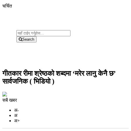
चर्चित
Search
गीतकार रीमा श्रेष्ठको शब्दमा ‘मरेर लानु केनै छ’
सार्वजनिक ( भिडियो )
सबै खबर
अ-
अ
अ+