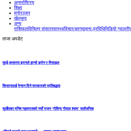
अन्तर्राष्ट्रिय
शिक्षा
मनोरञ्जन
खेलकुद
अन्य
राशिफल
विचित्र संसार
स्वास्थ्य
विचार/ब्लग
सूचना-प्रविधि
भिडियो ग्यालरी
ताजा अपडेट
युएई-कतारमा इरानले हान्यो ड्रोन र मिसाइल
किसानलाई पेन्सन दिने सरकारको प्रतिबद्धता
सुर्खेतका मनिष गहतराजको नयाँ भजन ‘गोविन्द गोपाल श्याम’ सार्वजनिक