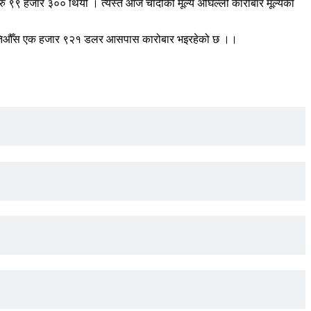
ु ९९ हजार ३०० थियो । त्यस्तै आज चाँदीको मूल्य अघिल्लो कारोबार मूल्यका
 सुन प्रतिऔँस एक हजार ९२१ डलर आसपास कारोबार भइरहेको छ ।।