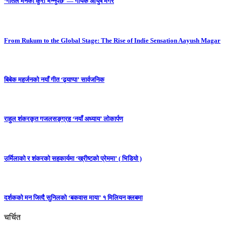
‘गीतले मनको कुरा भन्नुपर्छ’ — गायक आयुष मगर
From Rukum to the Global Stage: The Rise of Indie Sensation Aayush Magar
बिबेक महर्जनको नयाँ गीत ‘ढ्याप्पा’ सार्वजनिक
राहुल शंकरकृत गजलसङ्ग्रह ‘नयाँ अध्याय’ लोकार्पण
उर्मिलाको र शंकरको सहकार्यमा ‘ख्रीष्टको प्रेममा’ ( भिडियो )
दर्शकको मन जित्दै सुनिलको ‘बकवास माया’ १ मिलियन क्लबमा
चर्चित