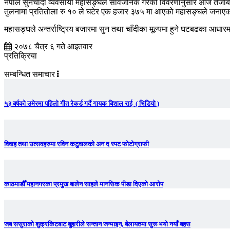
नेपाल सुनचाँदी व्यवसायी महासङ्घले सार्वजनिक गरेको विवरणानुसार आज तेजाबी
तुलनामा प्रतितोला रु १० ले घटेर एक हजार ३७५ मा आएको महासङ्घले जनाए
महासङ्घले अन्तर्राष्ट्रिय बजारमा सुन तथा चाँदीका मूल्यमा हुने घटबढका आ
२०७८ चैत्र ६ गते आइतवार
प्रतिक्रिया
सम्बन्धित समाचार
५३ बर्षको उमेरमा पहिलो गीत रेकर्ड गर्दै गायक बिशाल राई ( भिडियो )
विवाह तथा उत्सवहरुमा रविन कटुवालको अन द स्पट फोटोग्राफी
काठमाडौँ महानगरका प्रमुख बालेन साहले मानसिक पीडा दिएको आरोप
जब ससुराको शुक्रकिटबाट बुहारीले सन्तान जन्माइन, बेलायतमा सुरू भयो नयाँ बहस