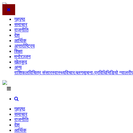
गृहपृष्ठ
समाचार
राजनीति
देश
आर्थिक
अन्तर्राष्ट्रिय
शिक्षा
मनोरञ्जन
खेलकुद
अन्य
राशिफल
विचित्र संसार
स्वास्थ्य
विचार/ब्लग
सूचना-प्रविधि
भिडियो ग्यालरी
गृहपृष्ठ
समाचार
राजनीति
देश
आर्थिक