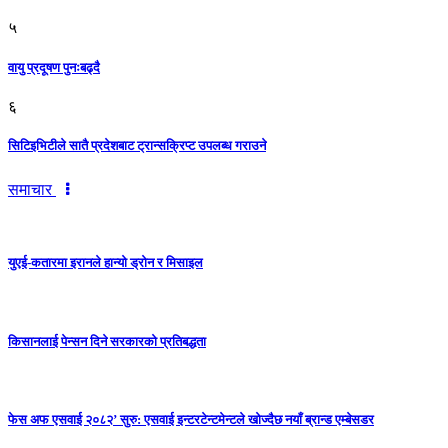
५
वायु प्रदूषण पुनःबढ्दै
६
सिटिइभिटीले सातै प्रदेशबाट ट्रान्सक्रिप्ट उपलब्ध गराउने
समाचार
युएई-कतारमा इरानले हान्यो ड्रोन र मिसाइल
किसानलाई पेन्सन दिने सरकारको प्रतिबद्धता
फेस अफ एसवाई २०८२’ सुरु: एसवाई इन्टरटेन्टमेन्टले खोज्दैछ नयाँ ब्रान्ड एम्बेसडर