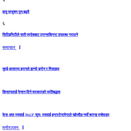
५
वायु प्रदूषण पुनःबढ्दै
६
सिटिइभिटीले सातै प्रदेशबाट ट्रान्सक्रिप्ट उपलब्ध गराउने
समाचार
युएई-कतारमा इरानले हान्यो ड्रोन र मिसाइल
किसानलाई पेन्सन दिने सरकारको प्रतिबद्धता
फेस अफ एसवाई २०८२’ सुरु: एसवाई इन्टरटेन्टमेन्टले खोज्दैछ नयाँ ब्रान्ड एम्बेसडर
मनोरञ्जन