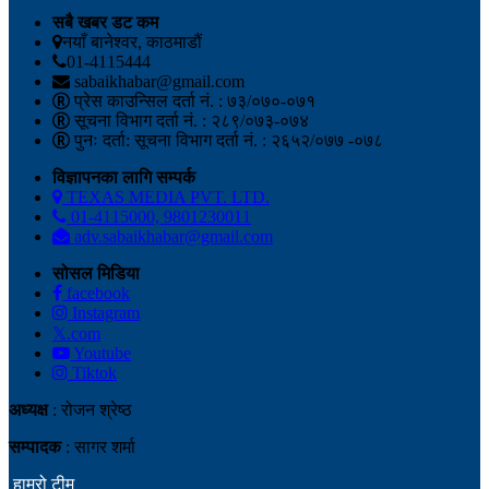
सबै खबर डट कम
नयाँ बानेश्वर, काठमाडौं
01-4115444
sabaikhabar@gmail.com
प्रेस काउन्सिल दर्ता नं. : ७३/०७०-०७१
सूचना विभाग दर्ता नं. : २८९/०७३-०७४
पुनः दर्ता: सूचना विभाग दर्ता नं. : २६५२/०७७ -०७८
विज्ञापनका लागि सम्पर्क
TEXAS MEDIA PVT. LTD.
01-4115000, 9801230011
adv.sabaikhabar@gmail.com
सोसल मिडिया
facebook
Instagram
𝕏.com
Youtube
Tiktok
अध्यक्ष
: रोजन श्रेष्ठ
सम्पादक
: सागर शर्मा
हाम्रो टीम