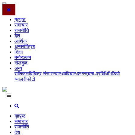
गृहपृष्ठ
समाचार
राजनीति
देश
आर्थिक
अन्तर्राष्ट्रिय
शिक्षा
मनोरञ्जन
खेलकुद
अन्य
राशिफल
विचित्र संसार
स्वास्थ्य
विचार/ब्लग
सूचना-प्रविधि
भिडियो
ग्यालरी
फोटो
गृहपृष्ठ
समाचार
राजनीति
देश