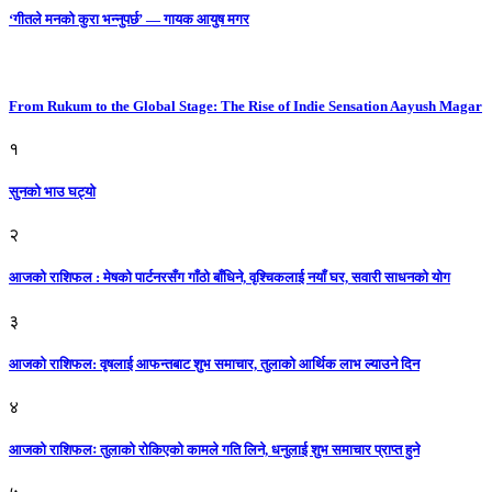
‘गीतले मनको कुरा भन्नुपर्छ’ — गायक आयुष मगर
From Rukum to the Global Stage: The Rise of Indie Sensation Aayush Magar
१
सुनको भाउ घट्याे
२
आजको राशिफल : मेषको पार्टनरसँग गाँठो बाँधिने, वृश्चिकलाई नयाँ घर, सवारी साधनकाे याेग
३
आजकाे राशिफल: वृषलाई आफन्तबाट शुभ समाचार, तुलाकाे आर्थिक लाभ ल्याउने दिन
४
आजको राशिफलः तुलाकाे रोकिएको कामले गति लिने, धनुलाई शुभ समाचार प्राप्त हुने