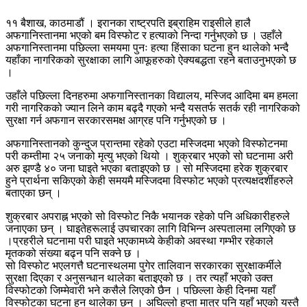
११ बैशाख, काठमाडौं । इरानका राष्ट्रपति इब्राहिम राइसीले हालै
अफगानिस्तानमा भएको बम विस्फोट र हत्याको निन्दा गर्नुभएको छ । उहाँले
अफगानिस्तानमा पछिल्ला समयमा पुनः हत्या हिंसाका घटना हुन थालेको भन्दै
यहाँका नागरिकको सुरक्षाका लागि आफूहरुको ऐक्यबद्धता रहने बताउनुभएको छ
।
उहाँले पछिल्ला दिनहरुमा अफगानिस्तानका विद्यालय, मस्जिद आदिमा बम हमला
गरी नागरिकको ज्यान लिने काम बढ्दै गएको भन्दै यसतर्फ सतर्क रही नागरिकको
सुरक्षा गर्न अफगान सरकारसमक्ष आग्रह पनि गर्नुभएको छ ।
अफगानिस्तानको कुन्दुज प्रान्तमा रहेको एउटा मस्जिदमा भएको विस्फोटनमा
परी कम्तीमा २५ जनाको मृत्यु भएको थियो । शुक्रबार भएको सो घटनामा अरी
अरु झण्डै ४० जना घाइते भएका बताइएको छ । सो मस्जिदमा हरेक शुक्रबार
हुने प्रार्थना सकिएको केही समयमै मस्जिदमा विस्फोट भएको प्रत्यक्षदर्शीहरुले
बताएका छन् ।
शुक्रबार अपराह्न भएको सो विस्फोट निकै भयानक रहेको पनि अधिकारीहरुले
जनाएका छन् । घाइतेहरूलाई उपचारका लागि विभिन्न अस्पतालमा लगिएको छ
।प्रहरीले घटनामा परी घाइते भएकामध्ये केहीको अवस्था गम्भीर रहेकाले
मृतकको संख्या बढ्न पनि सक्ने छ ।
सो विस्फोट भएलगत्तै घटनास्थलमा पुगेर तालिवान सरकारका सुरक्षाकर्मीले
सुरक्षा दिएका र अनुसन्धान थालेका बताइएको छ । तर त्यहाँ भएको उक्त
विस्फोटको जिम्मेवारी भने कसैले लिएको छैन । पछिल्ला केही दिनमा यहाँ
विस्फोटका घटना हुन थालेका छन् । अघिल्लो हप्ता मात्र पनि यहाँ भएको यस्तै