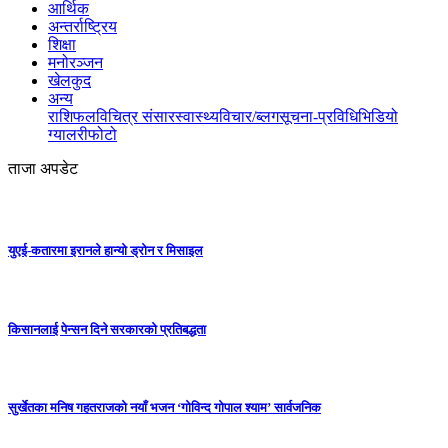
आर्थिक
अन्तर्राष्ट्रिय
शिक्षा
मनोरञ्जन
खेलकुद
अन्य
राशिफल
विचित्र संसार
स्वास्थ्य
विचार/ब्लग
सूचना-प्रविधि
भिडियो
ग्यालरी
फोटो
ताजा अपडेट
युएई-कतारमा इरानले हान्यो ड्रोन र मिसाइल
किसानलाई पेन्सन दिने सरकारको प्रतिबद्धता
सुर्खेतका मनिष गहतराजको नयाँ भजन ‘गोविन्द गोपाल श्याम’ सार्वजनिक