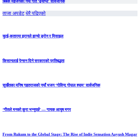
बिबेक महर्जनको नयाँ गीत ‘ढ्याप्पा’ सार्वजनिक
ताजा अपडेट
धेरै पढिएको
युएई-कतारमा इरानले हान्यो ड्रोन र मिसाइल
किसानलाई पेन्सन दिने सरकारको प्रतिबद्धता
सुर्खेतका मनिष गहतराजको नयाँ भजन ‘गोविन्द गोपाल श्याम’ सार्वजनिक
‘गीतले मनको कुरा भन्नुपर्छ’ — गायक आयुष मगर
From Rukum to the Global Stage: The Rise of Indie Sensation Aayush Magar