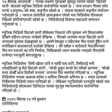
१४ बैशाख, काठमाडौं । गायक लक्ष्मण गुरुङको सुमधुर स्वरमा रहेको ‘छिटको
सारी’ बोलको म्युजिक भिडियो सार्वजनिक भएको छ । नाच प्रधान गीतमा प्रेम
पाण्डे ९अनुपम० को शब्द, सङ्गीत रहेको छ । साहस शाक्यले सङ्गीत संयोजन
गर्नुभएको छ । नवराज उप्रेतीले छायाङ्कन गरेको यस भिडियोमा दीपकएम
सिंहको कोरियोग्राफी रहेको छ । भिडियोलाई विकास दाहालले सम्पादन
गर्नुभएको छ ।
म्युजिक भिडियो छिटको सारी शीर्षकमा निकाले पनि दृश्यमा भने तिघ्रासमेत
देखिने पहिरन लगाएर नाचेको देखिन्छ । गीतको अन्त्यमा मात्र छिटको सारी
लगाएको दृश्यमा देखाइएको छ । आफ्नै वेषभूषा र पहिरनमा गीत राम्रो हुँदैन भन्ने
मनोविज्ञान कलाकारले पालेको देखिन्छ । धेरै दर्शक र स्रोताले नेपालीपनका
गीत मन पराउने भए पनि निर्माता, निर्देशकको ध्यान यसतर्फ नगएको गीतप्रेमी
राजेन्द्र पराजुली बताउनुहुन्छ ।
म्युजिक भिडियोमा ‘तिमी खोला पारि म चाहिँ यता वारि, तिमीलाई भनी
ल्याइदिएको छु मैले छिटको सारी’, ‘जोडी ढुकुर बस्यो हेर घरैको छानामा’, ‘चोखो
माया लेखौँ आज दिलैको पानामा’ लगायत गीत समावेश गरिएको छ । म्युजिक
भिडियोमा नायक आकाश श्रेष्ठ र कविता विष्टको अभिनय छ । श्याम लामाको
निर्देशनमा भिडियो तयार पारिएको हो । जेबिआर स्टुडियोको प्रस्तुति रहेको यस
भिडियोलाई ओएसआर डिजिटल नामक युट्युब च्यानलमार्फत सार्वजनिक
गरिएको हो ।
२०७९ बैशाख १४ गते बुधवार
प्रतिक्रिया