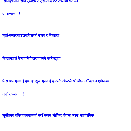
सिटिइभिटीले सातै प्रदेशबाट ट्रान्सक्रिप्ट उपलब्ध गराउने
समाचार
युएई-कतारमा इरानले हान्यो ड्रोन र मिसाइल
किसानलाई पेन्सन दिने सरकारको प्रतिबद्धता
फेस अफ एसवाई २०८२’ सुरु: एसवाई इन्टरटेन्टमेन्टले खोज्दैछ नयाँ ब्रान्ड एम्बेसडर
मनोरञ्जन
सुर्खेतका मनिष गहतराजको नयाँ भजन ‘गोविन्द गोपाल श्याम’ सार्वजनिक