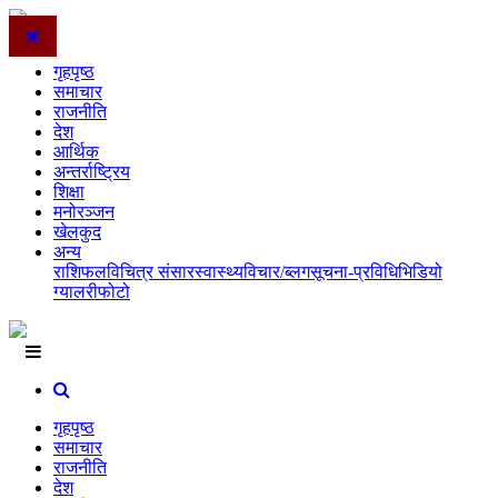
गृहपृष्ठ
समाचार
राजनीति
देश
आर्थिक
अन्तर्राष्ट्रिय
शिक्षा
मनोरञ्जन
खेलकुद
अन्य
राशिफल
विचित्र संसार
स्वास्थ्य
विचार/ब्लग
सूचना-प्रविधि
भिडियो
ग्यालरी
फोटो
गृहपृष्ठ
समाचार
राजनीति
देश