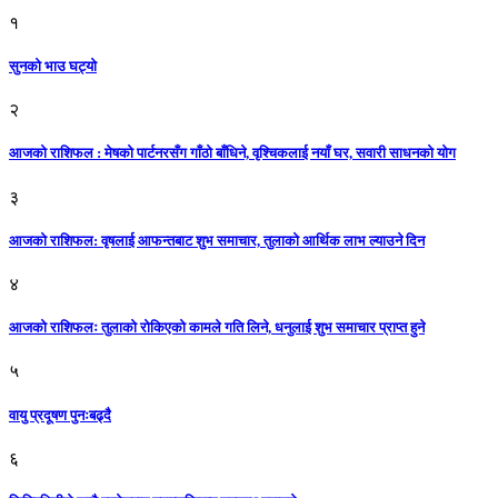
१
सुनको भाउ घट्याे
२
आजको राशिफल : मेषको पार्टनरसँग गाँठो बाँधिने, वृश्चिकलाई नयाँ घर, सवारी साधनकाे याेग
३
आजकाे राशिफल: वृषलाई आफन्तबाट शुभ समाचार, तुलाकाे आर्थिक लाभ ल्याउने दिन
४
आजको राशिफलः तुलाकाे रोकिएको कामले गति लिने, धनुलाई शुभ समाचार प्राप्त हुने
५
वायु प्रदूषण पुनःबढ्दै
६