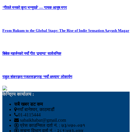
‘गीतले मनको कुरा भन्नुपर्छ’ — गायक आयुष मगर
From Rukum to the Global Stage: The Rise of Indie Sensation Aayush Magar
बिबेक महर्जनको नयाँ गीत ‘ढ्याप्पा’ सार्वजनिक
राहुल शंकरकृत गजलसङ्ग्रह ‘नयाँ अध्याय’ लोकार्पण
केन्द्रिय कार्यालय :
सबै खबर डट कम
नयाँ बानेश्वर, काठमाडौं
01-4115444
sabaikhabar@gmail.com
प्रेस काउन्सिल दर्ता नं. : ७३/०७०-०७१
सूचना विभाग दर्ता नं. : २८९/०७३-०७४