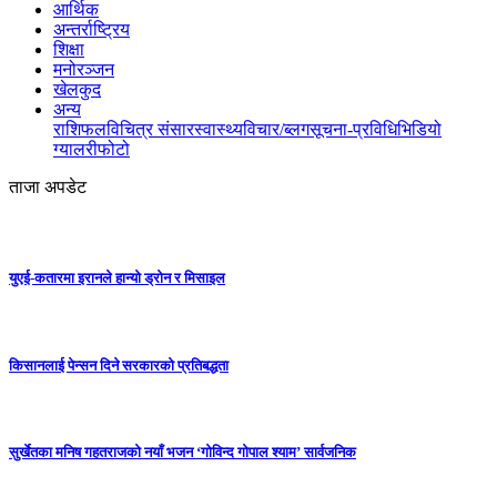
आर्थिक
अन्तर्राष्ट्रिय
शिक्षा
मनोरञ्जन
खेलकुद
अन्य
राशिफल
विचित्र संसार
स्वास्थ्य
विचार/ब्लग
सूचना-प्रविधि
भिडियो
ग्यालरी
फोटो
ताजा अपडेट
युएई-कतारमा इरानले हान्यो ड्रोन र मिसाइल
किसानलाई पेन्सन दिने सरकारको प्रतिबद्धता
सुर्खेतका मनिष गहतराजको नयाँ भजन ‘गोविन्द गोपाल श्याम’ सार्वजनिक