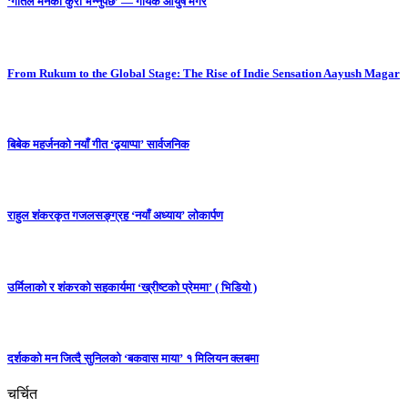
‘गीतले मनको कुरा भन्नुपर्छ’ — गायक आयुष मगर
From Rukum to the Global Stage: The Rise of Indie Sensation Aayush Magar
बिबेक महर्जनको नयाँ गीत ‘ढ्याप्पा’ सार्वजनिक
राहुल शंकरकृत गजलसङ्ग्रह ‘नयाँ अध्याय’ लोकार्पण
उर्मिलाको र शंकरको सहकार्यमा ‘ख्रीष्टको प्रेममा’ ( भिडियो )
दर्शकको मन जित्दै सुनिलको ‘बकवास माया’ १ मिलियन क्लबमा
चर्चित