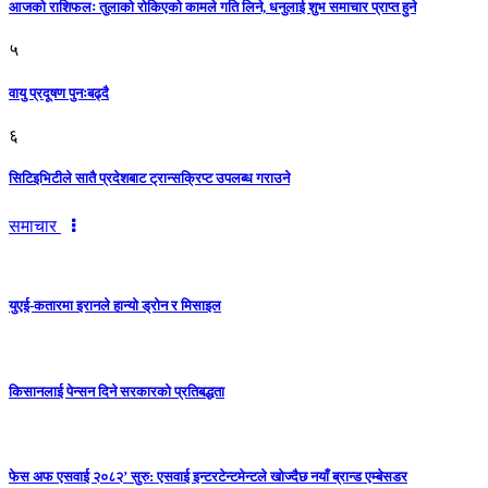
आजको राशिफलः तुलाकाे रोकिएको कामले गति लिने, धनुलाई शुभ समाचार प्राप्त हुने
५
वायु प्रदूषण पुनःबढ्दै
६
सिटिइभिटीले सातै प्रदेशबाट ट्रान्सक्रिप्ट उपलब्ध गराउने
समाचार
युएई-कतारमा इरानले हान्यो ड्रोन र मिसाइल
किसानलाई पेन्सन दिने सरकारको प्रतिबद्धता
फेस अफ एसवाई २०८२’ सुरु: एसवाई इन्टरटेन्टमेन्टले खोज्दैछ नयाँ ब्रान्ड एम्बेसडर