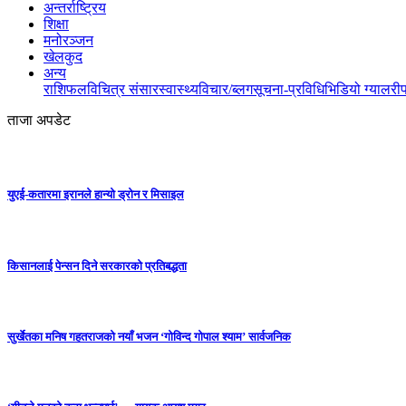
अन्तर्राष्ट्रिय
शिक्षा
मनोरञ्जन
खेलकुद
अन्य
राशिफल
विचित्र संसार
स्वास्थ्य
विचार/ब्लग
सूचना-प्रविधि
भिडियो ग्यालरी
ताजा अपडेट
युएई-कतारमा इरानले हान्यो ड्रोन र मिसाइल
किसानलाई पेन्सन दिने सरकारको प्रतिबद्धता
सुर्खेतका मनिष गहतराजको नयाँ भजन ‘गोविन्द गोपाल श्याम’ सार्वजनिक