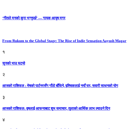
‘गीतले मनको कुरा भन्नुपर्छ’ — गायक आयुष मगर
From Rukum to the Global Stage: The Rise of Indie Sensation Aayush Magar
१
सुनको भाउ घट्याे
२
आजको राशिफल : मेषको पार्टनरसँग गाँठो बाँधिने, वृश्चिकलाई नयाँ घर, सवारी साधनकाे याेग
३
आजकाे राशिफल: वृषलाई आफन्तबाट शुभ समाचार, तुलाकाे आर्थिक लाभ ल्याउने दिन
४