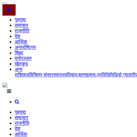
गृहपृष्ठ
समाचार
राजनीति
देश
आर्थिक
अन्तर्राष्ट्रिय
शिक्षा
मनोरञ्जन
खेलकुद
अन्य
राशिफल
विचित्र संसार
स्वास्थ्य
विचार/ब्लग
सूचना-प्रविधि
भिडियो ग्यालरी
गृहपृष्ठ
समाचार
राजनीति
देश
आर्थिक