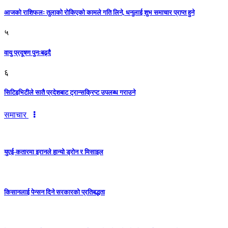
आजको राशिफलः तुलाकाे रोकिएको कामले गति लिने, धनुलाई शुभ समाचार प्राप्त हुने
५
वायु प्रदूषण पुनःबढ्दै
६
सिटिइभिटीले सातै प्रदेशबाट ट्रान्सक्रिप्ट उपलब्ध गराउने
समाचार
युएई-कतारमा इरानले हान्यो ड्रोन र मिसाइल
किसानलाई पेन्सन दिने सरकारको प्रतिबद्धता