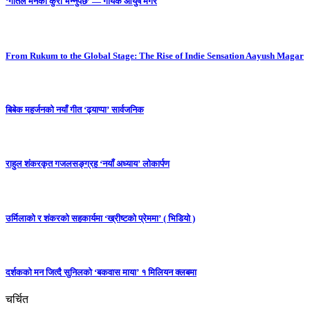
‘गीतले मनको कुरा भन्नुपर्छ’ — गायक आयुष मगर
From Rukum to the Global Stage: The Rise of Indie Sensation Aayush Magar
बिबेक महर्जनको नयाँ गीत ‘ढ्याप्पा’ सार्वजनिक
राहुल शंकरकृत गजलसङ्ग्रह ‘नयाँ अध्याय’ लोकार्पण
उर्मिलाको र शंकरको सहकार्यमा ‘ख्रीष्टको प्रेममा’ ( भिडियो )
दर्शकको मन जित्दै सुनिलको ‘बकवास माया’ १ मिलियन क्लबमा
चर्चित