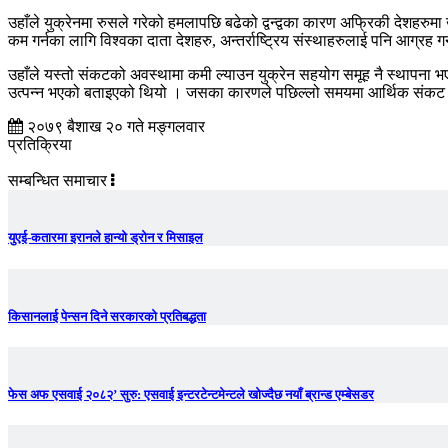
उहाँले युक्रेनमा रुसले गरेको हमलापछि बढेको द्वन्द्वका कारण अफ्रिकी देशहरु
कम गर्नका लागि विश्वका दाता देशहरु, अन्तर्राष्ट्रिय संस्थाहरुलाई पनि आग्रह
उहाँले यस्तो संकटको अवस्थामा कमी ल्याउन युक्रेन सहयोग समूह नै स्थापना 
उत्पन्न भएको बताइएको थियो । जसका कारणले पछिल्लो समयमा आर्थिक संकट मा
२०७९ बैशाख २० गते मङ्गलवार
प्रतिक्रिया
सम्बन्धित समाचार
युएई-कतारमा इरानले हान्यो ड्रोन र मिसाइल
किसानलाई पेन्सन दिने सरकारको प्रतिबद्धता
फेस अफ एसवाई २०८२’ सुरु: एसवाई इन्टरटेन्टमेन्टले खोज्दैछ नयाँ ब्रान्ड एम्बेसडर