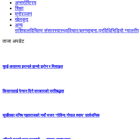
अन्तर्राष्ट्रिय
शिक्षा
मनोरञ्जन
खेलकुद
अन्य
राशिफल
विचित्र संसार
स्वास्थ्य
विचार/ब्लग
सूचना-प्रविधि
भिडियो ग्यालरी
ताजा अपडेट
युएई-कतारमा इरानले हान्यो ड्रोन र मिसाइल
किसानलाई पेन्सन दिने सरकारको प्रतिबद्धता
सुर्खेतका मनिष गहतराजको नयाँ भजन ‘गोविन्द गोपाल श्याम’ सार्वजनिक