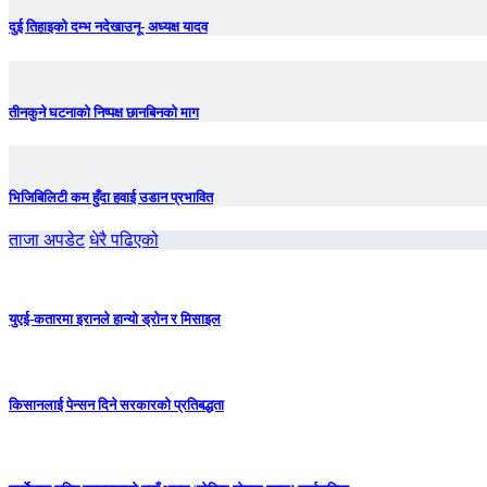
दुई तिहाइको दम्भ नदेखाउनू- अध्यक्ष यादव
तीनकुने घटनाकाे निष्पक्ष छानबिनकाे माग
भिजिबिलिटी कम हुँदा हवाई उडान प्रभावित
ताजा अपडेट
धेरै पढिएको
युएई-कतारमा इरानले हान्यो ड्रोन र मिसाइल
किसानलाई पेन्सन दिने सरकारको प्रतिबद्धता