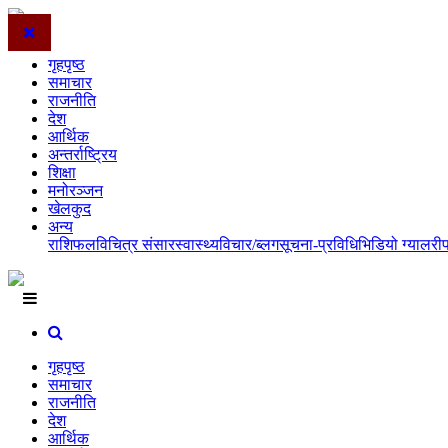
गृहपृष्ठ
समाचार
राजनीति
देश
आर्थिक
अन्तर्राष्ट्रिय
शिक्षा
मनोरञ्जन
खेलकुद
अन्य
राशिफल
विचित्र संसार
स्वास्थ्य
विचार/ब्लग
सूचना-प्रविधि
भिडियो ग्यालरी
गृहपृष्ठ
समाचार
राजनीति
देश
आर्थिक