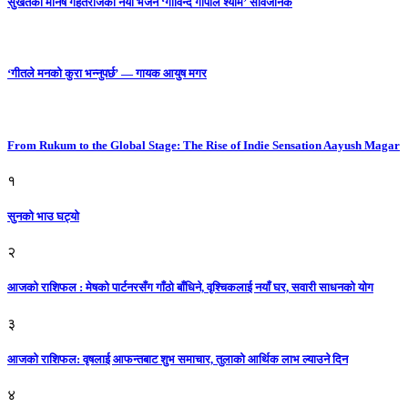
सुर्खेतका मनिष गहतराजको नयाँ भजन ‘गोविन्द गोपाल श्याम’ सार्वजनिक
‘गीतले मनको कुरा भन्नुपर्छ’ — गायक आयुष मगर
From Rukum to the Global Stage: The Rise of Indie Sensation Aayush Magar
१
सुनको भाउ घट्याे
२
आजको राशिफल : मेषको पार्टनरसँग गाँठो बाँधिने, वृश्चिकलाई नयाँ घर, सवारी साधनकाे याेग
३
आजकाे राशिफल: वृषलाई आफन्तबाट शुभ समाचार, तुलाकाे आर्थिक लाभ ल्याउने दिन
४