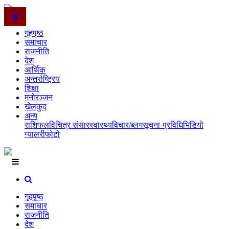
गृहपृष्ठ
समाचार
राजनीति
देश
आर्थिक
अन्तर्राष्ट्रिय
शिक्षा
मनोरञ्जन
खेलकुद
अन्य
राशिफल
विचित्र संसार
स्वास्थ्य
विचार/ब्लग
सूचना-प्रविधि
भिडियो
ग्यालरी
फोटो
गृहपृष्ठ
समाचार
राजनीति
देश