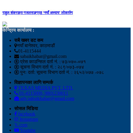
राहुल शंकरकृत गजलसङ्ग्रह ‘नयाँ अध्याय’ लोकार्पण
केन्द्रिय कार्यालय :
सबै खबर डट कम
नयाँ बानेश्वर, काठमाडौं
01-4115444
sabaikhabar@gmail.com
प्रेस काउन्सिल दर्ता नं. : ७३/०७०-०७१
सूचना विभाग दर्ता नं. : २८९/०७३-०७४
पुनः दर्ता: सूचना विभाग दर्ता नं. : २६५२/०७७ -०७८
विज्ञापनका लागि सम्पर्क
TEXAS MEDIA PVT. LTD.
01-4115000, 9801230011
adv.sabaikhabar@gmail.com
सोसल मिडिया
facebook
Instagram
𝕏.com
Youtube