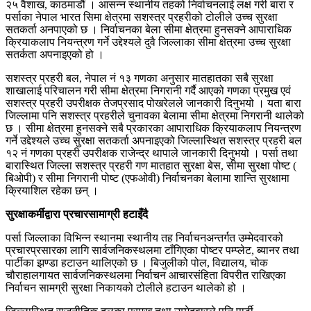
२५ वैशाख, काठमाडौं । आसन्न स्थानीय तहको निर्वाचनलाई लक्ष गरी बारा र
पर्साका नेपाल भारत सिमा क्षेत्रमा सशस्त्र प्रहरीको टोलीले उच्च सुरक्षा
सतकर्ता अनपाएको छ । निर्वाचनका बेला सीमा क्षेत्रमा हुनसक्ने आपाराधिक
क्रियाकलाप नियन्त्रण गर्ने उद्देश्यले दुवै जिल्लाका सीमा क्षेत्रमा उच्च सुरक्षा
सतर्कता अपनाइएको हो ।
सशस्त्र प्रहरी बल, नेपाल नं १३ गणका अनुसार मातहातका सबै सुरक्षा
शाखालाई परिचालन गरी सीमा क्षेत्रमा निगरानी गर्दै आएको गणका प्रमुख एवं
सशस्त्र प्रहरी उपरीक्षक तेजप्रसाद पोखरेलले जानकारी दिनुभयो । यता बारा
जिल्लामा पनि सशस्त्र प्रहरीले चुनावका बेलामा सीमा क्षेत्रमा निगरानी थालेको
छ । सीमा क्षेत्रमा हुनसक्ने सबै प्रकारका आपाराधिक क्रियाकलाप नियन्त्रण
गर्ने उद्देश्यले उच्च सुरक्षा सतकर्ता अपनाइएको जिल्लास्थित सशस्त्र प्रहरी बल
१२ नं गणका प्रहरी उपरीक्षक राजेन्द्र थापाले जानकारी दिनुभयो । पर्सा तथा
बारास्थित जिल्ला सशस्त्र प्रहरी गण मातहात सुरक्षा बेस, सीमा सुरक्षा पोष्ट (
बिओपी) र सीमा निगरानी पोष्ट (एफओवी) निर्वाचनका बेलामा शान्ति सुरक्षामा
क्रियाशिल रहेका छन् ।
सुरक्षाकर्मीद्वारा प्रचारसामाग्री हटाइँदै
पर्सा जिल्लाका विभिन्न स्थानमा स्थानीय तह निर्वाचनअन्तर्गत उम्मेदवारको
प्रचारप्रसारका लागि सार्वजनिकस्थलमा टाँगिएका पोष्टर पम्प्लेट, ब्यानर तथा
पार्टीका झण्डा हटाउन थालिएको छ । बिजुलीको पोल, विद्यालय, चोक
चौराहालगायत सार्वजनिकस्थलमा निर्वाचन आचारसंहिता विपरीत राखिएका
निर्वाचन सामग्री सुरक्षा निकायको टोलीले हटाउन थालेको हो ।