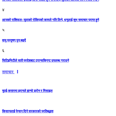
४
आजको राशिफलः तुलाकाे रोकिएको कामले गति लिने, धनुलाई शुभ समाचार प्राप्त हुने
५
वायु प्रदूषण पुनःबढ्दै
६
सिटिइभिटीले सातै प्रदेशबाट ट्रान्सक्रिप्ट उपलब्ध गराउने
समाचार
युएई-कतारमा इरानले हान्यो ड्रोन र मिसाइल
किसानलाई पेन्सन दिने सरकारको प्रतिबद्धता