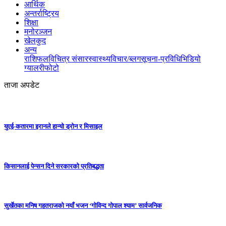
आर्थिक
अन्तर्राष्ट्रिय
शिक्षा
मनोरञ्जन
खेलकुद
अन्य
राशिफल
विचित्र संसार
स्वास्थ्य
विचार/ब्लग
सूचना-प्रविधि
भिडियो
ग्यालरी
फोटो
ताजा अपडेट
युएई-कतारमा इरानले हान्यो ड्रोन र मिसाइल
किसानलाई पेन्सन दिने सरकारको प्रतिबद्धता
सुर्खेतका मनिष गहतराजको नयाँ भजन ‘गोविन्द गोपाल श्याम’ सार्वजनिक