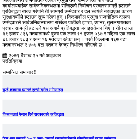
जिल्लास्थित राजनीतिक दलका प्रमुख तथा उम्मेदवारले पनि पार्टी
कार्यालयबाहेक सार्वजनिकस्थलमा राखिएको निर्वाचन प्रचारसामग्री हटाउने
प्रतिबद्धता व्यक्त गरेपनि ती सामग्री उम्मेदवार र दल स्वयंले नहटाएका कारण
सुरक्षाकर्मीले हटाउन सुरू गरेका हुन् ।क्रियाशील प्रमुख राजनीतिक दलका
उम्मेदवारले सार्वजनिकस्थलमा राखेका पार्टीको झण्डा, ब्यानर, तुललगायतका
प्रचार सामग्री हटाउने यस अगाबै प्रतिबद्धता जनाइसकेका थिए । तीन लाख
३९ हजार ८३६ मतदातामध्ये पुरुष एक लाख ९१ हजार ५३७ र महिला एक लाख
४८ हजार २८३ र अन्य १६ मतदाता रहेका छन् । पर्सा जिल्लामा १६७ वटा
मतदानस्थल र ४०४ वटा मतदान केन्द्र निर्धारण गरिएको छ ।
२०७९ बैशाख २५ गते आइतवार
प्रतिक्रिया
सम्बन्धित समाचार
युएई-कतारमा इरानले हान्यो ड्रोन र मिसाइल
किसानलाई पेन्सन दिने सरकारको प्रतिबद्धता
फेस अफ एसवाई २०८२’ सुरु: एसवाई इन्टरटेन्टमेन्टले खोज्दैछ नयाँ ब्रान्ड एम्बेसडर