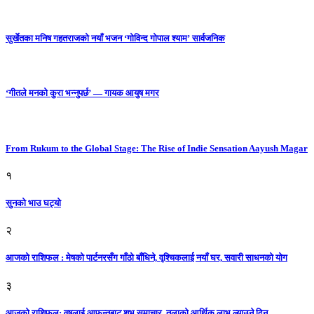
सुर्खेतका मनिष गहतराजको नयाँ भजन ‘गोविन्द गोपाल श्याम’ सार्वजनिक
‘गीतले मनको कुरा भन्नुपर्छ’ — गायक आयुष मगर
From Rukum to the Global Stage: The Rise of Indie Sensation Aayush Magar
१
सुनको भाउ घट्याे
२
आजको राशिफल : मेषको पार्टनरसँग गाँठो बाँधिने, वृश्चिकलाई नयाँ घर, सवारी साधनकाे याेग
३
आजकाे राशिफल: वृषलाई आफन्तबाट शुभ समाचार, तुलाकाे आर्थिक लाभ ल्याउने दिन