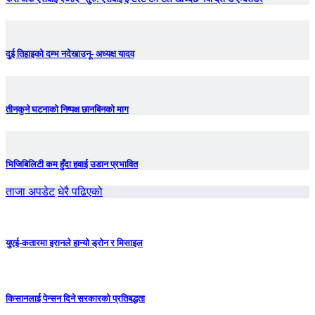
दुई तिहाइको दम्भ नदेखाउनू- अध्यक्ष यादव
तीनकुने घटनाकाे निष्पक्ष छानबिनकाे माग
भिजिबिलिटी कम हुँदा हवाई उडान प्रभावित
ताजा अपडेट
धेरै पढिएको
युएई-कतारमा इरानले हान्यो ड्रोन र मिसाइल
किसानलाई पेन्सन दिने सरकारको प्रतिबद्धता