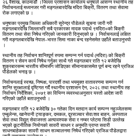
२६ वैशाख, काठमाडौं ।जिल्ला प्रशासन कार्यालय धनुषाले आसन्न स्थानीय तह
निर्वाचनलाई मध्यनजर गरी मङ्गलबारदेखि मदिरा बिक्री, वितरण तथा सेवामा
रोक लगाएको छ ।
धनुषाका प्रमुख जिल्ला अधिकारी सुरेन्द्र पौडेलले सूचना जारी गरी
मङ्गलबारदेखि जिल्लाभरि सबै प्रकारका मादक पदार्थ ९मदिरा०को बिक्री
वितरण तथा सेवा निषेध गरिएको जानकारी दिनुभएको छ । निर्वाचनलाई लक्षित
गरी मङ्गलबारदेखि नेपाल–भारत सिमा नाका बन्द रहनेसमेत उहाँले बताउनुभयो
।
स्थानीय तह निर्वाचन शान्तिपूर्ण रुपमा सम्पन्न गर्न पदार्थ (मदिरा) को बिक्री
वितरण र सेवन कार्य निषेध गर्नुका साथै गते मङ्गलबार राति १२ बजेदेखि
शुक्रबारसम्म भारतीय सीमासँग जोडिएका सीमानाकासमेत पूर्ण बन्द रहने प्रजिअ
पौडेलको भनाइ छ ।
निर्वाचनलाई स्वच्छ, निष्पक्ष, पारदर्शी तथा भयमुक्त वातावरणमा सम्पन्न गर्न
शान्ति सुरक्षालाई दृष्टिगत गर्दै स्थानीय प्रशासन ऐन, २०२८ तथा स्थानीय तह
निर्वाचन निर्देशिका, २०७९ का विभिन्न व्यवस्थाअनुसार यस्तो आदेश जारी
गरिएको उहाँले बताउनुभयो ।
मङ्गलबार राति १२ बजेदेखि ३० गतेका दिन मतदान कार्य सम्पन्न नहुञ्जेलसम्म
एम्बुलेन्स, खानेपानी ट्याङ्कर, दमकल, दूरसञ्चार सेवा/शव बाहन, अस्पताल
सेवा तथा विद्युत् सेवाजस्ता अत्यावश्यक सेवा र नम्बर प्लेटमा सिडी उल्लेख
भएको कूटनीतिक नियोगको सावरी साधन र अनुमति प्राप्त सवारी
साधनबाहेकका सावरी साधन सञ्चालनमा निषेध गरिएको प्रजिअ पौडेलद्वारा