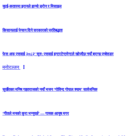
युएई-कतारमा इरानले हान्यो ड्रोन र मिसाइल
किसानलाई पेन्सन दिने सरकारको प्रतिबद्धता
फेस अफ एसवाई २०८२’ सुरु: एसवाई इन्टरटेन्टमेन्टले खोज्दैछ नयाँ ब्रान्ड एम्बेसडर
मनोरञ्जन
सुर्खेतका मनिष गहतराजको नयाँ भजन ‘गोविन्द गोपाल श्याम’ सार्वजनिक
‘गीतले मनको कुरा भन्नुपर्छ’ — गायक आयुष मगर