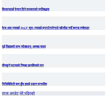
किसानलाई पेन्सन दिने सरकारको प्रतिबद्धता
फेस अफ एसवाई २०८२’ सुरु: एसवाई इन्टरटेन्टमेन्टले खोज्दैछ नयाँ ब्रान्ड एम्बेसडर
दुई तिहाइको दम्भ नदेखाउनू- अध्यक्ष यादव
तीनकुने घटनाकाे निष्पक्ष छानबिनकाे माग
भिजिबिलिटी कम हुँदा हवाई उडान प्रभावित
ताजा अपडेट
धेरै पढिएको