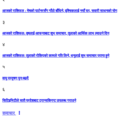
आजको राशिफल : मेषको पार्टनरसँग गाँठो बाँधिने, वृश्चिकलाई नयाँ घर, सवारी साधनकाे याेग
३
आजकाे राशिफल: वृषलाई आफन्तबाट शुभ समाचार, तुलाकाे आर्थिक लाभ ल्याउने दिन
४
आजको राशिफलः तुलाकाे रोकिएको कामले गति लिने, धनुलाई शुभ समाचार प्राप्त हुने
५
वायु प्रदूषण पुनःबढ्दै
६
सिटिइभिटीले सातै प्रदेशबाट ट्रान्सक्रिप्ट उपलब्ध गराउने
समाचार