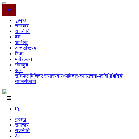
गृहपृष्ठ
समाचार
राजनीति
देश
आर्थिक
अन्तर्राष्ट्रिय
शिक्षा
मनोरञ्जन
खेलकुद
अन्य
राशिफल
विचित्र संसार
स्वास्थ्य
विचार/ब्लग
सूचना-प्रविधि
भिडियो
ग्यालरी
फोटो
गृहपृष्ठ
समाचार
राजनीति
देश