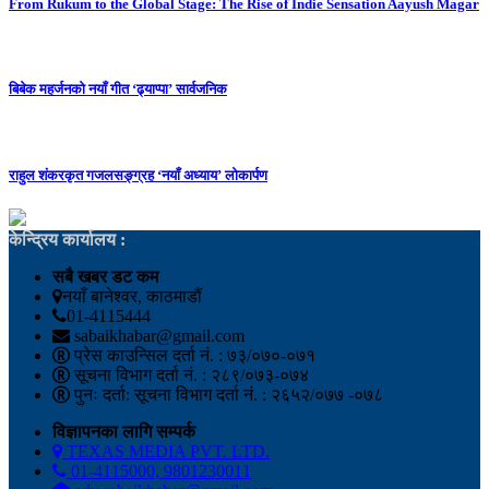
From Rukum to the Global Stage: The Rise of Indie Sensation Aayush Magar
बिबेक महर्जनको नयाँ गीत ‘ढ्याप्पा’ सार्वजनिक
राहुल शंकरकृत गजलसङ्ग्रह ‘नयाँ अध्याय’ लोकार्पण
केन्द्रिय कार्यालय :
सबै खबर डट कम
नयाँ बानेश्वर, काठमाडौं
01-4115444
sabaikhabar@gmail.com
प्रेस काउन्सिल दर्ता नं. : ७३/०७०-०७१
सूचना विभाग दर्ता नं. : २८९/०७३-०७४
पुनः दर्ता: सूचना विभाग दर्ता नं. : २६५२/०७७ -०७८
विज्ञापनका लागि सम्पर्क
TEXAS MEDIA PVT. LTD.
01-4115000, 9801230011