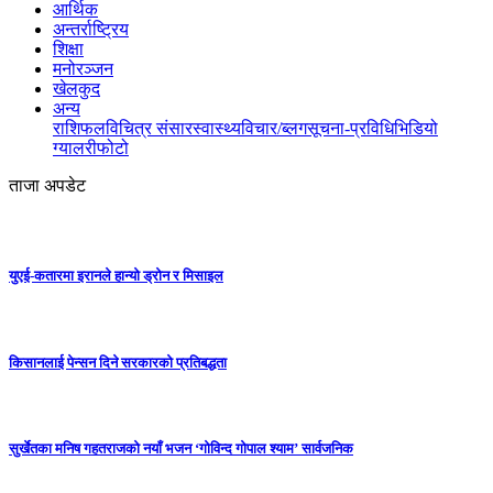
आर्थिक
अन्तर्राष्ट्रिय
शिक्षा
मनोरञ्जन
खेलकुद
अन्य
राशिफल
विचित्र संसार
स्वास्थ्य
विचार/ब्लग
सूचना-प्रविधि
भिडियो
ग्यालरी
फोटो
ताजा अपडेट
युएई-कतारमा इरानले हान्यो ड्रोन र मिसाइल
किसानलाई पेन्सन दिने सरकारको प्रतिबद्धता
सुर्खेतका मनिष गहतराजको नयाँ भजन ‘गोविन्द गोपाल श्याम’ सार्वजनिक