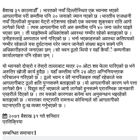
बैशाख ३१ काठमाडौँ । भारतको नयाँ दिल्लीस्थित एक भवनमा भएको
आगलागीमा परी कम्तीमा पनि २० जनाको ज्यान गएको छ ।भारतीय राजधानी
नयाँ दिल्लीको मुन्डका मेट्रो स्टेशनमा रहेको एक भवनमा शुक्रबार राति आगो
लागेको थियो । त्यस आगलागीमा परी अरु कम्तीमा पनि ४० जना जलेर घाइते
भएका छन् । ती घाइतेमध्ये अधिकांशको अवस्था गम्भीर रहेको बताइएको छ ।
उनीहरुलाई अस्पताल भर्ना गरिएको छ । भर्ना भएकाहरुको अवस्था कतिपयको
गम्भीर रहेकाले यस दुर्घटनामा परेर ज्यान जानेको संख्या बढ्न सक्ने पनि
अधिकारीहरुले जनाएका छन् ।सो भवन ठूलो थियो र यहाँ कैयाँै कम्पनीका
कार्यालयहरु पनि रहेका छन् ।
यो भवनको दोस्रो र तेस्रो तल्लाबाट मात्र २० ओटा शव फेला पारिएको छ भने
अरुतिर खोजी कार्य हुदैछ । यहाँ कम्तीमा पनि २४ ओटा अग्निनियन्त्रक
परिचालन गरिएको छ । ठूलो भवन र धेरै नागरिकहरु त्यहाँ रहेकाले यस
आगलागीबाट ठूलो क्षति पुग्नसक्ने बताइएको छ ।यो आगलागीको कारण भने पत्ता
लागेको छैन । विद्युत सर्ट भएकाले आगो लागेको हुनसक्ने प्रारम्भिक जानकारी
प्रहरीले दिएको छ । तर यसको कारणका बारेमा थप अनुसन्धान भइरहेको
बताइएको छ ।भारतका राष्ट्रपति रामनाथ कोभिन्दले सो आगलागीको
घटनाप्रति दुःख व्यक्त गर्नुभएको छ ।
२०७९ बैशाख ३१ गते शनिवार
प्रतिक्रिया
सम्बन्धित समाचार