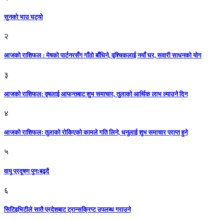
सुनको भाउ घट्याे
२
आजको राशिफल : मेषको पार्टनरसँग गाँठो बाँधिने, वृश्चिकलाई नयाँ घर, सवारी साधनकाे याेग
३
आजकाे राशिफल: वृषलाई आफन्तबाट शुभ समाचार, तुलाकाे आर्थिक लाभ ल्याउने दिन
४
आजको राशिफलः तुलाकाे रोकिएको कामले गति लिने, धनुलाई शुभ समाचार प्राप्त हुने
५
वायु प्रदूषण पुनःबढ्दै
६
सिटिइभिटीले सातै प्रदेशबाट ट्रान्सक्रिप्ट उपलब्ध गराउने