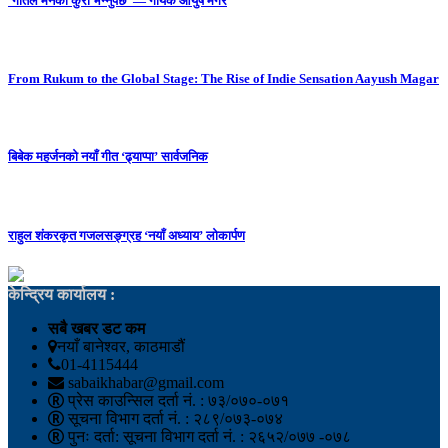
‘गीतले मनको कुरा भन्नुपर्छ’ — गायक आयुष मगर
From Rukum to the Global Stage: The Rise of Indie Sensation Aayush Magar
बिबेक महर्जनको नयाँ गीत ‘ढ्याप्पा’ सार्वजनिक
राहुल शंकरकृत गजलसङ्ग्रह ‘नयाँ अध्याय’ लोकार्पण
केन्द्रिय कार्यालय :
सबै खबर डट कम
नयाँ बानेश्वर, काठमाडौं
01-4115444
sabaikhabar@gmail.com
प्रेस काउन्सिल दर्ता नं. : ७३/०७०-०७१
सूचना विभाग दर्ता नं. : २८९/०७३-०७४
पुनः दर्ता: सूचना विभाग दर्ता नं. : २६५२/०७७ -०७८