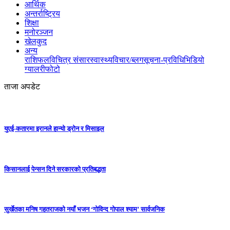
आर्थिक
अन्तर्राष्ट्रिय
शिक्षा
मनोरञ्जन
खेलकुद
अन्य
राशिफल
विचित्र संसार
स्वास्थ्य
विचार/ब्लग
सूचना-प्रविधि
भिडियो
ग्यालरी
फोटो
ताजा अपडेट
युएई-कतारमा इरानले हान्यो ड्रोन र मिसाइल
किसानलाई पेन्सन दिने सरकारको प्रतिबद्धता
सुर्खेतका मनिष गहतराजको नयाँ भजन ‘गोविन्द गोपाल श्याम’ सार्वजनिक