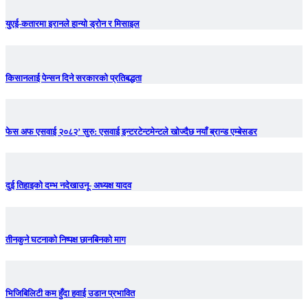
युएई-कतारमा इरानले हान्यो ड्रोन र मिसाइल
किसानलाई पेन्सन दिने सरकारको प्रतिबद्धता
फेस अफ एसवाई २०८२’ सुरु: एसवाई इन्टरटेन्टमेन्टले खोज्दैछ नयाँ ब्रान्ड एम्बेसडर
दुई तिहाइको दम्भ नदेखाउनू- अध्यक्ष यादव
तीनकुने घटनाकाे निष्पक्ष छानबिनकाे माग
भिजिबिलिटी कम हुँदा हवाई उडान प्रभावित