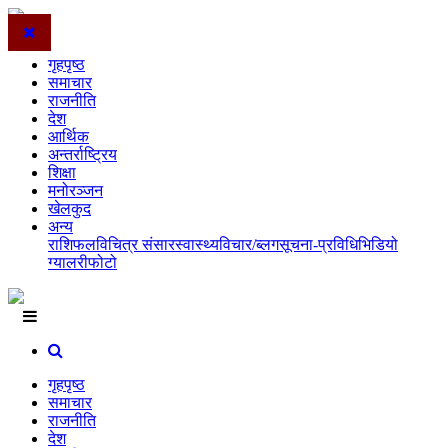
गृहपृष्ठ
समाचार
राजनीति
देश
आर्थिक
अन्तर्राष्ट्रिय
शिक्षा
मनोरञ्जन
खेलकुद
अन्य
राशिफल
विचित्र संसार
स्वास्थ्य
विचार/ब्लग
सूचना-प्रविधि
भिडियो
ग्यालरी
फोटो
गृहपृष्ठ
समाचार
राजनीति
देश