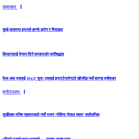
समाचार
युएई-कतारमा इरानले हान्यो ड्रोन र मिसाइल
किसानलाई पेन्सन दिने सरकारको प्रतिबद्धता
फेस अफ एसवाई २०८२’ सुरु: एसवाई इन्टरटेन्टमेन्टले खोज्दैछ नयाँ ब्रान्ड एम्बेसडर
मनोरञ्जन
सुर्खेतका मनिष गहतराजको नयाँ भजन ‘गोविन्द गोपाल श्याम’ सार्वजनिक