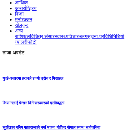
आर्थिक
अन्तर्राष्ट्रिय
शिक्षा
मनोरञ्जन
खेलकुद
अन्य
राशिफल
विचित्र संसार
स्वास्थ्य
विचार/ब्लग
सूचना-प्रविधि
भिडियो
ग्यालरी
फोटो
ताजा अपडेट
युएई-कतारमा इरानले हान्यो ड्रोन र मिसाइल
किसानलाई पेन्सन दिने सरकारको प्रतिबद्धता
सुर्खेतका मनिष गहतराजको नयाँ भजन ‘गोविन्द गोपाल श्याम’ सार्वजनिक