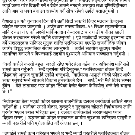
पूर्व आफ्नो घर नजिक चौरमा थुपार्नुभएको छ । सबैतिर सङ्कलन गरेको सामान
त्यहाँ जम्मा गरेर बिक्री गर्ने र बेचेर आउने नगदले असहाय तथा दृष्टिविहीनका
लागि आवास भवन बनाउन सहयोग गर्ने सोच रहेको उहाँले बताउनुभयो ।
वैशाख ३० गते चुनावका दिन पनि उहाँ सिटी सफारी लिएर मतदान केन्द्रमा
फोहोर उठाउन जानुभयो । अर्जुनधारा नगरपालिका–११ स्थित महारानीगञ्ज
मावि र वडा नं ६ को लक्ष्मी मावि मतदान केन्द्रबाट चार गाडी पानीका खाली
बोतल सङ्कलन गरेको उहाँले बताउनुभयो । पूर्व माओवादी लडाकु ढुङ्गाना दश
वर्षे सशस्त्रद्वन्द्व सकिएर मुलुक शान्ति प्रक्रियामा गएपछि राजनीतिक जीवन
त्यागेर विशुद्ध सामाजिक सेवामा लाग्नुभयो । उहाँले सहयोग जुटाएर गाउँमा
मठमन्दिर बनाउने र विपन्नलाई सहयोग पु¥याउने अभियान सञ्चालन गर्नुभयो ।
“कसै कसैले कस्तो बहुला जस्तो रहेछ भनेर हेला गर्छन, तर अधिकांश मानिसले
राम्रो काम गर्नुभयो । भन्दै प्रशंसा गरिदिनुहुन्छ,” प्लास्टिकका बोतल टिप्दै
हिँड्दाको अनुभव सुनाउँदै उहाँले भन्नुभयो, “गाउँघरमा आफूले गरेको फोहर आफै
सफा गर्नुपर्छ भन्ने सोचको विकास हुनसकेको छैन । सधँैभरी मैले टिपेर सम्भव
हुँदैन । मैले टाढाबाट गएर फोहर टिपेको देखेर चेतना फैलियोस् भन्ने मेरो चाहना
छ ।”
निर्वाचनका बेला भएको फोहर खासमा राजनीतिक दलका कार्यकर्ता आफैले सफा
गर्नुपर्ने हो । पानीका खाली बोतल, कुरकुरे र गुट्खाका खोलले निर्वाचनका लागि
प्रयोग भएका स्थल भरिएका छन् । दलका कार्यकर्ताले सरसफाइमा ध्यान
दिएका छैनन् । ढङ्गनाको फोहर सङ्कलन कार्यमा सुरक्षामा खटिएका प्रहरी र
म्यादी प्रहरीले पनि प्रोत्साहित गर्दै आएका छन् ।
“तपाईले राम्रो काम गरिरहनु भएको छ भन्दै म्यादी प्रहरीले प्लास्टिकका बोतल