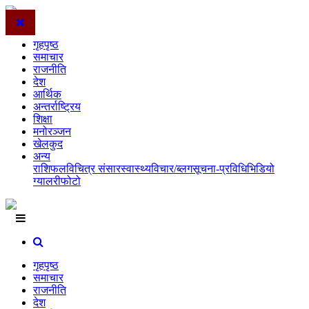
गृहपृष्ठ
समाचार
राजनीति
देश
आर्थिक
अन्तर्राष्ट्रिय
शिक्षा
मनोरञ्जन
खेलकुद
अन्य
राशिफल
विचित्र संसार
स्वास्थ्य
विचार/ब्लग
सूचना-प्रविधि
भिडियो
ग्यालरी
फोटो
गृहपृष्ठ
समाचार
राजनीति
देश