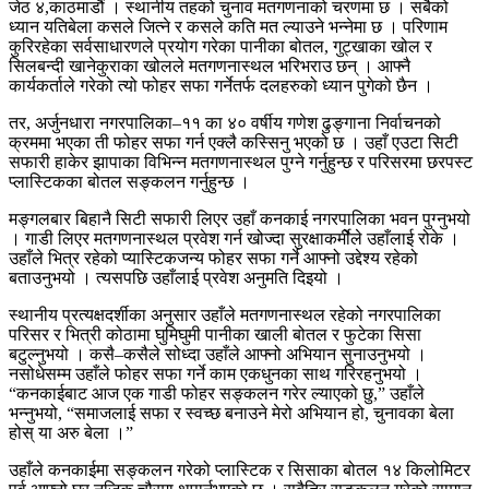
जेठ ४,काठमाडौं । स्थानीय तहको चुनाव मतगणनाको चरणमा छ । सबैको
ध्यान यतिबेला कसले जित्ने र कसले कति मत ल्याउने भन्नेमा छ । परिणाम
कुरिरहेका सर्वसाधारणले प्रयोग गरेका पानीका बोतल, गुट्खाका खोल र
सिलबन्दी खानेकुराका खोलले मतगणनास्थल भरिभराउ छन् । आफ्नै
कार्यकर्ताले गरेको त्यो फोहर सफा गर्नेतर्फ दलहरुको ध्यान पुगेको छैन ।
तर, अर्जुनधारा नगरपालिका–११ का ४० वर्षीय गणेश ढुङ्गाना निर्वाचनको
क्रममा भएका ती फोहर सफा गर्न एक्लै कस्सिनु भएको छ । उहाँ एउटा सिटी
सफारी हाकेर झापाका विभिन्न मतगणनास्थल पुग्ने गर्नुहुन्छ र परिसरमा छरपस्ट
प्लास्टिकका बोतल सङ्कलन गर्नुहुन्छ ।
मङ्गलबार बिहानै सिटी सफारी लिएर उहाँ कनकाई नगरपालिका भवन पुग्नुभयो
। गाडी लिएर मतगणनास्थल प्रवेश गर्न खोज्दा सुरक्षाकर्मीेले उहाँलाई रोके ।
उहाँले भित्र रहेको प्यास्टिकजन्य फोहर सफा गर्ने आफ्नो उद्देश्य रहेको
बताउनुभयो । त्यसपछि उहाँलाई प्रवेश अनुमति दिइयो ।
स्थानीय प्रत्यक्षदर्शीका अनुसार उहाँले मतगणनास्थल रहेको नगरपालिका
परिसर र भित्री कोठामा घुमिघुमी पानीका खाली बोतल र फुटेका सिसा
बटुल्नुभयो । कसै–कसैले सोध्दा उहाँले आफ्नो अभियान सुनाउनुभयो ।
नसोधेसम्म उहाँले फोहर सफा गर्ने काम एकधुनका साथ गरिरहनुभयो ।
“कनकाईबाट आज एक गाडी फोहर सङ्कलन गरेर ल्याएको छु,” उहाँले
भन्नुभयो, “समाजलाई सफा र स्वच्छ बनाउने मेरो अभियान हो, चुनावका बेला
होस् या अरु बेला ।”
उहाँले कनकाईमा सङ्कलन गरेको प्लास्टिक र सिसाका बोतल १४ किलोमिटर