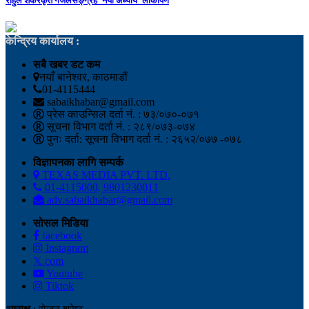
राहुल शंकरकृत गजलसङ्ग्रह ‘नयाँ अध्याय’ लोकार्पण
केन्द्रिय कार्यालय :
सबै खबर डट कम
नयाँ बानेश्वर, काठमाडौं
01-4115444
sabaikhabar@gmail.com
प्रेस काउन्सिल दर्ता नं. : ७३/०७०-०७१
सूचना विभाग दर्ता नं. : २८९/०७३-०७४
पुनः दर्ता: सूचना विभाग दर्ता नं. : २६५२/०७७ -०७८
विज्ञापनका लागि सम्पर्क
TEXAS MEDIA PVT. LTD.
01-4115000, 9801230011
adv.sabaikhabar@gmail.com
सोसल मिडिया
facebook
Instagram
𝕏.com
Youtube
Tiktok