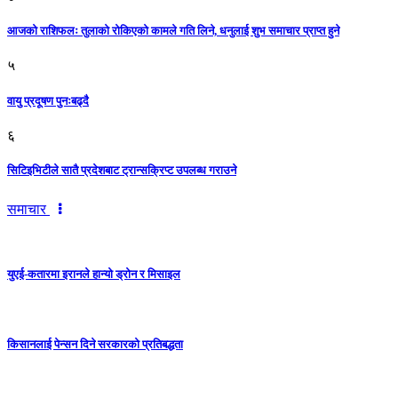
आजको राशिफलः तुलाकाे रोकिएको कामले गति लिने, धनुलाई शुभ समाचार प्राप्त हुने
५
वायु प्रदूषण पुनःबढ्दै
६
सिटिइभिटीले सातै प्रदेशबाट ट्रान्सक्रिप्ट उपलब्ध गराउने
समाचार
युएई-कतारमा इरानले हान्यो ड्रोन र मिसाइल
किसानलाई पेन्सन दिने सरकारको प्रतिबद्धता