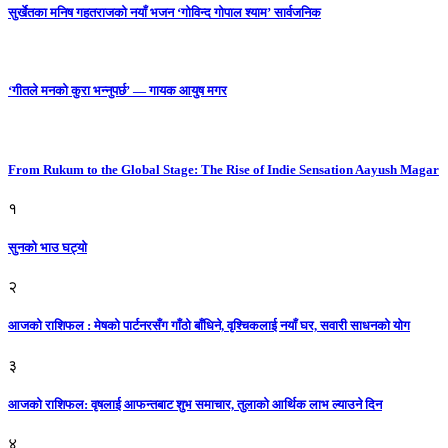
सुर्खेतका मनिष गहतराजको नयाँ भजन ‘गोविन्द गोपाल श्याम’ सार्वजनिक
‘गीतले मनको कुरा भन्नुपर्छ’ — गायक आयुष मगर
From Rukum to the Global Stage: The Rise of Indie Sensation Aayush Magar
१
सुनको भाउ घट्याे
२
आजको राशिफल : मेषको पार्टनरसँग गाँठो बाँधिने, वृश्चिकलाई नयाँ घर, सवारी साधनकाे याेग
३
आजकाे राशिफल: वृषलाई आफन्तबाट शुभ समाचार, तुलाकाे आर्थिक लाभ ल्याउने दिन
४