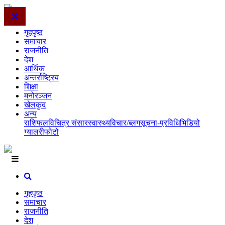
गृहपृष्ठ
समाचार
राजनीति
देश
आर्थिक
अन्तर्राष्ट्रिय
शिक्षा
मनोरञ्जन
खेलकुद
अन्य
राशिफल
विचित्र संसार
स्वास्थ्य
विचार/ब्लग
सूचना-प्रविधि
भिडियो
ग्यालरी
फोटो
गृहपृष्ठ
समाचार
राजनीति
देश