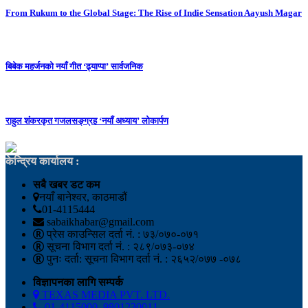
From Rukum to the Global Stage: The Rise of Indie Sensation Aayush Magar
बिबेक महर्जनको नयाँ गीत ‘ढ्याप्पा’ सार्वजनिक
राहुल शंकरकृत गजलसङ्ग्रह ‘नयाँ अध्याय’ लोकार्पण
केन्द्रिय कार्यालय :
सबै खबर डट कम
नयाँ बानेश्वर, काठमाडौं
01-4115444
sabaikhabar@gmail.com
प्रेस काउन्सिल दर्ता नं. : ७३/०७०-०७१
सूचना विभाग दर्ता नं. : २८९/०७३-०७४
पुनः दर्ता: सूचना विभाग दर्ता नं. : २६५२/०७७ -०७८
विज्ञापनका लागि सम्पर्क
TEXAS MEDIA PVT. LTD.
01-4115000, 9801230011