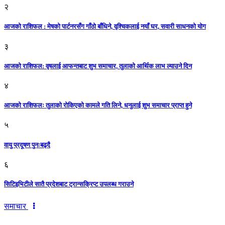
२
आजको राशिफल : मेषको पार्टनरसँग गाँठो बाँधिने, वृश्चिकलाई नयाँ घर, सवारी साधनकाे याेग
३
आजकाे राशिफल: वृषलाई आफन्तबाट शुभ समाचार, तुलाकाे आर्थिक लाभ ल्याउने दिन
४
आजको राशिफलः तुलाकाे रोकिएको कामले गति लिने, धनुलाई शुभ समाचार प्राप्त हुने
५
वायु प्रदूषण पुनःबढ्दै
६
सिटिइभिटीले सातै प्रदेशबाट ट्रान्सक्रिप्ट उपलब्ध गराउने
समाचार