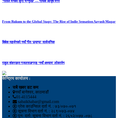
‘गीतले मनको कुरा भन्नुपर्छ’ — गायक आयुष मगर
From Rukum to the Global Stage: The Rise of Indie Sensation Aayush Magar
बिबेक महर्जनको नयाँ गीत ‘ढ्याप्पा’ सार्वजनिक
राहुल शंकरकृत गजलसङ्ग्रह ‘नयाँ अध्याय’ लोकार्पण
केन्द्रिय कार्यालय :
सबै खबर डट कम
नयाँ बानेश्वर, काठमाडौं
01-4115444
sabaikhabar@gmail.com
प्रेस काउन्सिल दर्ता नं. : ७३/०७०-०७१
सूचना विभाग दर्ता नं. : २८९/०७३-०७४
पुनः दर्ता: सूचना विभाग दर्ता नं. : २६५२/०७७ -०७८