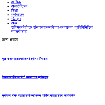
आर्थिक
अन्तर्राष्ट्रिय
शिक्षा
मनोरञ्जन
खेलकुद
अन्य
राशिफल
विचित्र संसार
स्वास्थ्य
विचार/ब्लग
सूचना-प्रविधि
भिडियो
ग्यालरी
फोटो
ताजा अपडेट
युएई-कतारमा इरानले हान्यो ड्रोन र मिसाइल
किसानलाई पेन्सन दिने सरकारको प्रतिबद्धता
सुर्खेतका मनिष गहतराजको नयाँ भजन ‘गोविन्द गोपाल श्याम’ सार्वजनिक