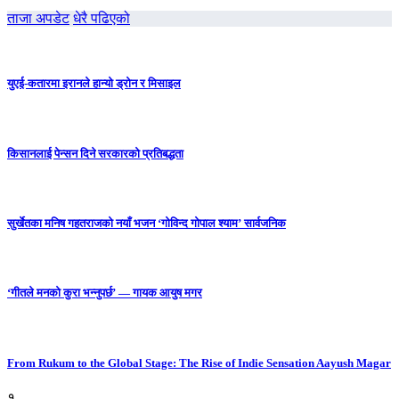
ताजा अपडेट
धेरै पढिएको
युएई-कतारमा इरानले हान्यो ड्रोन र मिसाइल
किसानलाई पेन्सन दिने सरकारको प्रतिबद्धता
सुर्खेतका मनिष गहतराजको नयाँ भजन ‘गोविन्द गोपाल श्याम’ सार्वजनिक
‘गीतले मनको कुरा भन्नुपर्छ’ — गायक आयुष मगर
From Rukum to the Global Stage: The Rise of Indie Sensation Aayush Magar
१