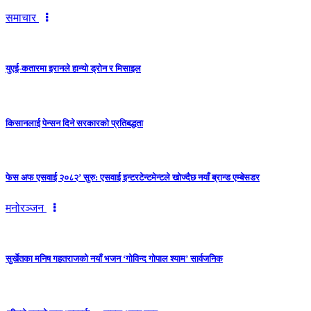
समाचार
युएई-कतारमा इरानले हान्यो ड्रोन र मिसाइल
किसानलाई पेन्सन दिने सरकारको प्रतिबद्धता
फेस अफ एसवाई २०८२’ सुरु: एसवाई इन्टरटेन्टमेन्टले खोज्दैछ नयाँ ब्रान्ड एम्बेसडर
मनोरञ्जन
सुर्खेतका मनिष गहतराजको नयाँ भजन ‘गोविन्द गोपाल श्याम’ सार्वजनिक