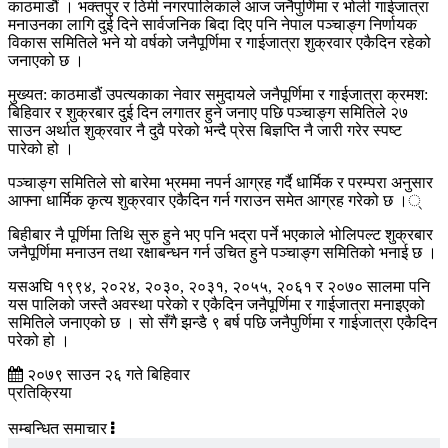
काठमाडौं । भक्तपुर र ठिमी नगरपालिकाले आज जनैपुर्णिमा र भोली गाईजात्रा
मनाउनका लागि दुई दिने सार्वजनिक बिदा दिए पनि नेपाल पञ्चाङ्ग निर्णायक
विकास समितिले भने यो वर्षको जनैपूर्णिमा र गाईजात्रा शुक्रवार एकैदिन रहेको
जनाएको छ ।
मुख्यत: काठमाडौं उपत्यकाका नेवार समुदायले जनैपूर्णिमा र गाईजात्रा क्रमश:
बिहिवार र शुक्रबार दुई दिन लगातर हुने जनाए पछि पञ्चाङ्ग समितिले २७
साउन अर्थात शुक्रवार नै दुवै परेको भन्दै प्रेस बिज्ञप्ति नै जारी गरेर स्पष्ट
पारेको हो ।
पञ्चाङ्ग समितिले सो बारेमा भ्रममा नपर्न आग्रह गर्दै धार्मिक र परम्परा अनुसार
आफ्ना धार्मिक कृत्य शुक्रवार एकैदिन गर्न गराउन समेत आग्रह गरेको छ ।्
बिहीबार नै पूर्णिमा तिथि सुरु हुने भए पनि भद्रा पर्ने भएकाले भोलिपल्ट शुक्रबार
जनैपूर्णिमा मनाउन तथा रक्षाबन्धन गर्न उचित हुने पञ्चाङ्ग समितिको भनाई छ ।
यसअघि १९९४, २०२४, २०३०, २०३१, २०५५, २०६१ र २०७० सालमा पनि
यस पालिको जस्तै अवस्था परेको र एकैदिन जनैपूर्णिमा र गाईजात्रा मनाइएको
समितिले जनाएको छ । सो सँगै झन्डै ९ बर्ष पछि जनैपुर्णिमा र गाईजात्रा एकैदिन
परेको हो ।
२०७९ साउन २६ गते बिहिवार
प्रतिक्रिया
सम्बन्धित समाचार