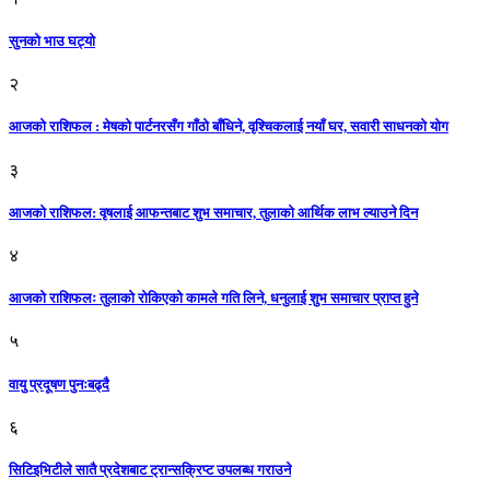
सुनको भाउ घट्याे
२
आजको राशिफल : मेषको पार्टनरसँग गाँठो बाँधिने, वृश्चिकलाई नयाँ घर, सवारी साधनकाे याेग
३
आजकाे राशिफल: वृषलाई आफन्तबाट शुभ समाचार, तुलाकाे आर्थिक लाभ ल्याउने दिन
४
आजको राशिफलः तुलाकाे रोकिएको कामले गति लिने, धनुलाई शुभ समाचार प्राप्त हुने
५
वायु प्रदूषण पुनःबढ्दै
६
सिटिइभिटीले सातै प्रदेशबाट ट्रान्सक्रिप्ट उपलब्ध गराउने