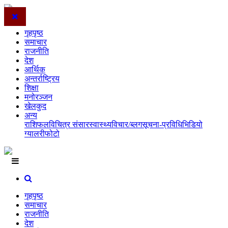
गृहपृष्ठ
समाचार
राजनीति
देश
आर्थिक
अन्तर्राष्ट्रिय
शिक्षा
मनोरञ्जन
खेलकुद
अन्य
राशिफल
विचित्र संसार
स्वास्थ्य
विचार/ब्लग
सूचना-प्रविधि
भिडियो
ग्यालरी
फोटो
गृहपृष्ठ
समाचार
राजनीति
देश