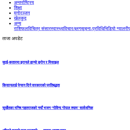
अन्तर्राष्ट्रिय
शिक्षा
मनोरञ्जन
खेलकुद
अन्य
राशिफल
विचित्र संसार
स्वास्थ्य
विचार/ब्लग
सूचना-प्रविधि
भिडियो ग्यालरी
ताजा अपडेट
युएई-कतारमा इरानले हान्यो ड्रोन र मिसाइल
किसानलाई पेन्सन दिने सरकारको प्रतिबद्धता
सुर्खेतका मनिष गहतराजको नयाँ भजन ‘गोविन्द गोपाल श्याम’ सार्वजनिक