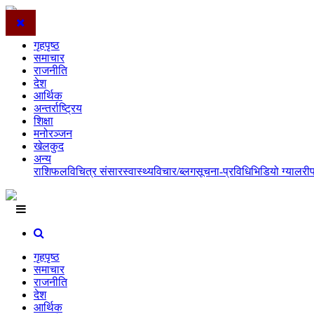
गृहपृष्ठ
समाचार
राजनीति
देश
आर्थिक
अन्तर्राष्ट्रिय
शिक्षा
मनोरञ्जन
खेलकुद
अन्य
राशिफल
विचित्र संसार
स्वास्थ्य
विचार/ब्लग
सूचना-प्रविधि
भिडियो ग्यालरी
गृहपृष्ठ
समाचार
राजनीति
देश
आर्थिक