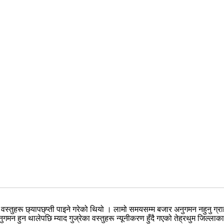
्तुहरू छ्यापछ्प्ती पाइने गरेको थियो । लामो समयसम्म बजार अनुगमन नहुनु ग्राहक 
मन हुन थालेपछि म्याद गुज्रेका वस्तुहरू न्यूनीकरण हुँदै गएको तेह्रथुम जिल्ला