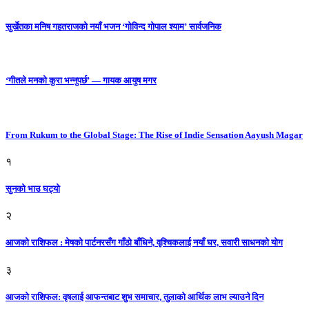
सुर्खेतका मनिष गहतराजको नयाँ भजन ‘गोविन्द गोपाल श्याम’ सार्वजनिक
‘गीतले मनको कुरा भन्नुपर्छ’ — गायक आयुष मगर
From Rukum to the Global Stage: The Rise of Indie Sensation Aayush Magar
१
सुनको भाउ घट्याे
२
आजको राशिफल : मेषको पार्टनरसँग गाँठो बाँधिने, वृश्चिकलाई नयाँ घर, सवारी साधनकाे याेग
३
आजकाे राशिफल: वृषलाई आफन्तबाट शुभ समाचार, तुलाकाे आर्थिक लाभ ल्याउने दिन