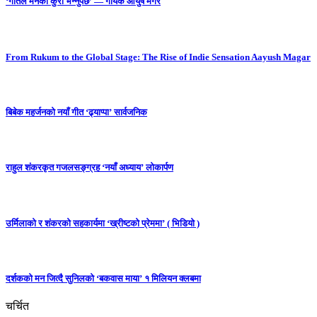
‘गीतले मनको कुरा भन्नुपर्छ’ — गायक आयुष मगर
From Rukum to the Global Stage: The Rise of Indie Sensation Aayush Magar
बिबेक महर्जनको नयाँ गीत ‘ढ्याप्पा’ सार्वजनिक
राहुल शंकरकृत गजलसङ्ग्रह ‘नयाँ अध्याय’ लोकार्पण
उर्मिलाको र शंकरको सहकार्यमा ‘ख्रीष्टको प्रेममा’ ( भिडियो )
दर्शकको मन जित्दै सुनिलको ‘बकवास माया’ १ मिलियन क्लबमा
चर्चित