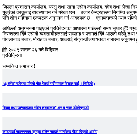
जिल्ला प्रशासन कार्यालय, घरेलु तथा साना उद्योग कार्यालय, कोष तथा लेखा नि
गुज्रेको वस्तुलाई व्यवस्थापन गर्ने गरेका छन् । बजार केन्द्रहरूमा नियमित अन
पनि तीन महिनामा एकपटक अनुगमन गर्न आवश्यक छ । ग्राहकहरूले म्याद रहेको खा
अघिल्लो अनुगमनमा पाइएको प्रतिवेदनका आधारमा पछिल्लो समय सुधार हुँदै ग
निरन्तरता दिँदै उद्योगी व्यवसायीहरूलाई सल्लाह र परामर्श दिँदै आएको घरेलु तथ
पोक्लाबाङ बजार, मोराहाङ बजार, आठराई संग्रान्तीलगायतका बजारमा अनुगमन 
२०७९ साउन २६ गते बिहिवार
प्रतिक्रिया
सम्बन्धित समाचार
५३ बर्षको उमेरमा पहिलो गीत रेकर्ड गर्दै गायक बिशाल राई ( भिडियो )
विवाह तथा उत्सवहरुमा रविन कटुवालको अन द स्पट फोटोग्राफी
काठमाडौँ महानगरका प्रमुख बालेन साहले मानसिक पीडा दिएको आरोप