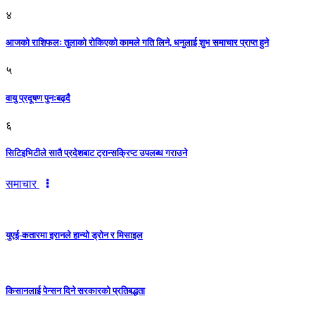
४
आजको राशिफलः तुलाकाे रोकिएको कामले गति लिने, धनुलाई शुभ समाचार प्राप्त हुने
५
वायु प्रदूषण पुनःबढ्दै
६
सिटिइभिटीले सातै प्रदेशबाट ट्रान्सक्रिप्ट उपलब्ध गराउने
समाचार
युएई-कतारमा इरानले हान्यो ड्रोन र मिसाइल
किसानलाई पेन्सन दिने सरकारको प्रतिबद्धता