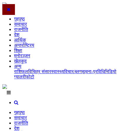
गृहपृष्ठ
समाचार
राजनीति
देश
आर्थिक
अन्तर्राष्ट्रिय
शिक्षा
मनोरञ्जन
खेलकुद
अन्य
राशिफल
विचित्र संसार
स्वास्थ्य
विचार/ब्लग
सूचना-प्रविधि
भिडियो
ग्यालरी
फोटो
गृहपृष्ठ
समाचार
राजनीति
देश