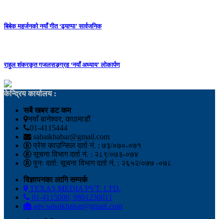
बिबेक महर्जनको नयाँ गीत ‘ढ्याप्पा’ सार्वजनिक
राहुल शंकरकृत गजलसङ्ग्रह ‘नयाँ अध्याय’ लोकार्पण
केन्द्रिय कार्यालय :
सबै खबर डट कम
नयाँ बानेश्वर, काठमाडौं
01-4115444
sabaikhabar@gmail.com
प्रेस काउन्सिल दर्ता नं. : ७३/०७०-०७१
सूचना विभाग दर्ता नं. : २८९/०७३-०७४
पुनः दर्ता: सूचना विभाग दर्ता नं. : २६५२/०७७ -०७८
विज्ञापनका लागि सम्पर्क
TEXAS MEDIA PVT. LTD.
01-4115000, 9801230011
adv.sabaikhabar@gmail.com