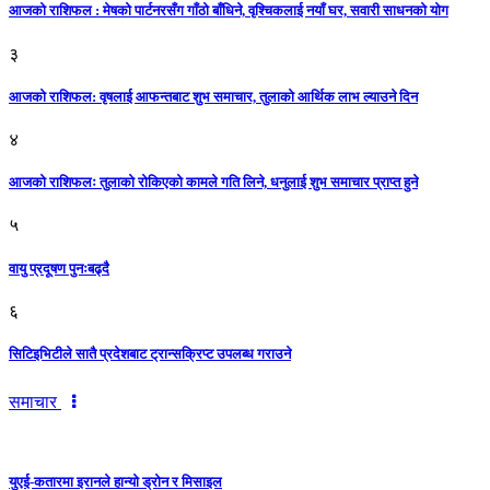
आजको राशिफल : मेषको पार्टनरसँग गाँठो बाँधिने, वृश्चिकलाई नयाँ घर, सवारी साधनकाे याेग
३
आजकाे राशिफल: वृषलाई आफन्तबाट शुभ समाचार, तुलाकाे आर्थिक लाभ ल्याउने दिन
४
आजको राशिफलः तुलाकाे रोकिएको कामले गति लिने, धनुलाई शुभ समाचार प्राप्त हुने
५
वायु प्रदूषण पुनःबढ्दै
६
सिटिइभिटीले सातै प्रदेशबाट ट्रान्सक्रिप्ट उपलब्ध गराउने
समाचार
युएई-कतारमा इरानले हान्यो ड्रोन र मिसाइल