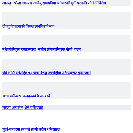
आरूङ्गखोला क्याम्पस स्ववियु सभापतिमा अनेरास्ववियूकी प्रकृति पंगेनी निर्विरोध
तीनकुने घटनाकाे निष्पक्ष छानबिनकाे माग
मधेशकेन्द्रित दलहरूद्वारा ‘संघीय लोकतान्त्रिक मोर्चा’ गठन
रवि लामिछानेसहित १२ जना विरुद्ध रुपन्देहीमा पनि पक्राउ पुर्जी जारी
सत्ता समीकरण दलहरुको बैठक बस्दै
ताजा अपडेट
धेरै पढिएको
युएई-कतारमा इरानले हान्यो ड्रोन र मिसाइल