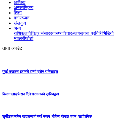
आर्थिक
अन्तर्राष्ट्रिय
शिक्षा
मनोरञ्जन
खेलकुद
अन्य
राशिफल
विचित्र संसार
स्वास्थ्य
विचार/ब्लग
सूचना-प्रविधि
भिडियो
ग्यालरी
फोटो
ताजा अपडेट
युएई-कतारमा इरानले हान्यो ड्रोन र मिसाइल
किसानलाई पेन्सन दिने सरकारको प्रतिबद्धता
सुर्खेतका मनिष गहतराजको नयाँ भजन ‘गोविन्द गोपाल श्याम’ सार्वजनिक