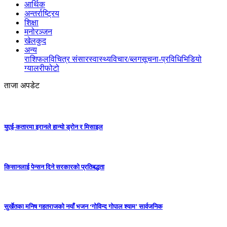
आर्थिक
अन्तर्राष्ट्रिय
शिक्षा
मनोरञ्जन
खेलकुद
अन्य
राशिफल
विचित्र संसार
स्वास्थ्य
विचार/ब्लग
सूचना-प्रविधि
भिडियो
ग्यालरी
फोटो
ताजा अपडेट
युएई-कतारमा इरानले हान्यो ड्रोन र मिसाइल
किसानलाई पेन्सन दिने सरकारको प्रतिबद्धता
सुर्खेतका मनिष गहतराजको नयाँ भजन ‘गोविन्द गोपाल श्याम’ सार्वजनिक