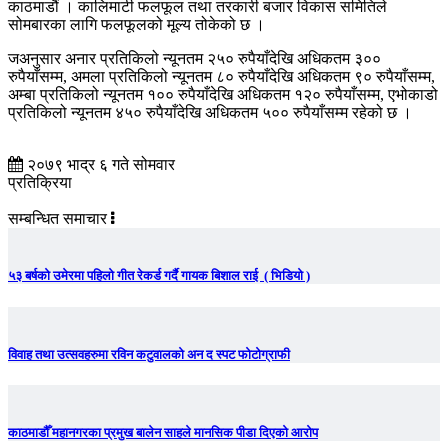
काठमाडौं । कालिमाटी फलफूल तथा तरकारी बजार विकास समितिले
सोमबारका लागि फलफूलको मूल्य तोकेको छ ।
जअनुसार अनार प्रतिकिलो न्यूनतम २५० रुपैयाँदेखि अधिकतम ३००
रुपैयाँसम्म, अमला प्रतिकिलो न्यूनतम ८० रुपैयाँदेखि अधिकतम ९० रुपैयाँसम्म,
अम्बा प्रतिकिलो न्यूनतम १०० रुपैयाँदेखि अधिकतम १२० रुपैयाँसम्म, एभोकाडो
प्रतिकिलो न्यूनतम ४५० रुपैयाँदेखि अधिकतम ५०० रुपैयाँसम्म रहेको छ ।
२०७९ भाद्र ६ गते सोमवार
प्रतिक्रिया
सम्बन्धित समाचार
५३ बर्षको उमेरमा पहिलो गीत रेकर्ड गर्दै गायक बिशाल राई ( भिडियो )
विवाह तथा उत्सवहरुमा रविन कटुवालको अन द स्पट फोटोग्राफी
काठमाडौँ महानगरका प्रमुख बालेन साहले मानसिक पीडा दिएको आरोप