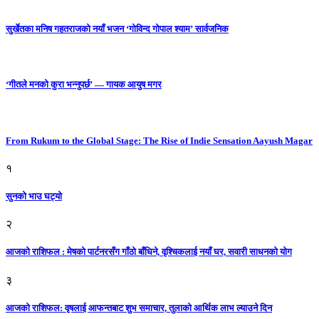
सुर्खेतका मनिष गहतराजको नयाँ भजन ‘गोविन्द गोपाल श्याम’ सार्वजनिक
‘गीतले मनको कुरा भन्नुपर्छ’ — गायक आयुष मगर
From Rukum to the Global Stage: The Rise of Indie Sensation Aayush Magar
१
सुनको भाउ घट्याे
२
आजको राशिफल : मेषको पार्टनरसँग गाँठो बाँधिने, वृश्चिकलाई नयाँ घर, सवारी साधनकाे याेग
३
आजकाे राशिफल: वृषलाई आफन्तबाट शुभ समाचार, तुलाकाे आर्थिक लाभ ल्याउने दिन