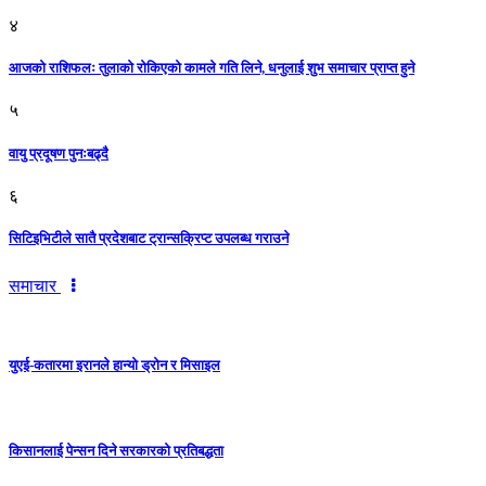
४
आजको राशिफलः तुलाकाे रोकिएको कामले गति लिने, धनुलाई शुभ समाचार प्राप्त हुने
५
वायु प्रदूषण पुनःबढ्दै
६
सिटिइभिटीले सातै प्रदेशबाट ट्रान्सक्रिप्ट उपलब्ध गराउने
समाचार
युएई-कतारमा इरानले हान्यो ड्रोन र मिसाइल
किसानलाई पेन्सन दिने सरकारको प्रतिबद्धता