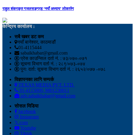
राहुल शंकरकृत गजलसङ्ग्रह ‘नयाँ अध्याय’ लोकार्पण
केन्द्रिय कार्यालय :
सबै खबर डट कम
नयाँ बानेश्वर, काठमाडौं
01-4115444
sabaikhabar@gmail.com
प्रेस काउन्सिल दर्ता नं. : ७३/०७०-०७१
सूचना विभाग दर्ता नं. : २८९/०७३-०७४
पुनः दर्ता: सूचना विभाग दर्ता नं. : २६५२/०७७ -०७८
विज्ञापनका लागि सम्पर्क
TEXAS MEDIA PVT. LTD.
01-4115000, 9801230011
adv.sabaikhabar@gmail.com
सोसल मिडिया
facebook
Instagram
𝕏.com
Youtube
Tiktok