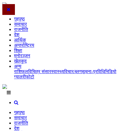
गृहपृष्ठ
समाचार
राजनीति
देश
आर्थिक
अन्तर्राष्ट्रिय
शिक्षा
मनोरञ्जन
खेलकुद
अन्य
राशिफल
विचित्र संसार
स्वास्थ्य
विचार/ब्लग
सूचना-प्रविधि
भिडियो
ग्यालरी
फोटो
गृहपृष्ठ
समाचार
राजनीति
देश