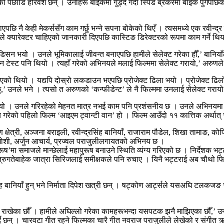
ो पछाडि हरिवंश छन् । उनीहरू बाइकमा गुड्दै गर्दा स्पिड ब्रेकरमा बाइक पुगेपछिको
ाएपछि नै केही मेकर्ससँग काम गर्छु भन्ने सपना बोकेको थिएँ । त्यसमध्ये एक रवीन्
याँले क्यारेक्टर चाहिएको जानकारी दिएपछि कास्टिङ डिरेक्टरको रूपमा काम गर्ने थ
अडिसन भयो । उनले भूमिकालाई जीवन्त बनाएपछि हामीले सेलेक्ट गरेका हौँ,’ बानि
्क्रिन टेस्ट पनि थियो । त्यहाँ गरेको अभिनयले मलाई फिल्ममा सेलेक्ट गरायो,’ अरुण
 थियो । यद्यपि दोस्रो लकडाउन भएपछि प्रोजेक्ट ढिला भयो । प्रोजेक्ट ढिलो हुँ
’ उनले भने । त्यसो त अरुणको ‘कन्फीडेन्ट’ ले नै फिल्ममा उनलाई सेलेक्ट गराय
यो । उनले गरिरहेको मेहनत मात्र नभई काम पनि प्रशंसनीय छ । उनले अभिनयमा द
गरेको पहिलो फिल्म ‘आइएम ट्वान्टी वान’ हो । फिल्म आउँदो ११ कात्तिक अर्थात् 
षेत्री, अञ्जना बराइली, रवीन्द्रसिंह बानियाँ, राजाराम पौडेल, शिखा तामाङ, कोपिल
 जोशी, अर्जुन आचार्य, प्रज्वल पराजुलीलगायतको अभिनय छ ।
ूष’मा समाजले मान्छेलाई महापुरूष बनाउने स्थिति व्यंग्य गरिएको छ । निर्देशक भट्
। शत्रुगतेबाहेक जात्रा सिरिजलाई समीक्षकले पनि रुचाए । यिनै भट्टराई अब चौथ
रसिंह बानियाँ हुन् भने निर्माता दिपेश खत्री छन् । षट्कोण आर्ट्सले यसअघि टलकजङ 
ाखेका छौँ । हामीले अघिल्लो गरेका कामहरूभन्दा यसपटक झनै माझिएका छौँ,’ उनल
र्दै छन् । चारवटा गीत रहने फिल्मका चारै गीत नवराज पराजुलीले लेखेको र संग