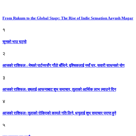
From Rukum to the Global Stage: The Rise of Indie Sensation Aayush Magar
१
सुनको भाउ घट्याे
२
आजको राशिफल : मेषको पार्टनरसँग गाँठो बाँधिने, वृश्चिकलाई नयाँ घर, सवारी साधनकाे याेग
३
आजकाे राशिफल: वृषलाई आफन्तबाट शुभ समाचार, तुलाकाे आर्थिक लाभ ल्याउने दिन
४
आजको राशिफलः तुलाकाे रोकिएको कामले गति लिने, धनुलाई शुभ समाचार प्राप्त हुने
५