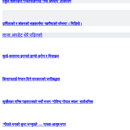
राहुल शंकरकृत गजलसङ्ग्रह ‘नयाँ अध्याय’ लोकार्पण
उर्मिलाको र शंकरको सहकार्यमा ‘ख्रीष्टको प्रेममा’ ( भिडियो )
ताजा अपडेट
धेरै पढिएको
युएई-कतारमा इरानले हान्यो ड्रोन र मिसाइल
किसानलाई पेन्सन दिने सरकारको प्रतिबद्धता
सुर्खेतका मनिष गहतराजको नयाँ भजन ‘गोविन्द गोपाल श्याम’ सार्वजनिक
‘गीतले मनको कुरा भन्नुपर्छ’ — गायक आयुष मगर