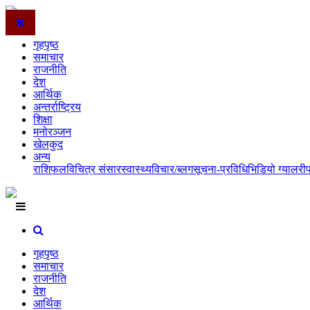
गृहपृष्ठ
समाचार
राजनीति
देश
आर्थिक
अन्तर्राष्ट्रिय
शिक्षा
मनोरञ्जन
खेलकुद
अन्य
राशिफल
विचित्र संसार
स्वास्थ्य
विचार/ब्लग
सूचना-प्रविधि
भिडियो ग्यालरी
गृहपृष्ठ
समाचार
राजनीति
देश
आर्थिक