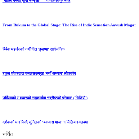
‘गीतले मनको कुरा भन्नुपर्छ’ — गायक आयुष मगर
From Rukum to the Global Stage: The Rise of Indie Sensation Aayush Magar
बिबेक महर्जनको नयाँ गीत ‘ढ्याप्पा’ सार्वजनिक
राहुल शंकरकृत गजलसङ्ग्रह ‘नयाँ अध्याय’ लोकार्पण
उर्मिलाको र शंकरको सहकार्यमा ‘ख्रीष्टको प्रेममा’ ( भिडियो )
दर्शकको मन जित्दै सुनिलको ‘बकवास माया’ १ मिलियन क्लबमा
चर्चित