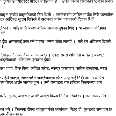
 दृश्यलाई क्यारेक्टर पोस्टर बनाइएको छ । उनले फिल्म विज्ञानको भूमिका निर्वाह
द्र दाइ र प्रदीप दाइसहितको टिम थियो । उहाँहरूसँग जोडिन पाउँदा निकै उत्साहित
ियटर आर्टिस्ट सुदाम सिकेले नै अरुणको बारेमा जानकारी दिएका थिएँ ।
याँले भने । अडिसनमै अरुण अन्तिम समयमा पुगेका थिए । ‘म लगभग अन्तिममा
ले भने ।
दा अरुणलाई काम गर्न पाइन्छ भन्नेमा शंका लाग्यो । ‘मैले धेरै अडिसन दिएको
ो ।
ेखाइएको आत्मविश्वास गज्जब छ । एउटा राम्रो अभिनेता बन्नेछन् अरुण,’
भाइटीकाको भोलिपल्ट प्रदर्शन हुँदैछ ।
ा थापा, शिरु विष्ट, कविता श्रेष्ठ, नरेन्द्र कंसाकार, सविन बास्तोला, नरेश
टराईले जात्रा, शत्रुगते र जात्रैजात्रामार्फत आफूलाई निर्देशकमा स्थापित
ो फिल्म लिएर आउँन लागेका हुन् । उनी यसपटक यसअघिका फिल्मभन्दा झनै
भर्सेस टुल्के, जात्रा र जात्रै जात्रा फिल्म निर्माण गरेको छ । कलाकारसमेत
े भने । फिल्ममा दीपक बज्राचार्यको छायांकन, मित्र डी. गुरुङको सम्पादन छ
ीत ऋदम कँडेलको छ ।