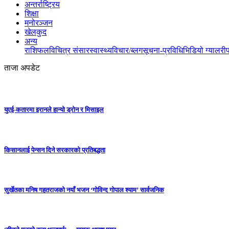
अन्तर्राष्ट्रिय
शिक्षा
मनोरञ्जन
खेलकुद
अन्य
राशिफल
विचित्र संसार
स्वास्थ्य
विचार/ब्लग
सूचना-प्रविधि
भिडियो ग्यालरी
ताजा अपडेट
युएई-कतारमा इरानले हान्यो ड्रोन र मिसाइल
किसानलाई पेन्सन दिने सरकारको प्रतिबद्धता
सुर्खेतका मनिष गहतराजको नयाँ भजन ‘गोविन्द गोपाल श्याम’ सार्वजनिक