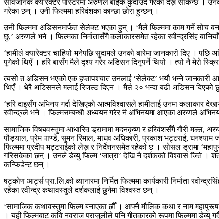
सार्वजनिक क्यारेक्टर पोस्टरमा अरुणले बाइक कुदाउँदै गरेको देख्न सकिन्छ । उनक
गरेका छन् । उनी फिल्ममा हरिवंशका कान्छा छोरा हुन्छन् ।
उनी फिल्ममा अडिसनमार्फत सेलेक्ट भएका हुन् । ‘मैले फिल्ममा काम गर्ने सोच बन
छु,’ अरुणले भने । फिल्मका निर्मातासँगै कलाकारसमेत रहेका रवीन्द्रसिंह बानि
‘हामीले क्यारेक्टर चाहियो भनेपछि सुदामले उनको बारेमा जानकारी दिए । पछि 
पुगेको थिएँ । हरि बासँग मैले दृश्य गरेर अडिसन दिनुपर्ने थियो । त्यो नै मेरो स
त्यसो त अडिसन भएको एक हप्तापश्चात उनलाई ‘सेलेक्ट’ भयौ भन्ने जानकारी आएको
थिएँ । धेरै अडिसनले मलाई रिजल्ट दिएन । मैले २० भन्दा बढी अडिसन दिएको छु,
‘हरि दाइसँग अभिनय गर्दा देखिएको आत्मविश्वासले हामीलाई उनमा कलाकार देखा
रवीन्द्रले भने । फिल्मसम्बन्धी अध्ययन गरेर नै अभिनयमा आएका अरुणले अभिनय 
सामाजिक विषयवस्तुमा आधारित ड्रामामा मदनकृष्ण र हरिवंशसँगै गौरी मल्ल, अरुण क्
पौड्याल, प्रेम पाण्डे, सुमन रिमाल, माधव अधिकारी, प्रकाश भट्टराई, घनश्याम
फिल्ममा प्रदीप भट्टराईको लेख्न र निर्देशनसमेत रहेको छ । सोसल ड्रामा ‘महापुर
गरिसकेका छन् । उनले डेब्यु फिल्म ‘जात्रा’ देखि नै दर्शकको विश्वास जिते 
कन्फिडेन्ट छन् ।
षट्कोण आर्ट्स प्रा.लि.को व्यानारमा निर्मित फिल्ममा कार्यकारी निर्माता रवीन्द्
रहेका रवीन्द्र कथावस्तुले दर्शकलाई छुनेमा विश्वस्त छन् ।
‘सामाजिक कथावस्तुमा फिल्म बनाएका छौँ । आफ्नै मौलिक कथा र नाम महापुरूष र
। यही फिल्मबाट कवि नवराज पराजुलीले पनि गीतकारको रूपमा फिल्ममा डेब्यु ग