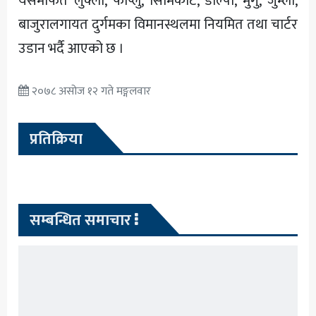
यसमार्फत लुक्ला, फाप्लु, सिमिकोट, डोल्पा, मुगु, जुम्ला,
बाजुरालगायत दुर्गमका विमानस्थलमा नियमित तथा चार्टर
उडान भर्दै आएको छ ।
२०७८ असोज १२ गते मङ्गलवार
प्रतिक्रिया
सम्बन्धित समाचार