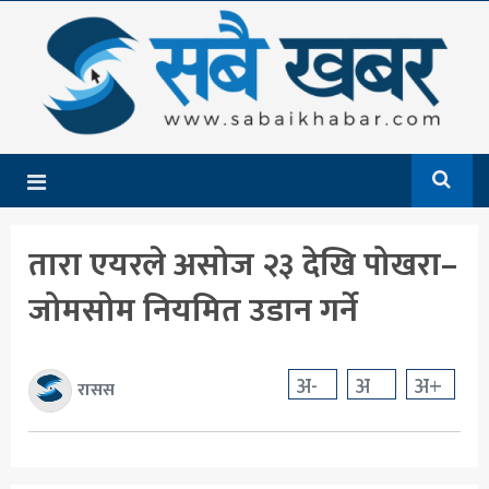
गृहपृष्ठ
समाचार
राजनीति
देश
तारा एयरले असोज २३ देखि पोखरा–
आर्थिक
जोमसोम नियमित उडान गर्ने
अन्तर्राष्ट्रिय
शिक्षा
अ-
अ
अ+
रासस
मनोरञ्जन
खेलकुद