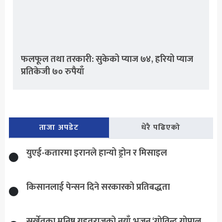
फलफूल तथा तरकारी: सुकेको प्याज ७४, हरियो प्याज
प्रतिकेजी ७० रुपैयाँ
ताजा अपडेट
धेरै पढिएको
युएई-कतारमा इरानले हान्यो ड्रोन र मिसाइल
किसानलाई पेन्सन दिने सरकारको प्रतिबद्धता
सुर्खेतका मनिष गहतराजको नयाँ भजन ‘गोविन्द गोपाल